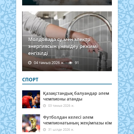
Молдовада су мен электр
энергиясын үнемдеу режимі
енгізілді
04 тамыз 2026 ж.
91
СПОРТ
Қазақстандық балуандар әлем
чемпионы атанды
03 тамыз 2026 ж.
Футболдан келесі әлем
чемпионатының жеңімпазы кім
31 шілде 2026 ж.