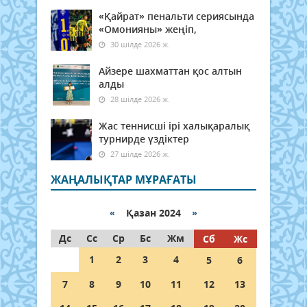
«Қайрат» пенальти сериясында
«Омонияны» жеңіп,
30 шілде 2026 ж.
Айзере шахматтан қос алтын
алды
28 шілде 2026 ж.
Жас теннисші ірі халықаралық
турнирде үздіктер
27 шілде 2026 ж.
ЖАҢАЛЫҚТАР МҰРАҒАТЫ
«
Қазан 2024
»
Дс
Сс
Ср
Бс
Жм
Сб
Жс
1
2
3
4
5
6
7
8
9
10
11
12
13