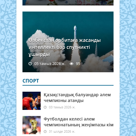
Өзбекстан орбитаға жасанды
интеллекті бар спутникті
ұшырды
05 тамыз 2026 ж.
95
СПОРТ
Қазақстандық балуандар әлем
чемпионы атанды
03 тамыз 2026 ж.
Футболдан келесі әлем
чемпионатының жеңімпазы кім
31 шілде 2026 ж.