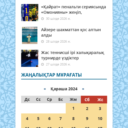
«Қайрат» пенальти сериясында
«Омонияны» жеңіп,
30 шілде 2026 ж.
Айзере шахматтан қос алтын
алды
28 шілде 2026 ж.
Жас теннисші ірі халықаралық
турнирде үздіктер
27 шілде 2026 ж.
ЖАҢАЛЫҚТАР МҰРАҒАТЫ
«
Қараша 2024
»
Дс
Сс
Ср
Бс
Жм
Сб
Жс
1
2
3
4
5
6
7
8
9
10