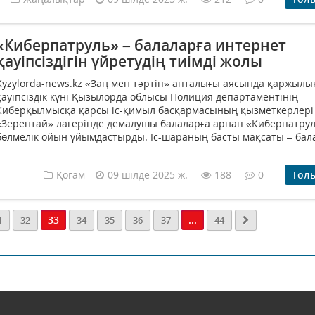
«Киберпатруль» – балаларға интернет
қауіпсіздігін үйретудің тиімді жолы
Kyzylorda-news.kz «Заң мен тәртіп» апталығы аясында қаржылы
қауіпсіздік күні Қызылорда облысы Полиция департаментінің
Киберқылмысқа қарсы іс-қимыл басқармасының қызметкерлері
«Зерентай» лагерінде демалушы балаларға арнап «Киберпатрул
бөлмелік ойын ұйымдастырды. Іс-шараның басты мақсаты – бала
Қоғам
09 шілде 2025 ж.
188
0
Тол
33
...
1
32
34
35
36
37
44