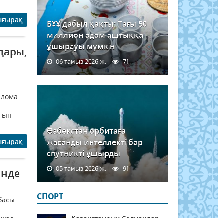
ығырақ
БҰҰ дабыл қақты: Тағы 50
миллион адам аштыққа
ұшырауы мүмкін
дары,
06 тамыз 2026 ж.
71
ллома
йтып
Өзбекстан орбитаға
ығырақ
жасанды интеллекті бар
спутникті ұшырды
05 тамыз 2026 ж.
91
інде
СПОРТ
басы
а