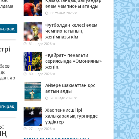
 жас
Қазақстандық балуандар
олдама
әлем чемпионы атанды
03 тамыз 2026 ж.
Футболдан келесі әлем
ығырақ
чемпионатының
жеңімпазы кім
31 шілде 2026 ж.
трі
«Қайрат» пенальти
сериясында «Омонияны»
нбаев
жеңіп,
рда
30 шілде 2026 ж.
дап, әр
Айзере шахматтан қос
алтын алды
28 шілде 2026 ж.
ығырақ
Жас теннисші ірі
халықаралық турнирде
үздіктер
»:
27 шілде 2026 ж.
ЫҢ