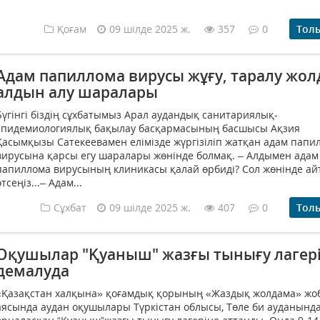
Қоғам
09 шілде 2025 ж.
357
0
Тол
Адам папиллома вирусы жұғу, таралу жол
алдын алу шаралары
Бүгінгі біздің сұхбатымыз Арал аудандық санитариялық-
эпидемиологиялық бақылау басқармасының басшысы Ақзия
Қасымқызы Сатекеевамен елімізде жүргізіліп жатқан адам папи
вирусына қарсы егу шаралары жөнінде болмақ. – Алдымен адам
папиллома вирусының клиникасы қалай өрбиді? Сол жөнінде а
өтсеңіз...– Адам...
Сұхбат
09 шілде 2025 ж.
407
0
Тол
Оқушылар "Қуаныш" жазғы тынығу лагер
демалуда
«Қазақстан халқына» қоғамдық қорының «Жаздық жолдама» жо
аясында аудан оқушылары Түркістан облысы, Төле би ауданынд