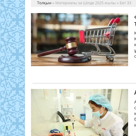
Толқын
» Материалы за Шілде 2025 жылы » Бет 33