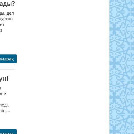
лады?
ды. деп
оқаржы
ет
із
ығырақ
үні
и
әне
еді.
п,...
ығырақ