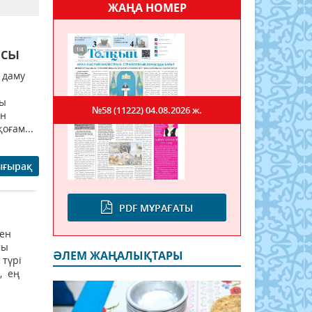
ЖАҢА НОМЕР
асы
 даму
сы
№58 (11222)
04.08.2026 ж.
ен
оғам...
ығырақ
PDF МҰРАҒАТЫ
мен
ты
ӘЛЕМ ЖАҢАЛЫҚТАРЫ
түрі
, ең