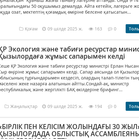
орналасқан “Қуаныш”жазғы тынығу лагеріне аттанды. Онда 9-14
аралығындағы 50 оқушымыз демалуда. Айта кетейік, лагерьге ж
оқуда озат, мектептің қоғамдық өміріне белсене қатысатын...
Қоғам
09 шілде 2025 ж.
163
0
Тол
ҚР Экология және табиғи ресурстар минис
Қызылордаға жұмыс сапарымен келді
Кеше ҚР Экология және табиғи ресурстар министрі Ерлан Ныса
Сыр өңіріне жұмыс сапарымен келді. Сапар аясында ол Қызыло
облысының тұрғындарымен кездесіп, олардың талап-тілегін тың
мәселені жеке назарға алатынын айтты.Сондай-ақ, министр
республикалық және жергілікті БАҚ өкілдеріне брифинг...
Жаңалықтар
09 шілде 2025 ж.
194
0
Тол
«БІРЛІК ПЕН КЕЛІСІМ ЖОЛЫНДАҒЫ 30 ЖЫЛ
ҚЫЗЫЛОРДАДА ОБЛЫСТЫҚ АССАМБЛЕЯН