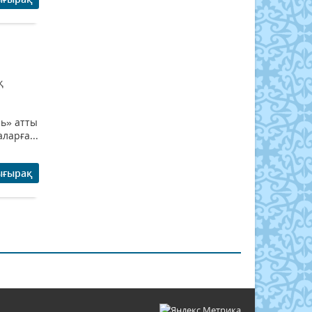
қ
ь» атты
ларға...
ығырақ