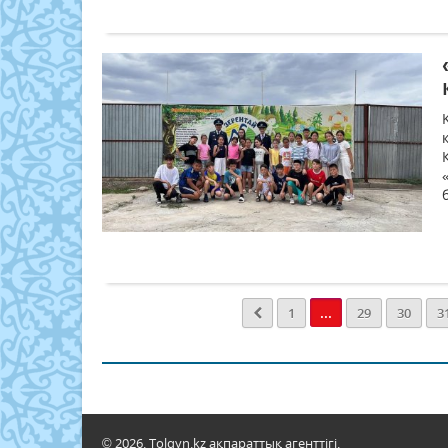
...
1
29
30
3
© 2026. Tolqyn.kz ақпараттық агенттігі.