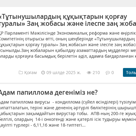
«Тұтынушылардың құқықтарын қорғау
туралы» Заң жобасы және ілеспе заң жоб
ҚР Парламенті Мәжілісінде Экономикалық реформа және өңірлік
Комитетінің отырысы өтті, оның шеңберінде «Тұтынушылардың
құқықтарын қорғау туралы» Заң жобасын және ілеспе заң жоба
ұсынылды.Заң жобаларын қабылдау азаматтардың мүдделері м
оларды қорғауға басымдық берілетін әділ, адамға бағдарланған қ
Қоғам
09 шілде 2025 ж.
210
0
Тол
Адам папиллома дегеніміз не?
Адам папиллома вирусы - кондиллома (сүйел өсінділері) түзілуі
сипатталатын, теріні және дененің әртүрлі бөліктерінің шырыш
қабықтарын зақымдайтын вирустар тобы. АПВ-ның 200-ге жуық 
белгілі, олардың 14-і онкогенді және қатерлі ісік тудыруы мүмкін
қауіпті түрлері - 6,11,16 және 18-типтегі...