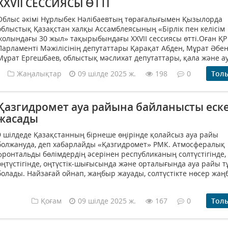
ХХVII СЕССИЯСЫ ӨТТІ
Облыс әкімі Нұрлыбек Нәлібаевтың төрағалығымен Қызылорда
облыстық Қазақстан халқы Ассамблеясының «Бірлік пен келісім
жолындағы 30 жыл» тақырыбындағы ХХVІІ сессиясы өтті.Оған ҚР
Парламенті Мәжілісінің депутаттары Қарақат Абден, Мұрат Әбен
Мұрат Ергешбаев, облыстық мәслихат депутаттары, қала және ау
Жаңалықтар
09 шілде 2025 ж.
198
0
Тол
Қазгидромет ауа райына байланысты еск
жасады
9 шілдеде Қазақстанның бірнеше өңірінде қолайсыз ауа райы
болжануда, деп хабарлайды «Қазгидромет» РМК. Атмосфералық
фронтальды бөлімдердің әсерінен республиканың солтүстігінде,
оңтүстігінде, оңтүстік-шығысында және орталығында ауа райы 
болады. Найзағай ойнап, жаңбыр жауады, солтүстікте нөсер жаңб
Қоғам
09 шілде 2025 ж.
167
0
Тол