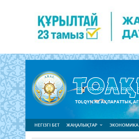
TOLQYN.KZ АҚПАРАТТЫҚ АГ
НЕГІЗГІ БЕТ
ЖАҢАЛЫҚТАР
ЭКОНОМИКА