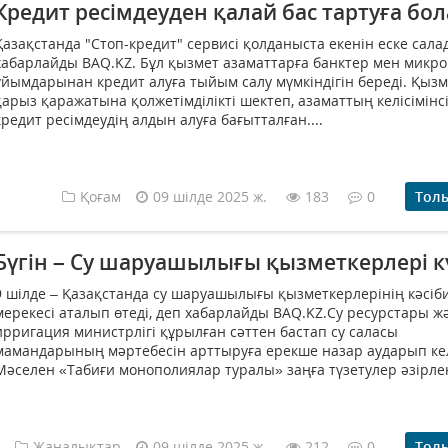
Кредит ресімдеуден қалай бас тартуға бо
Қазақстанда "Стоп-кредит" сервисі қолданыста екенін еске сала
хабарлайды BAQ.KZ. Бұл қызмет азаматтарға банктер мен микр
ұйымдарынан кредит алуға тыйым салу мүмкіндігін береді. Қызм
қарыз қаражатына қолжетімділікті шектеп, азаматтың келісімінс
кредит ресімдеудің алдын алуға бағытталған....
Қоғам
09 шілде 2025 ж.
183
0
Тол
Бүгін – Су шаруашылығы қызметкерлері к
9 шілде – Қазақстанда су шаруашылығы қызметкерлерінің кәсіб
мерекесі аталып өтеді, деп хабарлайды BAQ.KZ.Су ресурстары ж
ирригация министрлігі құрылған сәттен бастап су саласы
мамандарының мәртебесін арттыруға ерекше назар аударып кел
Мәселен «Табиғи монополиялар туралы» заңға түзетулер әзірлені
Жаңалықтар
09 шілде 2025 ж.
212
0
Тол