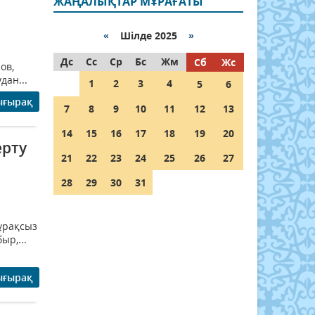
ЖАҢАЛЫҚТАР МҰРАҒАТЫ
«
Шілде 2025
»
Дс
Сс
Ср
Бс
Жм
Сб
Жс
ов,
дан...
1
2
3
4
5
6
ығырақ
7
8
9
10
11
12
13
14
15
16
17
18
19
20
ерту
21
22
23
24
25
26
27
28
29
30
31
тұрақсыз
ыр,...
ығырақ