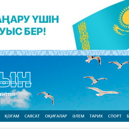
ЕНТТІГІ
ҚОҒАМ
САЯСАТ
ОҚИҒАЛАР
ӘЛЕМ
ТАРИХ
СПОРТ