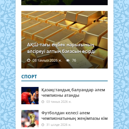
Ал...
АҚШ-тағы еңбек нарығының
әлсіреуі алтын бағасын өсірді
08 тамыз 2026 ж.
76
СПОРТ
Қазақстандық балуандар әлем
чемпионы атанды
03 тамыз 2026 ж.
Футболдан келесі әлем
чемпионатының жеңімпазы кім
31 шілде 2026 ж.