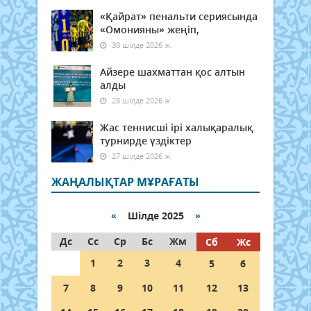
«Қайрат» пенальти сериясында
«Омонияны» жеңіп,
30 шілде 2026 ж.
Айзере шахматтан қос алтын
алды
28 шілде 2026 ж.
Жас теннисші ірі халықаралық
турнирде үздіктер
27 шілде 2026 ж.
ЖАҢАЛЫҚТАР МҰРАҒАТЫ
«
Шілде 2025
»
Дс
Сс
Ср
Бс
Жм
Сб
Жс
1
2
3
4
5
6
7
8
9
10
11
12
13