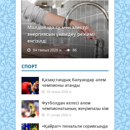
Молдовада су мен электр
энергиясын үнемдеу режимі
енгізілді
04 тамыз 2026 ж.
86
СПОРТ
Қазақстандық балуандар әлем
чемпионы атанды
03 тамыз 2026 ж.
Футболдан келесі әлем
чемпионатының жеңімпазы кім
31 шілде 2026 ж.
«Қайрат» пенальти сериясында