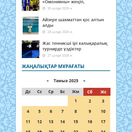
«Омонияны» жеңіп,
30 шілде 2026 ж.
Айзере шахматтан қос алтын
алды
28 шілде 2026 ж.
Жас теннисші ірі халықаралық
турнирде үздіктер
27 шілде 2026 ж.
ЖАҢАЛЫҚТАР МҰРАҒАТЫ
«
Тамыз 2025
»
Дс
Сс
Ср
Бс
Жм
Сб
Жс
1
2
3
4
5
6
7
8
9
10
11
12
13
14
15
16
17
18
19
20
21
22
23
24