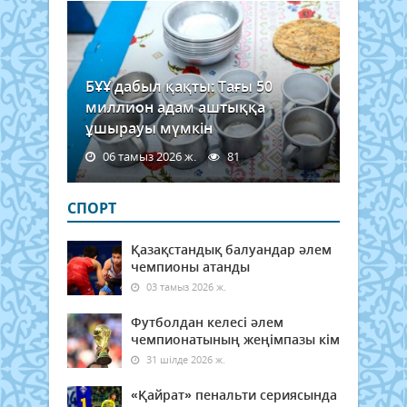
БҰҰ дабыл қақты: Тағы 50
миллион адам аштыққа
ұшырауы мүмкін
06 тамыз 2026 ж.
81
СПОРТ
Қазақстандық балуандар әлем
чемпионы атанды
03 тамыз 2026 ж.
Футболдан келесі әлем
чемпионатының жеңімпазы кім
31 шілде 2026 ж.
«Қайрат» пенальти сериясында