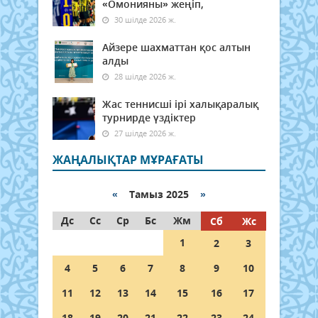
«Омонияны» жеңіп,
30 шілде 2026 ж.
Айзере шахматтан қос алтын
алды
28 шілде 2026 ж.
Жас теннисші ірі халықаралық
турнирде үздіктер
27 шілде 2026 ж.
ЖАҢАЛЫҚТАР МҰРАҒАТЫ
«
Тамыз 2025
»
Дс
Сс
Ср
Бс
Жм
Сб
Жс
1
2
3
4
5
6
7
8
9
10
11
12
13
14
15
16
17
18
19
20
21
22
23
24