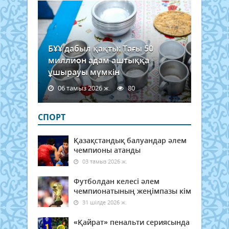
БҰҰ дабыл қақты: Тағы 50
миллион адам аштыққа
ұшырауы мүмкін
06 тамыз 2026 ж.
80
СПОРТ
Қазақстандық балуандар әлем
чемпионы атанды
03 тамыз 2026 ж.
Футболдан келесі әлем
чемпионатының жеңімпазы кім
31 шілде 2026 ж.
«Қайрат» пенальти сериясында