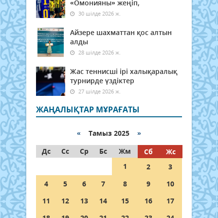
«Омонияны» жеңіп,
30 шілде 2026 ж.
Айзере шахматтан қос алтын
алды
28 шілде 2026 ж.
Жас теннисші ірі халықаралық
турнирде үздіктер
27 шілде 2026 ж.
ЖАҢАЛЫҚТАР МҰРАҒАТЫ
«
Тамыз 2025
»
Дс
Сс
Ср
Бс
Жм
Сб
Жс
1
2
3
4
5
6
7
8
9
10
11
12
13
14
15
16
17
18
19
20
21
22
23
24