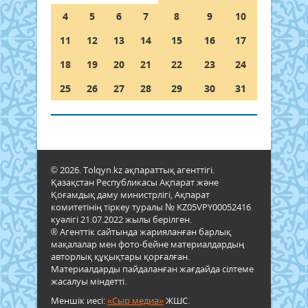
4
5
6
7
8
9
10
11
12
13
14
15
16
17
18
19
20
21
22
23
24
25
26
27
28
29
30
31
© 2026. Tolqyn.kz ақпараттық агенттігі.
Қазақстан Республикасы Ақпарат және
Қоғамдық даму министрлігі, Ақпарат
комитетінің тіркеу туралы № KZ05VPY00052416
куәлігі 21.07.2022 жылы берілген.
® Агенттік сайтында жарияланған барлық
мақалалар мен фото-бейне материалдардың
авторлық құқықтары қорғалған.
Материалдарды пайдаланған жағдайда сілтеме
жасалуы міндетті.
Меншік иесі:
«Сыр медиа»
ЖШС.