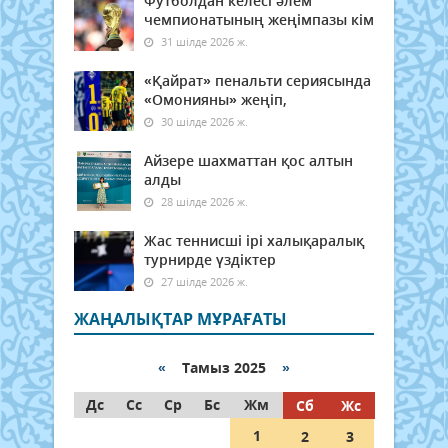
Футболдан келесі әлем
чемпионатының жеңімпазы кім
31 шілде 2026 ж.
«Қайрат» пенальти сериясында
«Омонияны» жеңіп,
30 шілде 2026 ж.
Айзере шахматтан қос алтын
алды
28 шілде 2026 ж.
Жас теннисші ірі халықаралық
турнирде үздіктер
27 шілде 2026 ж.
ЖАҢАЛЫҚТАР МҰРАҒАТЫ
«
Тамыз 2025
»
Дс
Сс
Ср
Бс
Жм
Сб
Жс
1
2
3