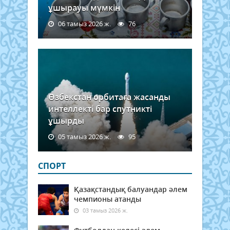
сүйі
ұшырауы мүмкін
жоғ
болу
06 тамыз 2026 ж.
76
керек
Өзбекстан орбитаға жасанды
интеллекті бар спутникті
ұшырды
05 тамыз 2026 ж.
95
СПОРТ
Қазақстандық балуандар әлем
чемпионы атанды
03 тамыз 2026 ж.