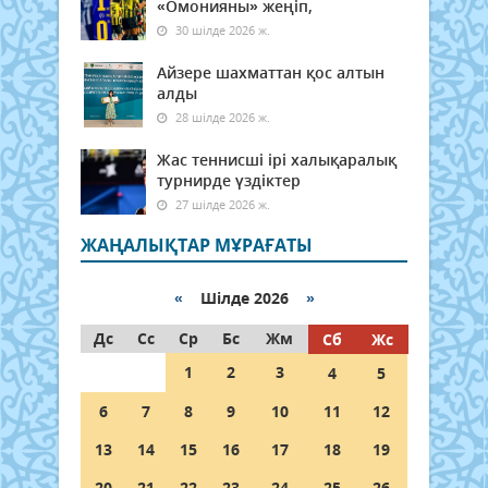
«Омонияны» жеңіп,
30 шілде 2026 ж.
Айзере шахматтан қос алтын
алды
28 шілде 2026 ж.
Жас теннисші ірі халықаралық
турнирде үздіктер
27 шілде 2026 ж.
ЖАҢАЛЫҚТАР МҰРАҒАТЫ
«
Шілде 2026
»
Дс
Сс
Ср
Бс
Жм
Сб
Жс
1
2
3
4
5
6
7
8
9
10
11
12
13
14
15
16
17
18
19
20
21
22
23
24
25
26