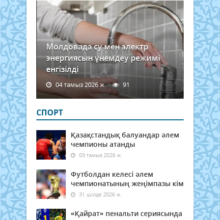
Молдовада су мен электр
энергиясын үнемдеу режимі
енгізілді
04 тамыз 2026 ж.
91
СПОРТ
Қазақстандық балуандар әлем
чемпионы атанды
03 тамыз 2026 ж.
Футболдан келесі әлем
чемпионатының жеңімпазы кім
31 шілде 2026 ж.
«Қайрат» пенальти сериясында