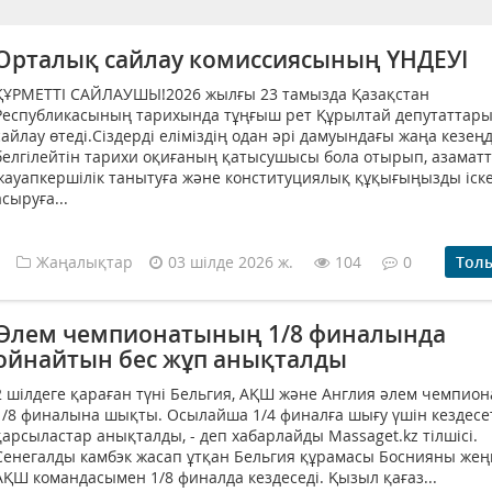
Орталық сайлау комиссиясының ҮНДЕУІ
ҚҰРМЕТТІ САЙЛАУШЫ!2026 жылғы 23 тамызда Қазақстан
Республикасының тарихында тұңғыш рет Құрылтай депутаттар
сайлау өтеді.Сіздерді еліміздің одан әрі дамуындағы жаңа кезеңд
белгілейтін тарихи оқиғаның қатысушысы бола отырып, азамат
жауапкершілік танытуға және конституциялық құқығыңызды іск
асыруға...
Жаңалықтар
03 шілде 2026 ж.
104
0
Тол
Әлем чемпионатының 1/8 финалында
ойнайтын бес жұп анықталды
2 шілдеге қараған түні Бельгия, АҚШ және Англия әлем чемпио
1/8 финалына шықты. Осылайша 1/4 финалға шығу үшін кездесе
қарсыластар анықталды, - деп хабарлайды Massaget.kz тілшісі.
Сенегалды камбэк жасап ұтқан Бельгия құрамасы Боснияны жең
АҚШ командасымен 1/8 финалда кездеседі. Қызыл қағаз...