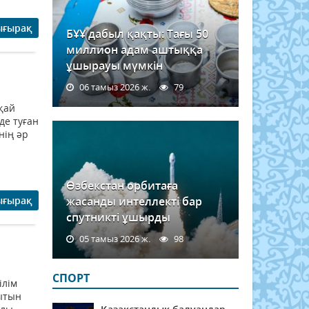
ығырақ
БҰҰ дабыл қақты: Тағы 50
миллион адам аштыққа
ұшырауы мүмкін
06 тамыз 2026 ж.
79
қай
нде туған
нің әр
Өзбекстан орбитаға
ығырақ
жасанды интеллекті бар
спутникті ұшырды
05 тамыз 2026 ж.
98
СПОРТ
ілім
ғытын