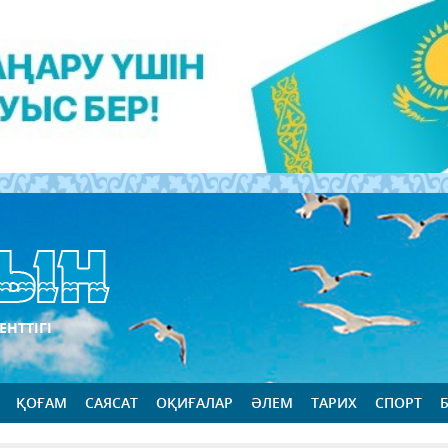
ЕНТТІГІ
ҚОҒАМ
САЯСАТ
ОҚИҒАЛАР
ӘЛЕМ
ТАРИХ
СПОРТ