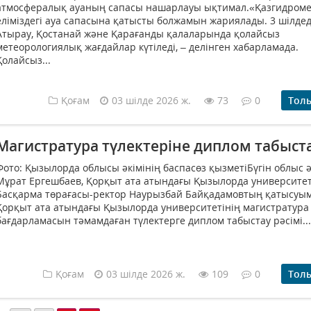
атмосфералық ауаның сапасы нашарлауы ықтимал.«Қазгидром
еліміздегі ауа сапасына қатысты болжамын жариялады. 3 шілде
Атырау, Қостанай және Қарағанды қалаларында қолайсыз
метеорологиялық жағдайлар күтіледі, – делінген хабарламада.
Қолайсыз...
Қоғам
03 шілде 2026 ж.
73
0
Тол
Магистратура түлектеріне диплом табыс
Фото: Қызылорда облысы әкімінің баспасөз қызметіБүгін облыс ә
Мұрат Ергешбаев, Қорқыт ата атындағы Қызылорда университет
Басқарма төрағасы-ректор Наурызбай Байқадамовтың қатысуы
Қорқыт ата атындағы Қызылорда университетінің магистратура
бағдарламасын тәмамдаған түлектерге диплом табыстау рәсімі...
Қоғам
03 шілде 2026 ж.
109
0
Тол