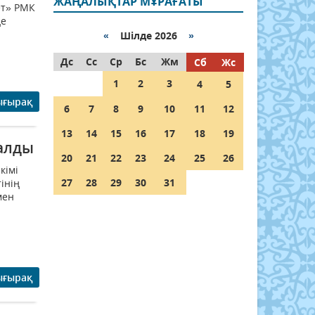
ЖАҢАЛЫҚТАР МҰРАҒАТЫ
ет» РМК
де
«
Шілде 2026
»
Дс
Сс
Ср
Бс
Жм
Сб
Жс
1
2
3
4
5
ығырақ
6
7
8
9
10
11
12
13
14
15
16
17
18
19
талды
20
21
22
23
24
25
26
кімі
27
28
29
30
31
інің
мен
ығырақ