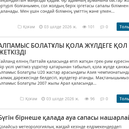
айқындайтын маңызды қадам. Әр адамның арманына бастар ж
әртүрлі болғанымен, сол жолдың берік іргетасы сапалы білімнен
қаланады. Мен үшін сондай білімнің, үміттің және үлкен...
Қоғам
03 шілде 2026 ж.
101
0
Тол
АЛПАМЫС БОЛАТҰЛЫ ҚОЛА ЖҮЛДЕГЕ ҚОЛ
ЖЕТКІЗДІ
Тайланд елінің Паттайя қаласында өтіп жатқан грек-рим күресін
бір үкілі үмітіміз үздіктер қатарынан табылып, қола жүлде қанж
Алпамыс Болатұлы U20 жастар арасындағы Азия чемпионатында
салмақ дәрежесінде белдесіп, жүлдегер атанды. Мақтанышымыз
Алпамыс Болатұлы 2007 жылы Арал қаласында...
Қоғам
03 шілде 2026 ж.
96
0
Тол
Бүгін бірнеше қалада ауа сапасы нашарл
Қолайсыз метеорологиялық жағдай кезінде елдімекендердегі