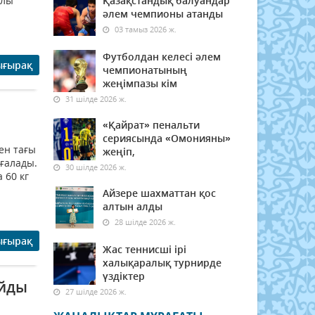
олы
Қазақстандық балуандар
әлем чемпионы атанды
03 тамыз 2026 ж.
Футболдан келесі әлем
ығырақ
чемпионатының
жеңімпазы кім
31 шілде 2026 ж.
«Қайрат» пенальти
сериясында «Омонияны»
ен тағы
жеңіп,
ығалады.
30 шілде 2026 ж.
 60 кг
Айзере шахматтан қос
алтын алды
28 шілде 2026 ж.
ығырақ
Жас теннисші ірі
халықаралық турнирде
үздіктер
айды
27 шілде 2026 ж.