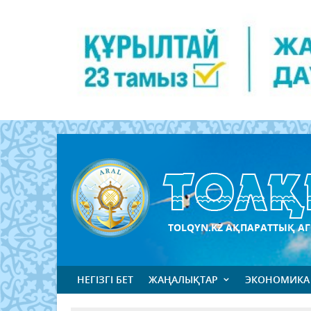
TOLQYN.KZ АҚПАРАТТЫҚ АГ
НЕГІЗГІ БЕТ
ЖАҢАЛЫҚТАР
ЭКОНОМИКА