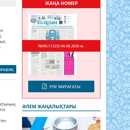
ЖАҢА НОМЕР
ын
і
тық
№58 (11222)
04.08.2026 ж.
е
ығырақ
PDF МҰРАҒАТЫ
натының
ӘЛЕМ ЖАҢАЛЫҚТАРЫ
тін
ген