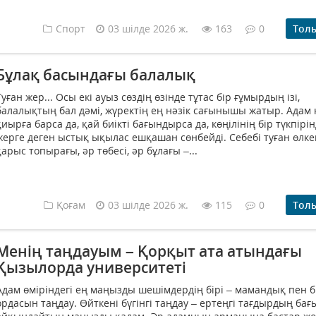
Спорт
03 шілде 2026 ж.
163
0
Тол
Бұлақ басындағы балалық
Туған жер... Осы екі ауыз сөздің өзінде тұтас бір ғұмырдың ізі,
балалықтың бал дәмі, жүректің ең нәзік сағынышы жатыр. Адам 
қиырға барса да, қай биікті бағындырса да, көңілінің бір түкпірі
жерге деген ыстық ықылас ешқашан сөнбейді. Себебі туған өлке
қарыс топырағы, әр төбесі, әр бұлағы –...
Қоғам
03 шілде 2026 ж.
115
0
Тол
Менің таңдауым – Қорқыт ата атындағы
Қызылорда университеті
Адам өміріндегі ең маңызды шешімдердің бірі – мамандық пен б
ордасын таңдау. Өйткені бүгінгі таңдау – ертеңгі тағдырдың ба