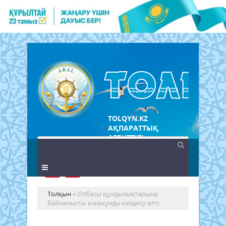
TOLQYN.KZ
АҚПАРАТТЫҚ
АГЕНТТІГІ
Толқын
» Отбасы құндылықтарына
байланысты мазмұнды кездесу өтті