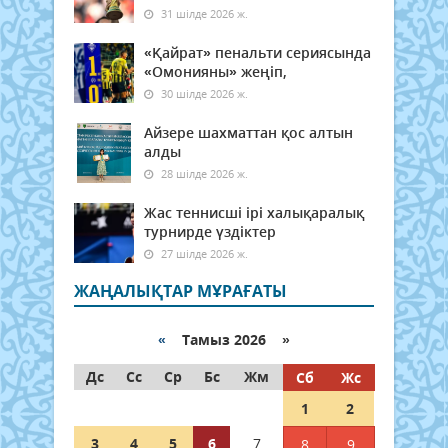
31 шілде 2026 ж.
«Қайрат» пенальти сериясында
«Омонияны» жеңіп,
30 шілде 2026 ж.
Айзере шахматтан қос алтын
алды
28 шілде 2026 ж.
Жас теннисші ірі халықаралық
турнирде үздіктер
27 шілде 2026 ж.
ЖАҢАЛЫҚТАР МҰРАҒАТЫ
«
Тамыз 2026 »
Дс
Сс
Ср
Бс
Жм
Сб
Жс
1
2
3
4
5
6
7
8
9