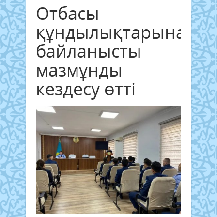
Отбасы
құндылықтарына
байланысты
мазмұнды
кездесу өтті