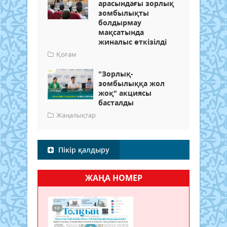
арасындағы зорлық
зомбылықты
болдырмау
мақсатында
жиналыс өткізілді
Қоғам
"Зорлық-
зомбылыққа жол
жоқ" акциясы
басталды
Жаңалықтар
Пікір қалдыру
ЖАҢА НОМЕР