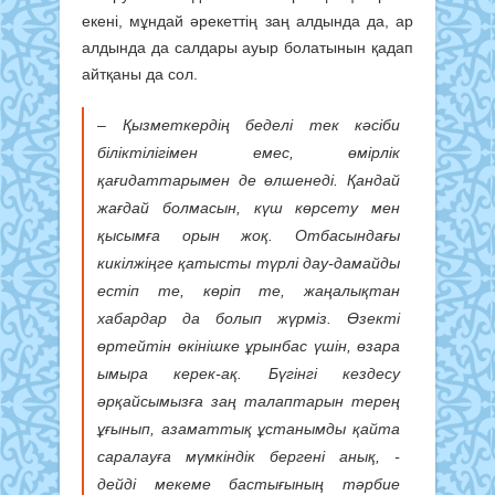
екені, мұндай әрекеттің заң алдында да, ар
алдында да салдары ауыр болатынын қадап
айтқаны да сол.
– Қызметкердің беделі тек кәсіби
біліктілігімен емес, өмірлік
қағидаттарымен де өлшенеді. Қандай
жағдай болмасын, күш көрсету мен
қысымға орын жоқ. Отбасындағы
кикілжіңге қатысты түрлі дау-дамайды
естіп те, көріп те, жаңалықтан
хабардар да болып жүрміз. Өзекті
өртейтін өкінішке ұрынбас үшін, өзара
ымыра керек-ақ. Бүгінгі кездесу
әрқайсымызға заң талаптарын терең
ұғынып, азаматтық ұстанымды қайта
саралауға мүмкіндік бергені анық, -
дейді мекеме бастығының тәрбие