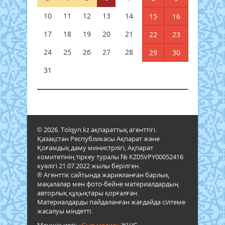
10
11
12
13
14
15
16
17
18
19
20
21
22
23
24
25
26
27
28
29
30
31
© 2026. Tolqyn.kz ақпараттық агенттігі.
Қазақстан Республикасы Ақпарат және
Қоғамдық даму министрлігі, Ақпарат
комитетінің тіркеу туралы № KZ05VPY00052416
куәлігі 21.07.2022 жылы берілген.
® Агенттік сайтында жарияланған барлық
мақалалар мен фото-бейне материалдардың
авторлық құқықтары қорғалған.
Материалдарды пайдаланған жағдайда сілтеме
жасалуы міндетті.