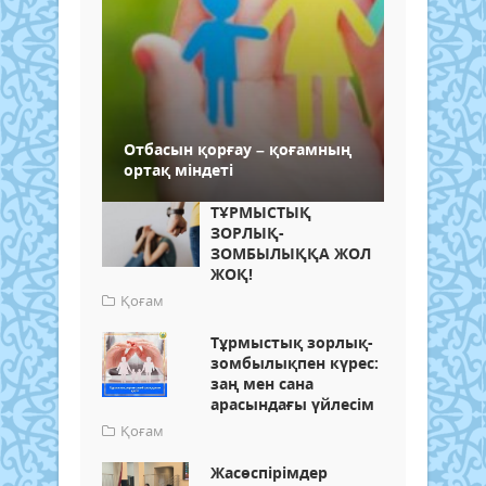
Отбасын қорғау – қоғамның
ортақ міндеті
ТҰРМЫСТЫҚ
ЗОРЛЫҚ-
ЗОМБЫЛЫҚҚА ЖОЛ
ЖОҚ!
Қоғам
Тұрмыстық зорлық-
зомбылықпен күрес:
заң мен сана
арасындағы үйлесім
Қоғам
Жасөспірімдер