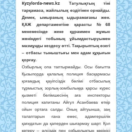
Kyzylorda-news.kz
Татулықтың тіні
тарқамаса, жайлылық өздігінен орнайды.
Демек, ымыраның ыдырамағаны жөн.
ҚАЖ департаментіне қарасты №68
мекемесінде жеке құраммен жұмыс
жөніндегі тобының ұйымдастыруымен
мазмұнды кездесу өтті. Тақырыптың өзегі
– отбасы тыныштығы мен адам құқығын
қорғау.
Озбырлық опа таптырмайды. Осы бағытта
Қызылорда қалалық полиция басқармасы
қоғамдық қауіпсіздік бөлімі отбасылық
тұрмыстық зорлық-зомбылыққа қарсы күрес
қызметі бөлімшесінің аға инспекторы
полиция капитаны Айгүл Асанбаева өткір
ойын ортаға салды. Оның айтуынша, заң
талаптарын ғана емес, адамгершілік
қағидатын да қаперден шығармау шарт. Қол
көтеру – әлсіздік пен озбырлықтың көрінісі