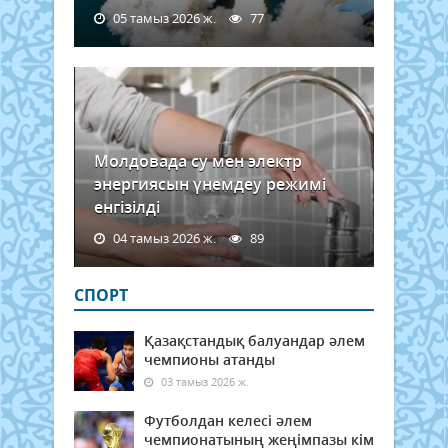
05 тамыз 2026 ж.
77
Молдовада су мен электр
энергиясын үнемдеу режимі
енгізілді
04 тамыз 2026 ж.
89
СПОРТ
Қазақстандық балуандар әлем
чемпионы атанды
03 тамыз 2026 ж.
Футболдан келесі әлем
чемпионатының жеңімпазы кім