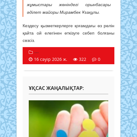
жұмыстары жөніндегі орынбасары
әділет майоры Мирамбек Ұзақұлы.
Кездесу қызметкерлерге қоғамдағы өз рөлін
қайта ой елегінен өткізуге себеп болғаны
сөзсіз.
---
16 сәуір 2026 ж.
322
0
ҰҚСАС ЖАҢАЛЫҚТАР: