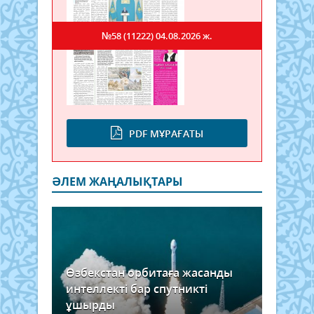
№58 (11222)
04.08.2026 ж.
PDF МҰРАҒАТЫ
ӘЛЕМ ЖАҢАЛЫҚТАРЫ
Өзбекстан орбитаға жасанды
интеллекті бар спутникті
ұшырды