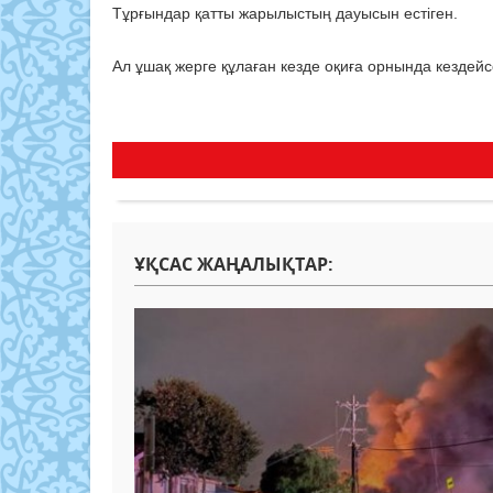
Тұрғындар қатты жарылыстың дауысын естіген.
Ал ұшақ жерге құлаған кезде оқиға орнында кездейсо
ҰҚСАС ЖАҢАЛЫҚТАР: