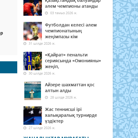
Қазақстандық балуандар
әлем чемпионы атанды
03 тамыз 2026 ж.
Футболдан келесі әлем
чемпионатының
ар
жеңімпазы кім
31 шілде 2026 ж.
«Қайрат» пенальти
сериясында «Омонияны»
жеңіп,
30 шілде 2026 ж.
Айзере шахматтан қос
алтын алды
28 шілде 2026 ж.
Жас теннисші ірі
халықаралық турнирде
үздіктер
27 шілде 2026 ж.