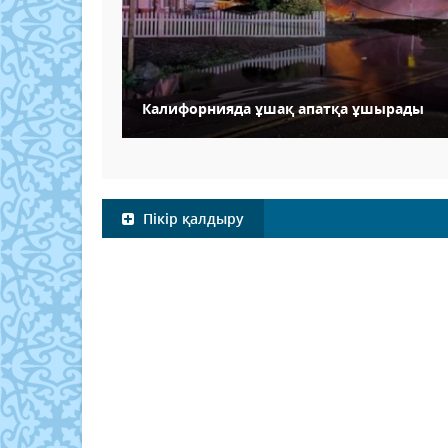
Калифорнияда ұшақ апатқа ұшырады
Пікір қалдыру