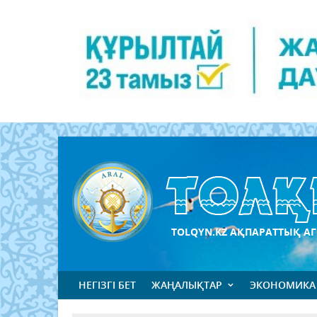
TOLQYN.KZ АҚПАРАТТЫҚ АГ
НЕГІЗГІ БЕТ
ЖАҢАЛЫҚТАР
ЭКОНОМИКА