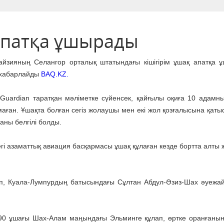
ы
апатқа ұшырады
йзияның Селангор орталық штатындағы кішігірім ұшақ апатқа 
 хабарлайды
BAQ.KZ.
Guardian таратқан мәліметке сүйенсек, қайғылы оқиға 10 адамны
аған. Ұшақта болған сегіз жолаушы мен екі жол қозғалысына қаты
аны белгілі болды.
гі азаматтық авиация басқармасы ұшақ құлаған кезде бортта алты
п, Куала-Лумпурдың батысындағы Сұлтан Абдул-Әзиз-Шах әуежа
390 ұшағы Шах-Алам маңындағы Эльминге құлап, өртке оранғанын