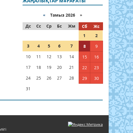
ЖАҢАЛЫҚТАР МҰРАҒАТЫ
«
Тамыз 2026 »
Дс
Сс
Ср
Бс
Жм
Сб
Жс
1
2
3
4
5
6
7
8
9
10
11
12
13
14
15
16
17
18
19
20
21
22
23
24
25
26
27
28
29
30
31
лігі