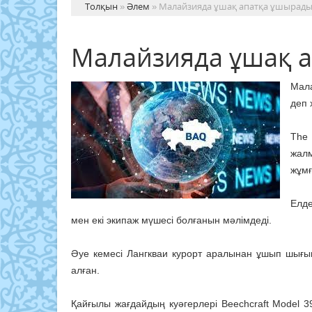
Толқын
»
Әлем
» Малайзияда ұшақ апатқа ұшырад
Малайзияда ұшақ 
Мала
деп
The 
жалм
жұмғ
Елде
мен екі экипаж мүшесі болғанын мәлімдеді.
Әуе кемесі Лангкваи курорт аралынан ұшып шығы
алған.
Қайғылы жағдайдың куәгерлері Beechcraft Model 