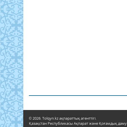
© 2026. Tolqyn.kz ақпараттық агенттігі.
Қазақстан Республикасы Ақпарат және Қоғамдық даму м