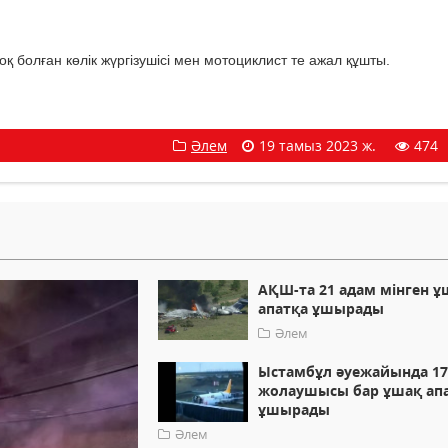
қ болған көлік жүргізушісі мен мотоциклист те ажал құшты.
Әлем
19 тамыз 2023 ж.
474
АҚШ-та 21 адам мінген ұ
апатқа ұшырады
Әлем
Ыстамбұл әуежайында 17
жолаушысы бар ұшақ ап
ұшырады
Әлем