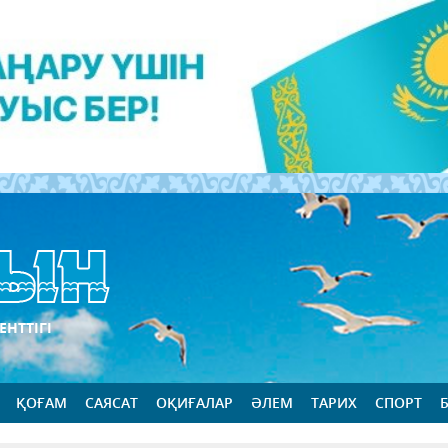
ЕНТТІГІ
ҚОҒАМ
САЯСАТ
ОҚИҒАЛАР
ӘЛЕМ
ТАРИХ
СПОРТ