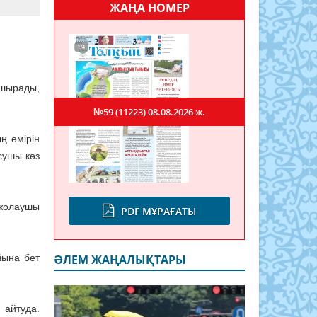
ЖАҢА НОМЕР
ұшырады,
№59 (11223)
08.08.2026 ж.
ң өмірін
сушы көз
 жолаушы
PDF МҰРАҒАТЫ
йына бет
ӘЛЕМ ЖАҢАЛЫҚТАРЫ
 айтуда.