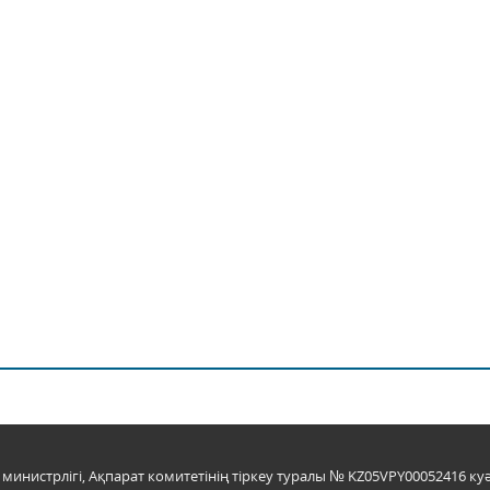
инистрлігі, Ақпарат комитетінің тіркеу туралы № KZ05VPY00052416 куә