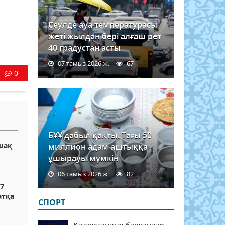
Сеулде ауа температурасы
жеті жылдан бері алғаш рет
40 градустан асты
07 тамыз 2026 ж.
67
0
БҰҰ дабыл қақты: Тағы 50
шақ
миллион адам аштыққа
ұшырауы мүмкін
06 тамыз 2026 ж.
82
7
атқа
СПОРТ