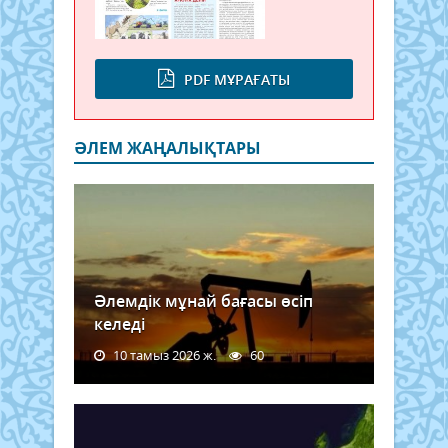
PDF МҰРАҒАТЫ
ӘЛЕМ ЖАҢАЛЫҚТАРЫ
Әлемдік мұнай бағасы өсіп
келеді
10 тамыз 2026 ж.
60