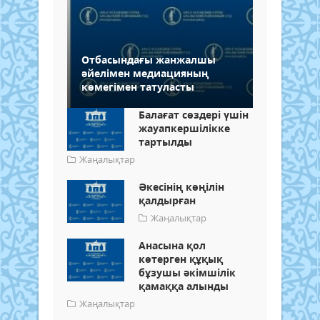
Отбасындағы жанжалшы
әйелімен медиацияның
көмегімен татуласты
Балағат сөздері үшін
жауапкершілікке
тартылды
Жаңалықтар
Әкесінің көңілін
қалдырған
Жаңалықтар
Анасына қол
көтерген құқық
бұзушы әкімшілік
қамаққа алынды
Жаңалықтар