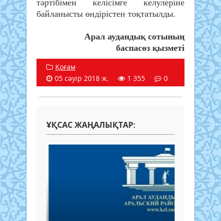
тәртібімен келісімге келулеріне
байланысты өндірістен тоқтатылды.
Арал аудандық сотының
баспасөз қызметі
Қоғам
05 сәуір 2018 ж.
1 355
0
ҰҚСАС ЖАҢАЛЫҚТАР: