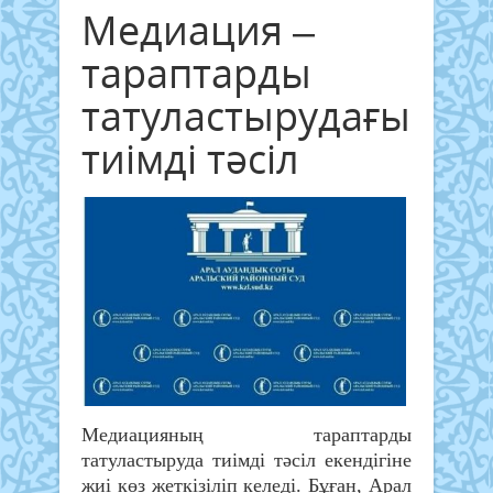
Медиация –
тараптарды
татуластырудағы
тиімді тәсіл
Медиацияның тараптарды
татуластыруда тиімді тәсіл екендігіне
жиі көз жеткізіліп келеді. Бұған, Арал