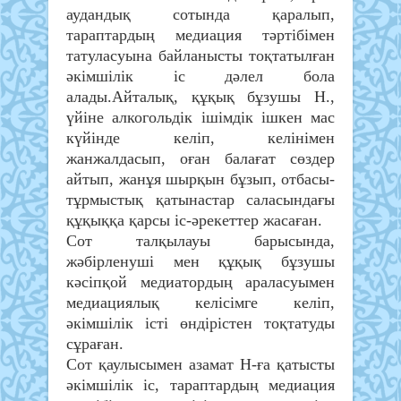
аудандық сотында қаралып,
тараптардың медиация тәртібімен
татуласуына байланысты тоқтатылған
әкімшілік іс дәлел бола
алады.Айталық, құқық бұзушы Н.,
үйіне алкогольдік ішімдік ішкен мас
күйінде келіп, келінімен
жанжалдасып, оған балағат сөздер
айтып, жанұя шырқын бұзып, отбасы-
тұрмыстық қатынастар саласындағы
құқыққа қарсы іс-әрекеттер жасаған.
Сот талқылауы барысында,
жәбірленуші мен құқық бұзушы
кәсіпқой медиатордың араласуымен
медиациялық келісімге келіп,
әкімшілік істі өндірістен тоқтатуды
сұраған.
Сот қаулысымен азамат Н-ға қатысты
әкімшілік іс, тараптардың медиация