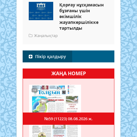
Қорғау нұсқамасын
бұзғаны үшін
әкімшілік
жауапкершілікке
тартылды
Жаңалықтар
Пікір қалдыру
ЖАҢА НОМЕР
№59 (11223)
08.08.2026 ж.