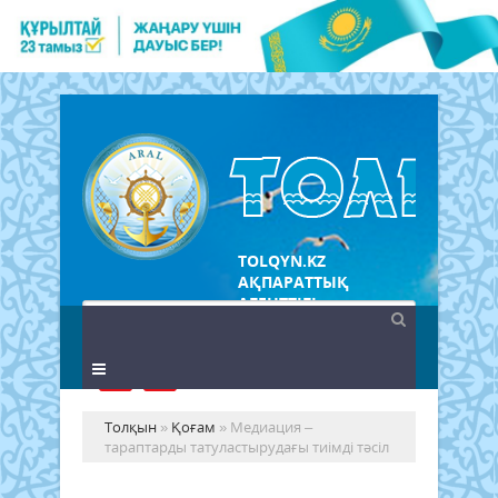
TOLQYN.KZ
АҚПАРАТТЫҚ
АГЕНТТІГІ
Толқын
»
Қоғам
» Медиация –
тараптарды татуластырудағы тиімді тәсіл