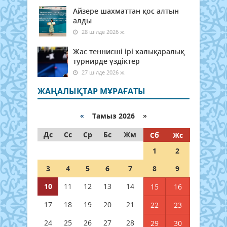
Айзере шахматтан қос алтын
алды
28 шілде 2026 ж.
Жас теннисші ірі халықаралық
турнирде үздіктер
27 шілде 2026 ж.
ЖАҢАЛЫҚТАР МҰРАҒАТЫ
«
Тамыз 2026 »
Дс
Сс
Ср
Бс
Жм
Сб
Жс
1
2
3
4
5
6
7
8
9
10
11
12
13
14
15
16
17
18
19
20
21
22
23
24
25
26
27
28
29
30