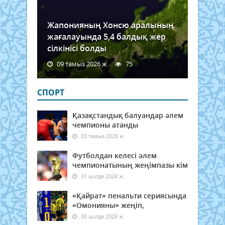
Жапонияның Хонсю аралының
жағалауында 5,4 балдық жер
сілкінісі болды
09 тамыз 2026 ж.
75
СПОРТ
Қазақстандық балуандар әлем
чемпионы атанды
03 тамыз 2026 ж.
Футболдан келесі әлем
чемпионатының жеңімпазы кім
31 шілде 2026 ж.
«Қайрат» пенальти сериясында
«Омонияны» жеңіп,
30 шілде 2026 ж.