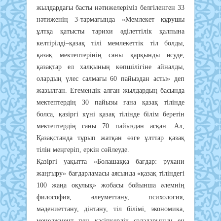
жылдардағы басты нәтижелеріміз белгіленген 33
нәтиженің 3-тармағында «Мемлекет құрушы
ұлтқа қатысты тарихи әділеттілік қалпына
келтірілді–қазақ тілі мемлекеттік тіл болды,
қазақ мектептерінің саны қарқынды өсуде,
қазақтар ел халқының көпшілігіне айналды,
олардың үлес салмағы 60 пайыздан асты» деп
жазылған. Егемендік алған жылдардың басында
мектептердің 30 пайызы ғана қазақ тілінде
болса, қазіргі күні қазақ тілінде білім беретін
мектептердің саны 70 пайыздан асқан. Ал,
Қазақстанда тұрып жатқан өзге ұлттар қазақ
тілін меңгеріп, еркін сөйлеуде.
Қазіргі уақытта «Болашаққа бағдар: рухани
жаңғыру» бағдарламасы аясында «қазақ тіліндегі
100 жаңа оқулық» жобасы бойынша әлемнің
философия, әлеуметтану, психология,
мәдениеттану, дінтану, тіл білімі, экономика,
менеджмент пен кәсіпкерлік салаларының ең