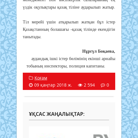
үздік оқулықтары қазақ тіліне аударылып жатыр.
Тіл мерейі үшін атқарылып жатқан бұл істер
Қазақстанның болашағы -қазақ тілінде екендігін
танытады.
Нұргүл Боқаева,
аудандық ішкі істер бөлімінің екінші арнайы
тобының инспекторы, полиция капитаны.
Қоғам
09 қаңтар 2018 ж.
2 594
0
ҰҚСАС ЖАҢАЛЫҚТАР: