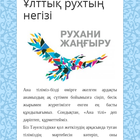
Ұлттық рухтың
негізі
Ана тіліміз-бізді өмірге әкелген ардақты
анамыздың ақ сүтімен бойымызға сіңіп, бесік
жырымен жүрегімізге енген ең басты
құндылығымыз. Сондықтан, «Ана тілі» деп
дәріптеп, құрметтейміз.
Біз Тәуелсіздікке қол жеткізудің арқасында туған
тіліміздің мәртебесін көтеріп, оны