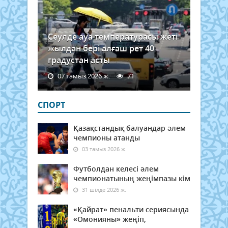
Сеулде ауа температурасы жеті
жылдан бері алғаш рет 40
градустан асты
07 тамыз 2026 ж.
71
СПОРТ
Қазақстандық балуандар әлем
чемпионы атанды
03 тамыз 2026 ж.
Футболдан келесі әлем
чемпионатының жеңімпазы кім
31 шілде 2026 ж.
«Қайрат» пенальти сериясында
«Омонияны» жеңіп,