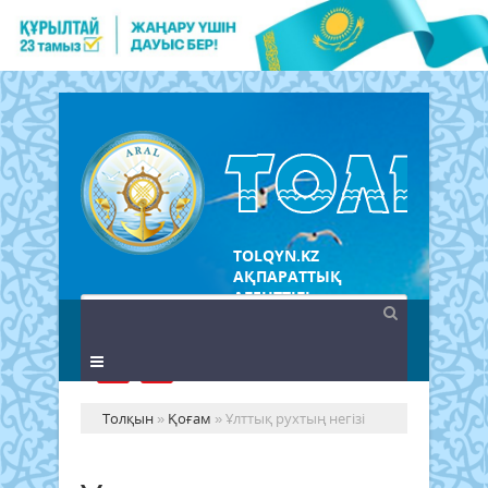
TOLQYN.KZ
АҚПАРАТТЫҚ
АГЕНТТІГІ
Толқын
»
Қоғам
» Ұлттық рухтың негізі