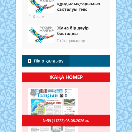
құндылықтарымыз
сақталуы тиіс
Қоғам
Жаңа бір дәуір
басталды
Жаңалықтар
Пікір қалдыру
ЖАҢА НОМЕР
№59 (11223)
08.08.2026 ж.