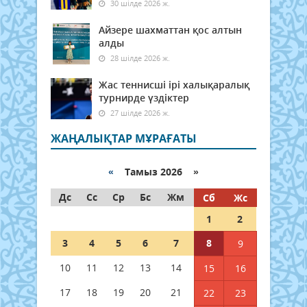
30 шілде 2026 ж.
Айзере шахматтан қос алтын
алды
28 шілде 2026 ж.
Жас теннисші ірі халықаралық
турнирде үздіктер
27 шілде 2026 ж.
ЖАҢАЛЫҚТАР МҰРАҒАТЫ
«
Тамыз 2026 »
Дс
Сс
Ср
Бс
Жм
Сб
Жс
1
2
3
4
5
6
7
8
9
10
11
12
13
14
15
16
17
18
19
20
21
22
23