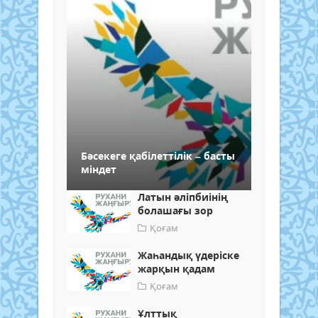
Бәсекеге қабілеттілік – басты
міндет
Латын әліпбиінің
болашағы зор
Қоғам
Жаһандық үдеріске
жарқын қадам
Қоғам
Ұлттық