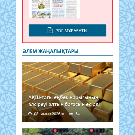
PDF МҰРАҒАТЫ
ӘЛЕМ ЖАҢАЛЫҚТАРЫ
АҚШ-тағы еңбек нарығының
әлсіреуі алтын бағасын өсірді
08 тамыз 2026 ж.
54