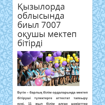
Қызылорда
облысында
биыл 7007
оқушы мектеп
бітірді
Бүгін – барлық білім ордаларында мектеп
бітіруші түлектерге аттестат тапсыру
күні. 11 жыл білім алған шәкірттер