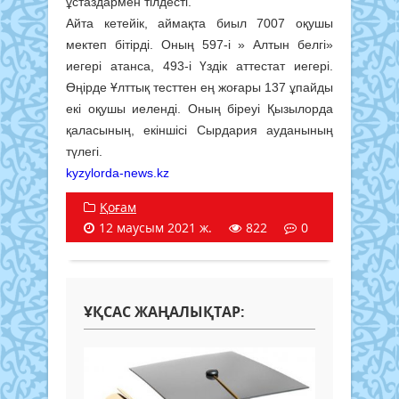
ұстаздармен тілдесті.
Айта кетейік, аймақта биыл 7007 оқушы
мектеп бітірді. Оның 597-і » Алтын белгі»
иегері атанса, 493-і Үздік аттестат иегері.
Өңірде Ұлттық тесттен ең жоғары 137 ұпайды
екі оқушы иеленді. Оның біреуі Қызылорда
қаласының, екіншісі Сырдария ауданының
түлегі.
kyzylorda-news.kz
Қоғам
12 маусым 2021 ж.
822
0
ҰҚСАС ЖАҢАЛЫҚТАР: