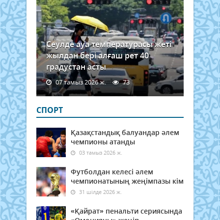
Сеулде ауа температурасы жеті
жылдан бері алғаш рет 40
градустан асты
07 тамыз 2026 ж.
73
СПОРТ
Қазақстандық балуандар әлем
чемпионы атанды
03 тамыз 2026 ж.
Футболдан келесі әлем
чемпионатының жеңімпазы кім
31 шілде 2026 ж.
«Қайрат» пенальти сериясында