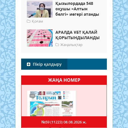
Қызылордада 548
оқушы «Алтын
белгі» иегері атанды
Қоғам
АРАЛДА ҰБТ ҚАЛАЙ
ҚОРЫТЫНДЫЛАНДЫ
Жаңалықтар
Пікір қалдыру
ЖАҢА НОМЕР
№59 (11223)
08.08.2026 ж.