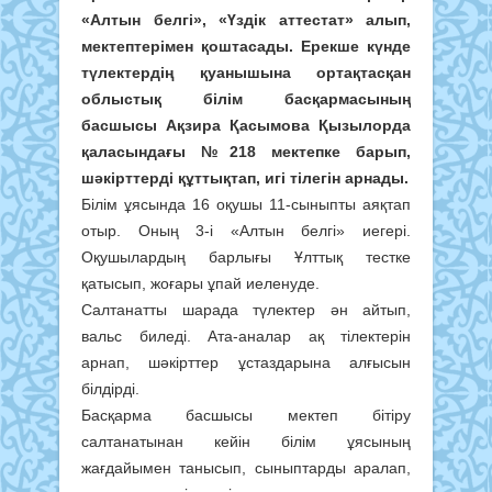
«Алтын белгі», «Үздік аттестат» алып,
мектептерімен қоштасады. Ерекше күнде
түлектердің қуанышына ортақтасқан
облыстық білім басқармасының
басшысы Ақзира Қасымова Қызылорда
қаласындағы №218 мектепке барып,
шәкірттерді құттықтап, игі тілегін арнады.
Білім ұясында 16 оқушы 11-сыныпты аяқтап
отыр. Оның 3-і «Алтын белгі» иегері.
Оқушылардың барлығы Ұлттық тестке
қатысып, жоғары ұпай иеленуде.
Салтанатты шарада түлектер ән айтып,
вальс биледі. Ата-аналар ақ тілектерін
арнап, шәкірттер ұстаздарына алғысын
білдірді.
Басқарма басшысы мектеп бітіру
салтанатынан кейін білім ұясының
жағдайымен танысып, сыныптарды аралап,