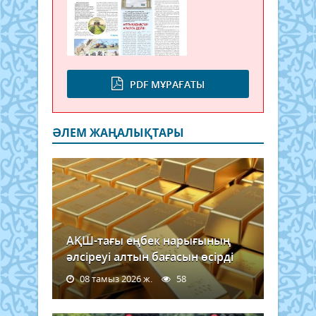
PDF МҰРАҒАТЫ
ӘЛЕМ ЖАҢАЛЫҚТАРЫ
АҚШ-тағы еңбек нарығының
әлсіреуі алтын бағасын өсірді
08 тамыз 2026 ж.
58