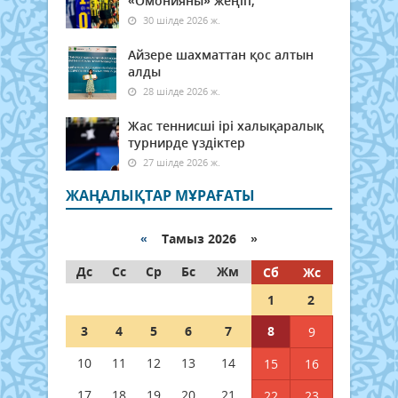
«Омонияны» жеңіп,
30 шілде 2026 ж.
Айзере шахматтан қос алтын
алды
28 шілде 2026 ж.
Жас теннисші ірі халықаралық
турнирде үздіктер
27 шілде 2026 ж.
ЖАҢАЛЫҚТАР МҰРАҒАТЫ
«
Тамыз 2026 »
Дс
Сс
Ср
Бс
Жм
Сб
Жс
1
2
3
4
5
6
7
8
9
10
11
12
13
14
15
16
17
18
19
20
21
22
23