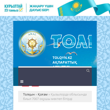
TOLQYN.KZ
АҚПАРАТТЫҚ
АГЕНТТІГІ
Толқын
»
Қоғам
» Қызылорда облысында
биыл 7007 оқушы мектеп бітірді