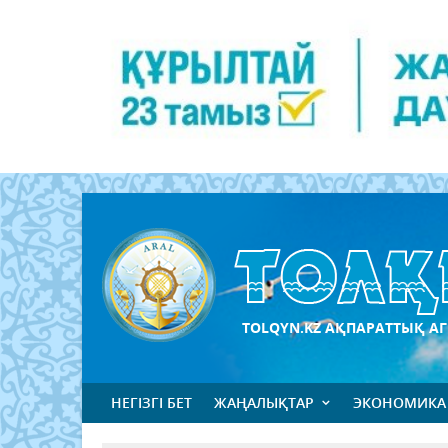
TOLQYN.KZ АҚПАРАТТЫҚ АГ
НЕГІЗГІ БЕТ
ЖАҢАЛЫҚТАР
ЭКОНОМИКА