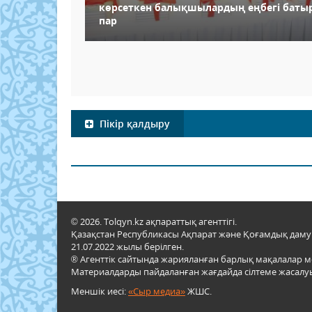
көрсеткен балықшылардың еңбегі баты
пар
Пікір қалдыру
© 2026. Tolqyn.kz ақпараттық агенттігі.
Қазақстан Республикасы Ақпарат және Қоғамдық даму м
21.07.2022 жылы берілген.
® Агенттік сайтында жарияланған барлық мақалалар 
Материалдарды пайдаланған жағдайда сілтеме жасалуы
Меншік иесі:
«Сыр медиа»
ЖШС.