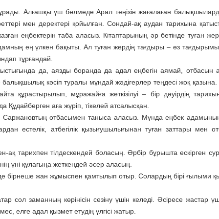
тұрады. Алғашқы үш бөлмеде Арал теңізін жағалаған балықшылард
реттері мен деректері қойылған. Сондай-ақ аудан тарихына қатыс
жазған еңбектерін таба аласыз. Кітаптарының әр бетінде туған жер
дамның ең үлкен бақыты. Ал туған жердің тағдыры – өз тағдырымы
ндап тұрғандай.
нің ыстығында да, аязды боранда да адал еңбегін аямай, отбасын 
 балықшылық кәсіп туралы мұндай жәдігерлер теңдесі жоқ қазына. 
та құрастырылып, мұражайға жеткізілуі – бір дәуірдің тарихын 
да Құдайберген аға жүріп, тікелей атсалысқан.
ен Саржановтың отбасымен таныса аласыз. Мұнда еңбек адамыны
рдан естелік, атбегілік қызығушылығынан туған заттары мен о
-ақ тарихпен тілдескендей боласың. Әрбір бұрышта ескірген сур
ннің үні құлағыңа жеткендей әсер аласың.
де бірнеше жан жұмыспен қамтылып отыр. Солардың бірі ғылыми қ
ар сол заманның көрінісін сезіну үшін келеді. Әсіресе жастар үш
емес, елге адал қызмет етудің үлгісі жатыр.