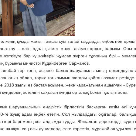
л өлкенің құмды жалы, тамшы суы талай тағдырды, еңбек пен ерлікт
аманаттау – елге адал қызмет еткен азаматтардың парызы. Оны 
нге жеткізуге бар күш-жігерін жұмсап жүрген тұлғаның бірі – мемл
ың бұрынғы министрі Құдайберген Саржанов.
 аянбай тер төгіп, әсіресе балық шаруашылығының өркендеуіне 
лашағын ойлап, тарих тағылымын жоғары қойған азамат ретінде 
нде 2018 жылы өз бастамасымен, жеке қаражатынан ашылған «Суре
күндердің естелігін сақтаған құнды орталық болып қалыптасты.
 шаруашылығы» өндірістік бірлестігін басқарған кезім әлі күн
500-ге жуық адам еңбек ететін. Сол жылдардағы оқиғалар, балық
сәттері бәрі менің көз алдымда тұрды. Жиналған деректерді, сурет
етке шыққан соң осы дүниелерді елге көрсетіп, мұражай ашуды жөн 