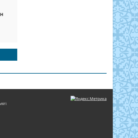
ЕН
лігі