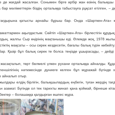
ге де жағдай жасалған. Сонымен бірге әрбір жан өзінің балықшы
ар мәліметтерін біздің орталыққа табыстауға рұқсат етілген, – де
тағдырына қатысты арнайы бұрыш бар. Онда «Шарткен-Ата» қ
аматтармен ақылдастым. Сөйтіп «Шарткен-Ата» бірлестігін құрдық
алдың, жалпы Сыр өңірінің мақтанышы еді. Әлемде жоқ, 1978 жыл
стіктің мақсаты – осы сирек кездесетін, бағалы балық түрін көбейт
 бар. Қазір бұл балық сирек те болса теңізде ұшырасады, – дейді 
жасақталып, төрт бөлмелі үлкен рухани орталыққа айналды. Құд
еншілігінің нәтижесінде дүниеге келген бұл мұражай бүгінде 
е айналып отыр.
жылдары елдің бірлігін, балықшылардың еңбегін, туған жердің тағ
қан азамат. Бүгінде ол тек тарихты жинап қана қоймай, бірнеше кіт
 еңбектер – болашаққа қалдырған өшпес мұра.