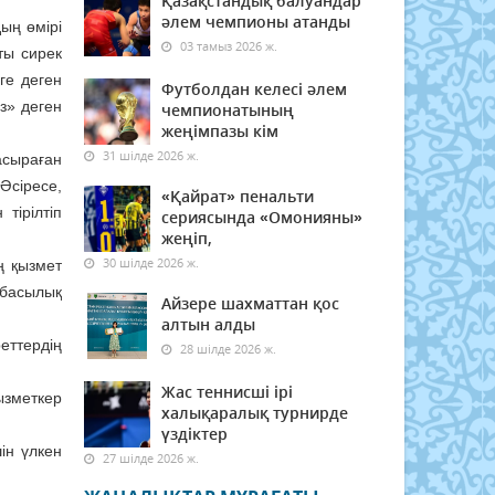
Қазақстандық балуандар
әлем чемпионы атанды
ың өмірі
03 тамыз 2026 ж.
ты сирек
ге деген
Футболдан келесі әлем
з» деген
чемпионатының
жеңімпазы кім
31 шілде 2026 ж.
асыраған
Әсіресе,
«Қайрат» пенальти
тірілтіп
сериясында «Омонияны»
жеңіп,
30 шілде 2026 ж.
ң қызмет
тбасылық
Айзере шахматтан қос
алтын алды
еттердің
28 шілде 2026 ж.
Жас теннисші ірі
ызметкер
халықаралық турнирде
үздіктер
ін үлкен
27 шілде 2026 ж.