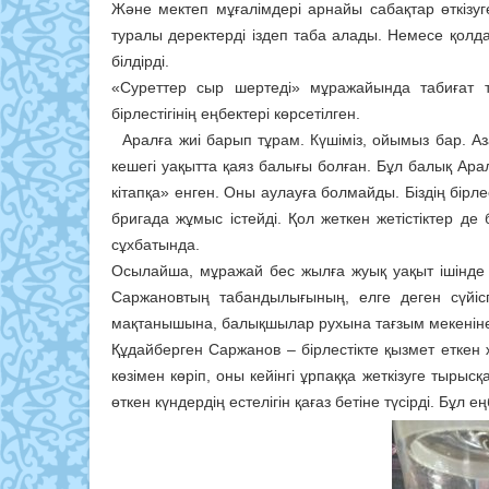
Және мектеп мұғалімдері арнайы сабақтар өткізу
туралы деректерді іздеп таба алады. Немесе қолда б
білдірді.
«Суреттер сыр шертеді» мұражайында табиғат 
бірлестігінің еңбектері көрсетілген.
Аралға жиі барып тұрам. Күшіміз, ойымыз бар. Аз
кешегі уақытта қаяз балығы болған. Бұл балық Ар
кітапқа» енген. Оны аулауға болмайды. Біздің бірле
бригада жұмыс істейді. Қол жеткен жетістіктер де
сұхбатында.
Осылайша, мұражай бес жылға жуық уақыт ішінде 
Саржановтың табандылығының, елге деген сүйісп
мақтанышына, балықшылар рухына тағзым мекенін
Құдайберген Саржанов – бірлестікте қызмет еткен 
көзімен көріп, оны кейінгі ұрпаққа жеткізуге тырыс
өткен күндердің естелігін қағаз бетіне түсірді. Бұл