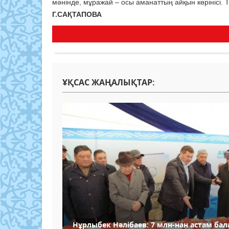
мәнінде, мұражай – осы аманаттың айқын көрінісі.
Г.САҚТАПОВА
ҰҚСАС ЖАҢАЛЫҚТАР:
Нұрлыбек Нәлібаев: 7 млн-нан астам бал