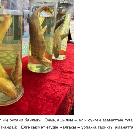
інің рухани байлығы. Оның ашылуы – елін сүйген азаматтың туға
тқандай: «Елге қызмет етудің жалғасы – ұрпаққа тарихты аманатт