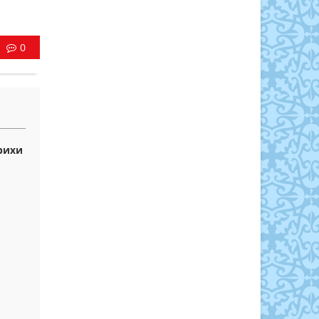
0
рихи
а