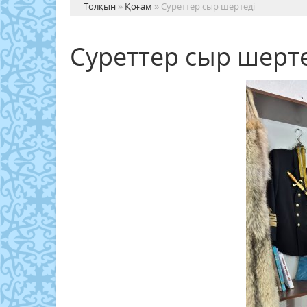
Толқын
»
Қоғам
» Суреттер сыр шертеді
Суреттер сыр шерт