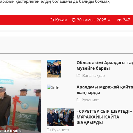
 Тарихын қастерлеген елдің болашағы да баянды болмақ.
Қоғам
30 тамыз 2025 ж.
347
Облыс әкімі Аралдағы та
музейге барды
Жаңалықтар
Аралдағы мұражай қайт
жаңғырды
Руханият
«СУРЕТТЕР СЫР ШЕРТЕДІ»
МҰРАЖАЙЫ ҚАЙТА
ЖАҢҒЫРДЫ
Руханият
аға көмек