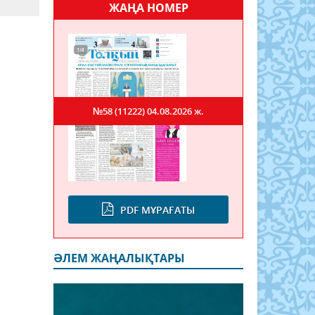
ЖАҢА НОМЕР
№58 (11222)
04.08.2026 ж.
PDF МҰРАҒАТЫ
ӘЛЕМ ЖАҢАЛЫҚТАРЫ