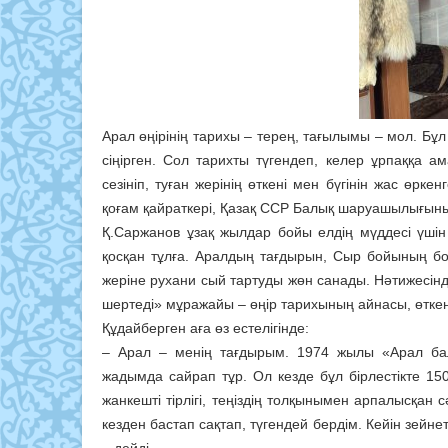
Арал өңірінің тарихы – терең, тағылымы – мол. Бұ
сіңірген. Сол тарихты түгендеп, келер ұрпаққа 
сезініп, туған жерінің өткені мен бүгінін жас өрке
қоғам қайраткері, Қазақ ССР Балық шаруашылығын
Қ.Саржанов ұзақ жылдар бойы елдің мүддесі үшін
қосқан тұлға. Аралдың тағдырын, Сыр бойының бо
жеріне рухани сый тартуды жөн санады. Нәтижесі
шертеді» мұражайы – өңір тарихының айнасы, өткен 
Құдайберген аға өз естелігінде:
– Арал – менің тағдырым. 1974 жылы «Арал балық
жадымда сайрап тұр. Ол кезде бұл бірлестікте 1
жанкешті тірлігі, теңіздің толқынымен арпалысқан 
кезден бастап сақтап, түгендей бердім. Кейін зейн