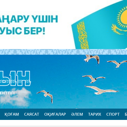
ЕНТТІГІ
ҚОҒАМ
САЯСАТ
ОҚИҒАЛАР
ӘЛЕМ
ТАРИХ
СПОРТ