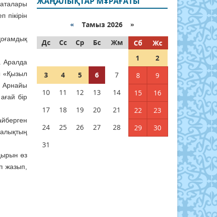
ЖАҢАЛЫҚТАР МҰРАҒАТЫ
 аталары
п пікірін
«
Тамыз 2026 »
оғамдық
Дс
Сс
Ср
Бс
Жм
Сб
Жс
1
2
. Аралда
ы «Қызыл
3
4
5
6
7
8
9
у. Арнайы
10
11
12
13
14
15
16
ағай бір
17
18
19
20
21
22
23
айберген
24
25
26
27
28
29
30
халықтың
31
дырын өз
ап жазып,