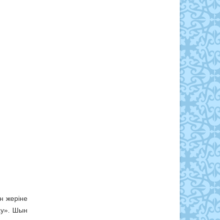
н жеріне
ау». Шын