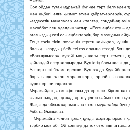
– дейді.
Сол ойдан туған мұражай бүгінде төрт бөлмеден 
мен еңбегі, елге қызмет еткен қайраткерлердің су
кездесетін мақалалар мен кітаптар, сондай-ақ өзі 
махаббат пен адалдық жатыр. «Елге еңбек ету – а
ағамыздың сөзі осы еңбектердің бар мазмұнын айқы
Теңіз төсін тіліп, желкенін керген қайықтар, күн
балықшылардың бейнесі көз алдыңа келеді. Бүгінде
«Балықшылар» музейі маңындағы төрт кеменің қай
қойғандай әсер қалдырады. Бұл істің басы-қасында 
Ал төртінші бөлме ерекше. Бұл залда Құдайберг
барысында алған марапаттары, арнайы іссапарла
суреттері жинақталған.
Мұражайдың атмосферасы да ерекше. Кірген сәттен
сырын тыңдап, әр жәдігерге үңілген сайын өткен кү
Жақында облыс қарамағына өткен мұражайда бүгін
Ақбота Әмішаева:
– Мұражайға келген қонақ құнды жәдігерлермен қат
тәрбие мектебі. Өйткені мұнда тек өткеннің ізі ғана 