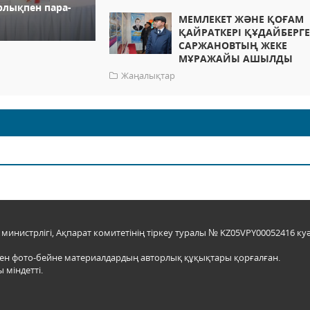
рлықпен пара-
МЕМЛЕКЕТ ЖӘНЕ ҚОҒАМ
ҚАЙРАТКЕРІ ҚҰДАЙБЕРГ
САРЖАНОВТЫҢ ЖЕКЕ
МҰРАЖАЙЫ АШЫЛДЫ
Жаңалықтар
инистрлігі, Ақпарат комитетінің тіркеу туралы № KZ05VPY00052416 куә
мен фото-бейне материалдардың авторлық құқықтары қорғалған.
 міндетті.