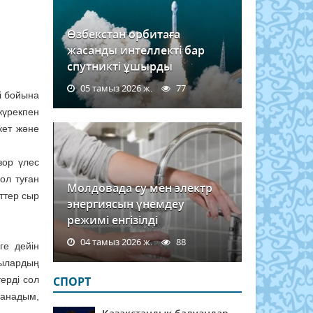
Өзбекстан орбитаға
жасанды интеллекті бар
спутникті ұшырды
05 тамыз 2026 ж.
77
і бойына
жүрекпен
екет және
зор үлес
ол туған
Молдовада су мен электр
ттер сыр
энергиясын үнемдеу
режимі енгізілді
04 тамыз 2026 ж.
88
ге дейін
шылардың
терді сол
СПОРТ
санадым,