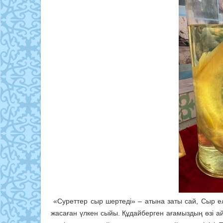
«Суреттер сыр шертеді» – атына заты сай, Сыр ел
жасаған үлкен сыйы. Құдайберген ағамыздың өзі ай