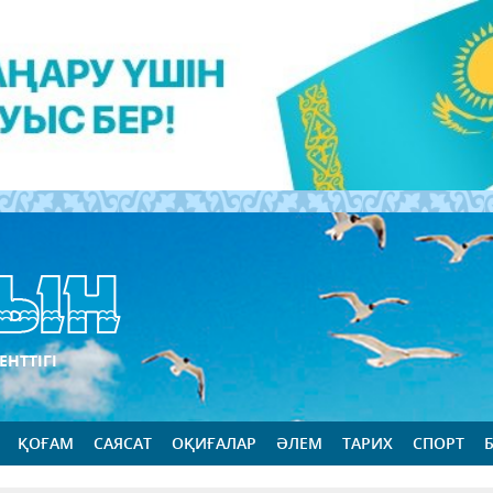
ЕНТТІГІ
ҚОҒАМ
САЯСАТ
ОҚИҒАЛАР
ӘЛЕМ
ТАРИХ
СПОРТ