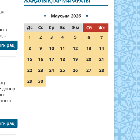
ЖАҢАЛЫҚТАР МҰРАҒАТЫ
ал
«
Маусым 2026
»
қ
Дс
Сс
Ср
Бс
Жм
Сб
Жс
мын
...
1
2
3
4
5
6
7
ығырақ
8
9
10
11
12
13
14
15
16
17
18
19
20
21
22
23
24
25
26
27
28
29
30
ның
е донор
лы
анның
ығырақ