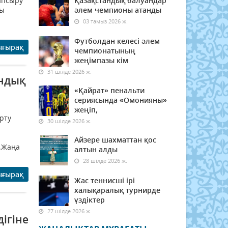
апсыру
Қазақстандық балуандар
ды
әлем чемпионы атанды
03 тамыз 2026 ж.
Футболдан келесі әлем
ығырақ
чемпионатының
жеңімпазы кім
31 шілде 2026 ж.
андық
«Қайрат» пенальти
сериясында «Омонияны»
жеңіп,
рту
30 шілде 2026 ж.
Айзере шахматтан қос
ы.Жаңа
алтын алды
28 шілде 2026 ж.
ығырақ
Жас теннисші ірі
халықаралық турнирде
үздіктер
27 шілде 2026 ж.
ігіне