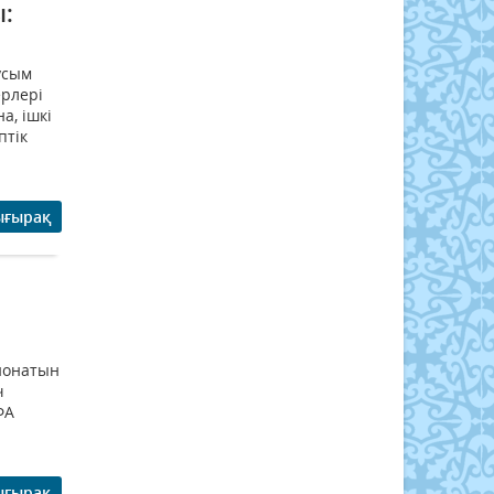
ы:
усым
ерлері
а, ішкі
птік
ығырақ
ионатын
ч
ФА
ығырақ