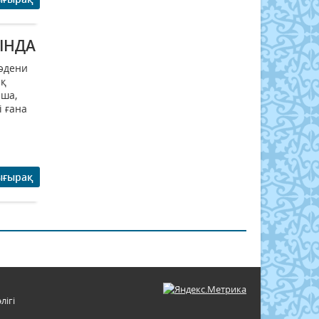
ЫНДА
мәдени
ық
нша,
і ғана
ығырақ
лігі