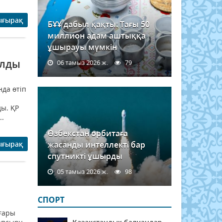
ығырақ
БҰҰ дабыл қақты: Тағы 50
миллион адам аштыққа
ұшырауы мүмкін
алды
06 тамыз 2026 ж.
79
да өтіп
ы. ҚР
..
Өзбекстан орбитаға
ығырақ
жасанды интеллекті бар
спутникті ұшырды
05 тамыз 2026 ж.
98
СПОРТ
ғары