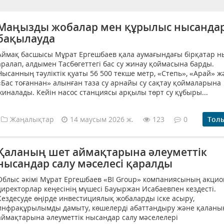
Маңызды жобалар мен құрылыс нысанда
бақылауда
Аймақ басшысы Мұрат Ергешбаев қала аумағындағы бірқатар 
аралап, алдымен Тасбөгеттегі бас су жинау қоймасына барды.
Нысанның тәуліктік қуаты 56 500 текше метр, «Степь», «Арай» ж
«Бас тоғаннан» алынған таза су арнайы су сақтау қоймаларына
жиналады. Кейін насос станциясы арқылы төрт су құбыры...
Жаңалықтар
14 маусым 2026 ж.
123
0
Тол
Қаланың шет аймақтарына әлеуметтік
нысандар салу мәселесі қаралды
Облыс әкімі Мұрат Ергешбаев «BI Group» компаниясының акцио
директорлар кеңесінің мүшесі Бауыржан Исабаевпен кездесті.
Кездесуде өңірде инвестициялық жобаларды іске асыру,
инфрақұрылымды дамыту, көшелерді абаттандыру және қаланы
аймақтарына әлеуметтік нысандар салу мәселелері