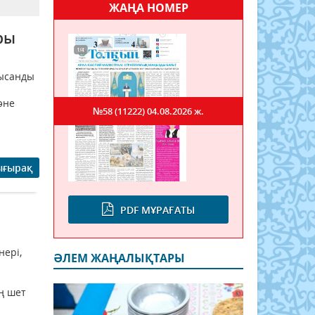
ЖАҢА НОМЕР
ры
нысанды
әне
№58 (11222)
04.08.2026 ж.
ығырақ
PDF МҰРАҒАТЫ
нері,
ӘЛЕМ ЖАҢАЛЫҚТАРЫ
ң шет