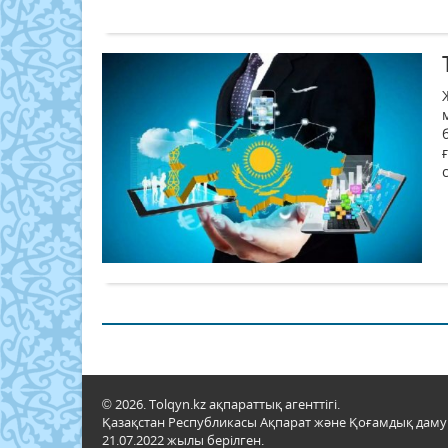
© 2026. Tolqyn.kz ақпараттық агенттігі.
Қазақстан Республикасы Ақпарат және Қоғамдық даму м
21.07.2022 жылы берілген.