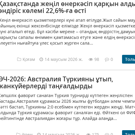
Қазақстанда жеңіл өнеркәсіп қарқын алд
өндіріс көлемі 22,6%-ға өсті
Жеңіл өнеркәсіп қызметкерлері күні атап өтілуде.Жыл сайын ма
айының екінші жексенбісінде елімізде Жеңіл өнеркәсіп қызметк
күні аталып өтеді. Бұл кәсіби мереке – отандық өндірістің дамуын
нарықты сапалы өніммен қамтамасыз етуге және елдің өнеркәсі
әлеуетін нығайтуға үлес қосып жүрген сала...
Қоғам
14 маусым 2026 ж.
98
0
Тол
ӘЧ-2026: Австралия Түркияны ұтып,
жанкүйерлерді таңғалдырды
Көпшілік фаворит санаған Түркия турнирді күтпеген жеңіліспен
бастады.Австралия құрамасы 2026 жылғы футболдан әлем чемп
сәтті бастап, Түркияны 2:0 есебімен күтпеген жерден жеңді. Мат
алдында Түркия құрамасы фаворит саналған еді. Өйткені ол ФИ
рейтингінде Австралиядан жоғары тұр. Алайда алаңда...
Әлем
14 маусым 2026 ж.
175
0
Тол