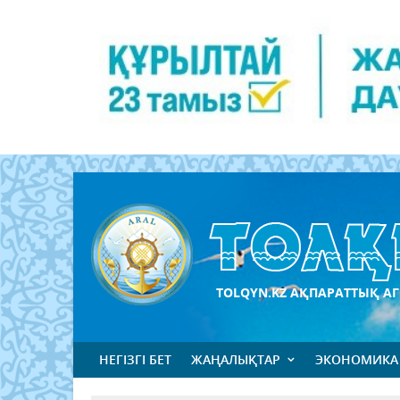
TOLQYN.KZ АҚПАРАТТЫҚ АГ
НЕГІЗГІ БЕТ
ЖАҢАЛЫҚТАР
ЭКОНОМИКА