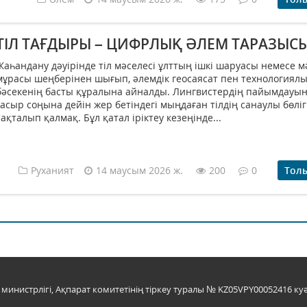
ТІЛ ТАҒДЫРЫ – ЦИФРЛЫҚ ӘЛЕМ ТАРАЗЫС
Жаһандану дәуірінде тіл мәселесі ұлттың ішкі шаруасы немесе 
мұрасы шеңберінен шығып, әлемдік геосаясат пен технологиял
бәсекенің басты құралына айналды. Лингвистердің пайымдауы
ғасыр соңына дейін жер бетіндегі мыңдаған тілдің санаулы бөліг
сақталып қалмақ. Бұл қатал іріктеу кезеңінде...
Руханият
14 маусым 2026 ж.
200
0
Тол
инистрлігі, Ақпарат комитетінің тіркеу туралы № KZ05VPY00052416 куә