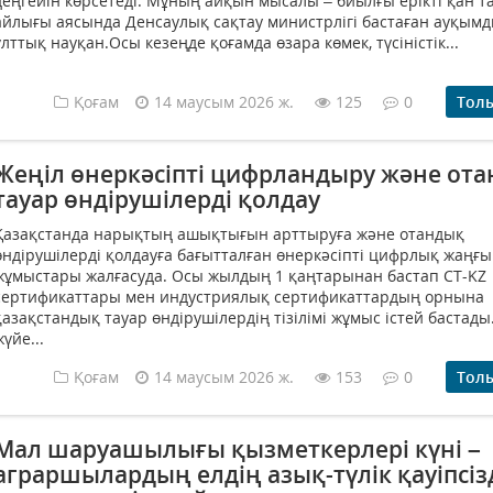
деңгейін көрсетеді. Мұның айқын мысалы – биылғы ерікті қан т
айлығы аясында Денсаулық сақтау министрлігі бастаған ауқым
ұлттық науқан.Осы кезеңде қоғамда өзара көмек, түсіністік...
Қоғам
14 маусым 2026 ж.
125
0
Тол
Жеңіл өнеркәсіпті цифрландыру және от
тауар өндірушілерді қолдау
Қазақстанда нарықтың ашықтығын арттыруға және отандық
өндірушілерді қолдауға бағытталған өнеркәсіпті цифрлық жаңғы
жұмыстары жалғасуда. Осы жылдың 1 қаңтарынан бастап СТ-KZ
сертификаттары мен индустриялық сертификаттардың орнына
қазақстандық тауар өндірушілердің тізілімі жұмыс істей бастад
жүйе...
Қоғам
14 маусым 2026 ж.
153
0
Тол
Мал шаруашылығы қызметкерлері күні –
аграршылардың елдің азық-түлік қауіпсізд