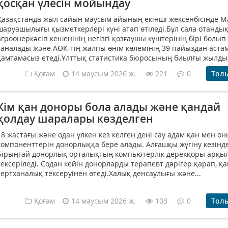
қосқан үлесін мойындау
Қазақстанда жыл сайын маусым айының екінші жексенбісінде М
шаруашылығы қызметкерлері күні атап өтіледі.Бұл сала отанды
агроөнеркәсіп кешенінің негізгі қозғаушы күштерінің бірі болып
саналады және АӨК-тің жалпы өнім көлемінің 39 пайыздан аста
қамтамасыз етеді.Ұлттық статистика бюросының биылғы жылдың
Қоғам
14 маусым 2026 ж.
221
0
Тол
Кім қан доноры бола алады және қандай
қолдау шаралары көзделген
18 жастағы және одан үлкен кез келген дені сау адам қан мен о
компоненттерін донорлыққа бере алады. Алғашқы жүгіну кезінд
Бірыңғай донорлық орталықтың компьютерлік дерекқоры арқы
тексеріледі. Содан кейін донорларды терапевт дәрігер қарап, қ
зертханалық тексеруінен өтеді.Халық денсаулығы және...
Қоғам
14 маусым 2026 ж.
103
0
Тол