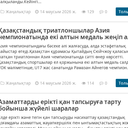
талқыланды.Кейінгі...
Жаңалықтар
14 маусым 2026 ж.
129
0
Тол
Қазақстандық триатлоншылар Азия
чемпионатында екі алтын медаль жеңіп 
Азия чемпионатындағы бәсеке әлі жалғасуда, алда эстафеталық
сайыстар өтеді.Қазақстан құрамасы Қытайдың Сюйчжоу қаласын
жатқан триатлоннан Азия чемпионатында сәтті өнер көрсетті.
Қазақстандық спортшылар ел қоржынына екі алтын медаль салд
ҰОК мәліметінше, U17 жас санатында Рамазан Айнегов чемпион.
Жаңалықтар
14 маусым 2026 ж.
114
0
Тол
Азаматтарды ерікті қан тапсыруға тарту
бойынша жүйелі шаралар
Елде ерікті және тегін қан тапсыруды насихаттау қазақстандық
қоғамдағы азаматтық жауапкершілік пен ынтымақтастықтың жо