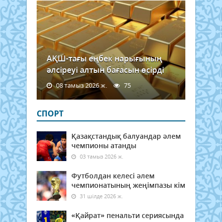
АҚШ-тағы еңбек нарығының
әлсіреуі алтын бағасын өсірді
08 тамыз 2026 ж.
75
СПОРТ
Қазақстандық балуандар әлем
чемпионы атанды
03 тамыз 2026 ж.
Футболдан келесі әлем
чемпионатының жеңімпазы кім
31 шілде 2026 ж.
«Қайрат» пенальти сериясында