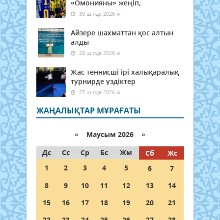
«Омонияны» жеңіп,
30 шілде 2026 ж.
Айзере шахматтан қос алтын
алды
28 шілде 2026 ж.
Жас теннисші ірі халықаралық
турнирде үздіктер
27 шілде 2026 ж.
ЖАҢАЛЫҚТАР МҰРАҒАТЫ
«
Маусым 2026
»
Дс
Сс
Ср
Бс
Жм
Сб
Жс
1
2
3
4
5
6
7
8
9
10
11
12
13
14
15
16
17
18
19
20
21
22
23
24
25
26
27
28