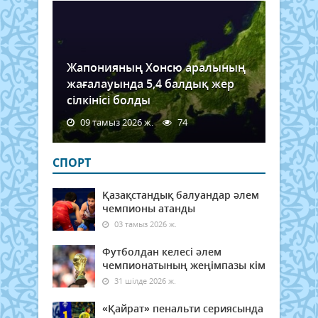
Жапонияның Хонсю аралының
жағалауында 5,4 балдық жер
сілкінісі болды
09 тамыз 2026 ж.
74
СПОРТ
Қазақстандық балуандар әлем
чемпионы атанды
03 тамыз 2026 ж.
Футболдан келесі әлем
чемпионатының жеңімпазы кім
31 шілде 2026 ж.
«Қайрат» пенальти сериясында