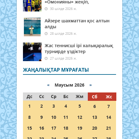
«Омонияны» жеңіп,
30 шілде 2026 ж.
Айзере шахматтан қос алтын
алды
28 шілде 2026 ж.
Жас теннисші ірі халықаралық
турнирде үздіктер
27 шілде 2026 ж.
ЖАҢАЛЫҚТАР МҰРАҒАТЫ
«
Маусым 2026
»
Дс
Сс
Ср
Бс
Жм
Сб
Жс
1
2
3
4
5
6
7
8
9
10
11
12
13
14
15
16
17
18
19
20
21
22
23
24
25
26
27
28