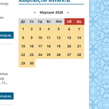
ЖАҢАЛЫҚТАР МҰРАҒАТЫ
зілуі
«
Маусым 2026
»
ан
Дс
Сс
Ср
Бс
Жм
Сб
Жс
1
2
3
4
5
6
7
ығырақ
8
9
10
11
12
13
14
15
16
17
18
19
20
21
ы
22
23
24
25
26
27
28
29
30
ралық
быр
15...
ығырақ