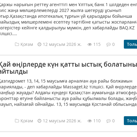
Қаржы нарығын реттеу агенттігі мен Ұлттық банк 1 шілдеден енгі
тиіс жаңа мөлшерлемелерді 2027 жылға шегеруді ұсынып
отыр.Қазақстанда ипотекалық тұрғын үй қарыздары бойынша
пайыздық мөлшерлемені есептеу тәртібіне қатысты жоспарланғ
өзгерістер кейінге қалдырылуы мүмкін, деп хабарлайды BAQ.KZ
ілшісі....
Қоғам
12 маусым 2026 ж.
115
0
Тол
Қай өңірлерде күн қатты ыстық болатын
айтылды
Қазгидромет 13, 14, 15 маусымға арналған ауа райы болжамын
жариялады, - деп хабарлайды Massaget.kz тілшісі. Қай өңірлерде
жаңбыр жауады? Алдағы күндері Қазақстан аумағында атмосфе
фронттар өтуіне байланысты ауа райы құбылмалы болады, жаң
жауып, найзағай ойнайды. 13, 15 маусымда Қостанай облысында, 
Қоғам
12 маусым 2026 ж.
110
0
Тол