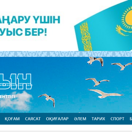
ЕНТТІГІ
ҚОҒАМ
САЯСАТ
ОҚИҒАЛАР
ӘЛЕМ
ТАРИХ
СПОРТ