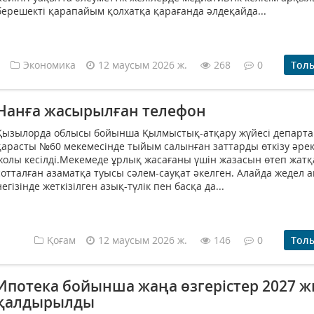
берешекті қарапайым қолхатқа қарағанда әлдеқайда...
Экономика
12 маусым 2026 ж.
268
0
Тол
Нанға жасырылған телефон
Қызылорда облысы бойынша Қылмыстық-атқару жүйесі департа
қарасты №60 мекемесінде тыйым салынған заттарды өткізу әрек
жолы кесілді.Мекемеде ұрлық жасағаны үшін жазасын өтеп жатқ
сотталған азаматқа туысы сәлем-сауқат әкелген. Алайда жедел 
негізінде жеткізілген азық-түлік пен басқа да...
Қоғам
12 маусым 2026 ж.
146
0
Тол
Ипотека бойынша жаңа өзгерістер 2027 
қалдырылды