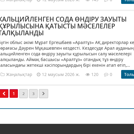
КАЛЬЦИЙЛЕНГЕН СОДА ӨНДІРУ ЗАУЫТЫ
ҚҰРЫЛЫСЫНА ҚАТЫСТЫ МӘСЕЛЕЛЕР
ТАЛҚЫЛАНДЫ
Бүгін облыс әкімі Мұрат Ергешбаев «Аралтұз» АҚ директорлар ке
төрағасы Дәурен Мұқашевпен кездесті. Кездесуде Арал ауданын
кальцийленген сода өндіру зауыты құрылысын салу мәселелері
талқыланды. Аймақ басшысы «Аралтұз» отандық тұз өндіру
саласындағы жетекші кәсіпорындардың бірі екенін атап өтіп,...
Жаңалықтар
12 маусым 2026 ж.
120
0
Тол
1
2
3