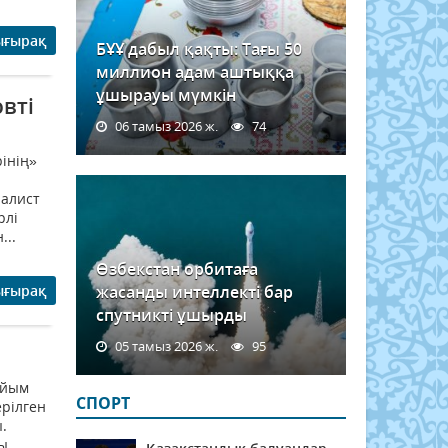
ығырақ
БҰҰ дабыл қақты: Тағы 50
миллион адам аштыққа
ұшырауы мүмкін
вті
06 тамыз 2026 ж.
74
інің»
налист
рлі
...
Өзбекстан орбитаға
ығырақ
жасанды интеллекті бар
спутникті ұшырды
05 тамыз 2026 ж.
95
айым
СПОРТ
ерілген
.
лы