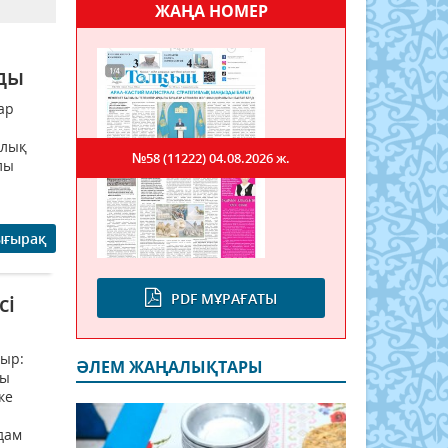
ЖАҢА НОМЕР
лды
ар
алық
№58 (11222)
04.08.2026 ж.
лы
ығырақ
PDF МҰРАҒАТЫ
сі
тыр:
ӘЛЕМ ЖАҢАЛЫҚТАРЫ
қы
ке
дам