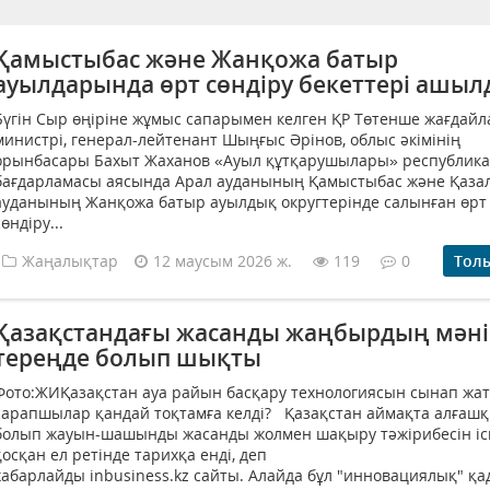
Қамыстыбас және Жанқожа батыр
ауылдарында өрт сөндіру бекеттері ашы
Бүгін Сыр өңіріне жұмыс сапарымен келген ҚР Төтенше жағдайл
министрі, генерал-лейтенант Шыңғыс Әрінов, облыс әкімінің
орынбасары Бахыт Жаханов «Ауыл құтқарушылары» республик
бағдарламасы аясында Арал ауданының Қамыстыбас және Қаза
ауданының Жанқожа батыр ауылдық округтерінде салынған өрт
сөндіру...
Жаңалықтар
12 маусым 2026 ж.
119
0
Тол
Қазақстандағы жасанды жаңбырдың мәні
тереңде болып шықты
Фото:ЖИҚазақстан ауа райын басқару технологиясын сынап жа
сарапшылар қандай тоқтамға келді? Қазақстан аймақта алғаш
болып жауын-шашынды жасанды жолмен шақыру тәжірибесін іс
қосқан ел ретінде тарихқа енді, деп
хабарлайды inbusiness.kz сайты. Алайда бұл "инновациялық" қа