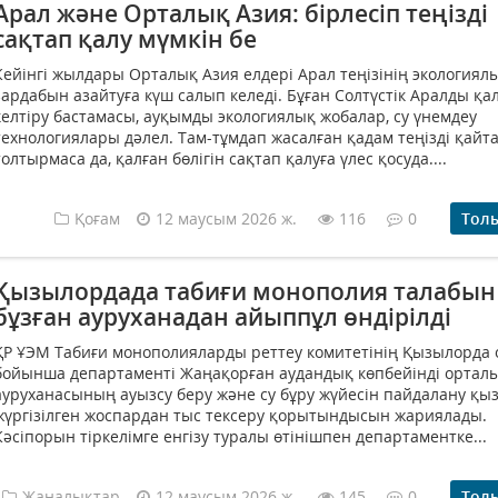
Арал және Орталық Азия: бірлесіп теңізді
сақтап қалу мүмкін бе
Кейінгі жылдары Орталық Азия елдері Арал теңізінің экологиял
зардабын азайтуға күш салып келеді. Бұған Солтүстік Аралды қ
келтіру бастамасы, ауқымды экологиялық жобалар, су үнемдеу
технологиялары дәлел. Там-тұмдап жасалған қадам теңізді қайт
толтырмаса да, қалған бөлігін сақтап қалуға үлес қосуда....
Қоғам
12 маусым 2026 ж.
116
0
Тол
Қызылордада табиғи монополия талабын
бұзған ауруханадан айыппұл өндірілді
ҚР ҰЭМ Табиғи монополияларды реттеу комитетінің Қызылорда
бойынша департаменті Жаңақорған аудандық көпбейінді ортал
ауруханасының ауызсу беру және су бұру жүйесін пайдалану қы
жүргізілген жоспардан тыс тексеру қорытындысын жариялады.
Кәсіпорын тіркелімге енгізу туралы өтінішпен департаментке...
Жаңалықтар
12 маусым 2026 ж.
145
0
Тол