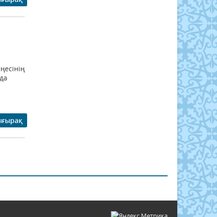
ңесінің
да
ығырақ