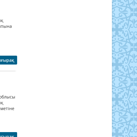
ық
алпына
а
ығырақ
 облысы
ық
зметіне
ығырақ