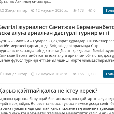
Орталық Азияның онсыз да...
Жаңалықтар
12 маусым 2026 ж.
173
0
Тол
Белгілі журналист Сағитжан Бермағанбето
еске алуға арналған дәстүрлі турнир өтті
Бүгін «28 маусым – Бұқаралық ақпарат құралдары қызметкерлер
кәсіби мерекесі қарсаңында БАҚ өкілдері арасында Сыр
журналистикасында өзіндік қолтаңбасын қалдырған белгілі жур
Сағитжан Бермағанбетовты еске алуға арналған облыстық дәстү
шағын футбол турнирі өтті.Биыл үшінші мәрте ұйымдастырылған
Жаңалықтар
12 маусым 2026 ж.
166
0
Тол
Қарыз қайтпай қалса не істеу керек?
Ақшаны қарызға беру оңай болғанымен, оны қайтарып алу әрд
оңайға соқпайды. Әсіресе танысқа, туысқа немесе досқа сеніп б
қаражат уақытында қайтпай қалса, мәселе заң алаңына ауысады
Кейінгі уақытта әлеуметтік желілерде медиативтік келісім арқы