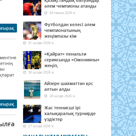
Қазақстандық балуандар
әлем чемпионы атанды
03 тамыз 2026 ж.
Футболдан келесі әлем
ығырақ
чемпионатының
жеңімпазы кім
31 шілде 2026 ж.
«Қайрат» пенальти
ментіне
сериясында «Омонияны»
етінің
жеңіп,
ан
30 шілде 2026 ж.
ақпарат
Айзере шахматтан қос
алтын алды
28 шілде 2026 ж.
ығырақ
Жас теннисші ірі
халықаралық турнирде
үздіктер
жылға
27 шілде 2026 ж.