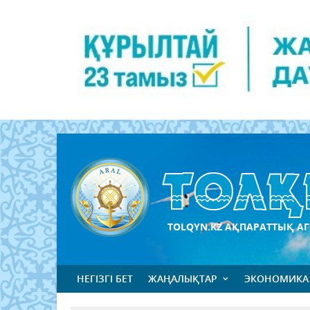
TOLQYN.KZ АҚПАРАТТЫҚ АГ
НЕГІЗГІ БЕТ
ЖАҢАЛЫҚТАР
ЭКОНОМИКА