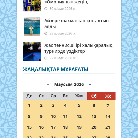
«Омонияны» жеңіп,
30 шілде 2026 ж.
Айзере шахматтан қос алтын
алды
28 шілде 2026 ж.
Жас теннисші ірі халықаралық
турнирде үздіктер
27 шілде 2026 ж.
ЖАҢАЛЫҚТАР МҰРАҒАТЫ
«
Маусым 2026
»
Дс
Сс
Ср
Бс
Жм
Сб
Жс
1
2
3
4
5
6
7
8
9
10
11
12
13
14
15
16
17
18
19
20
21
22
23
24
25
26
27
28