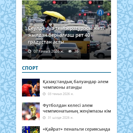
Сеулде ауа температурасы жеті
жылдан бері алғаш рет 40
градустан асты
07 тамыз 2026 ж.
76
СПОРТ
Қазақстандық балуандар әлем
чемпионы атанды
03 тамыз 2026 ж.
Футболдан келесі әлем
чемпионатының жеңімпазы кім
31 шілде 2026 ж.
«Қайрат» пенальти сериясында