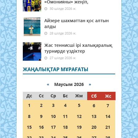
«Омонияны» жеңіп,
30 шілде 2026 ж.
Айзере шахматтан қос алтын
алды
28 шілде 2026 ж.
Жас теннисші ірі халықаралық
турнирде үздіктер
27 шілде 2026 ж.
ЖАҢАЛЫҚТАР МҰРАҒАТЫ
«
Маусым 2026
»
Дс
Сс
Ср
Бс
Жм
Сб
Жс
1
2
3
4
5
6
7
8
9
10
11
12
13
14
15
16
17
18
19
20
21
22
23
24
25
26
27
28