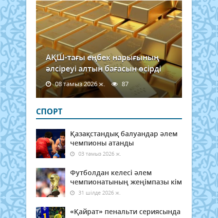
АҚШ-тағы еңбек нарығының
әлсіреуі алтын бағасын өсірді
08 тамыз 2026 ж.
87
СПОРТ
Қазақстандық балуандар әлем
чемпионы атанды
03 тамыз 2026 ж.
Футболдан келесі әлем
чемпионатының жеңімпазы кім
31 шілде 2026 ж.
«Қайрат» пенальти сериясында