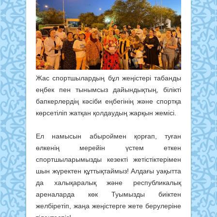
Жас спортшылардың бұл жеңістері табанды
еңбек пен тынымсыз дайындықтың, білікті
бапкерлердің кәсіби еңбегінің және спортқа
көрсетіліп жатқан қолдаудың жарқын жемісі.
Ел намысын абыроймен қорғап, туған
өлкенің мерейін үстем еткен
спортшыларымызды кезекті жетістіктерімен
шын жүректен құттықтаймыз! Алдағы уақытта
да халықаралық және республикалық
ареналарда көк Туымызды биіктен
желбіретіп, жаңа жеңістерге жете берулеріне