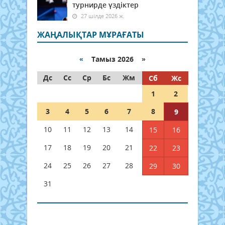
турнирде үздіктер
27 шілде 2026 ж.
ЖАҢАЛЫҚТАР МҰРАҒАТЫ
«
Тамыз 2026 »
Дс
Сс
Ср
Бс
Жм
Сб
Жс
1
2
3
4
5
6
7
8
9
10
11
12
13
14
15
16
17
18
19
20
21
22
23
24
25
26
27
28
29
30
31