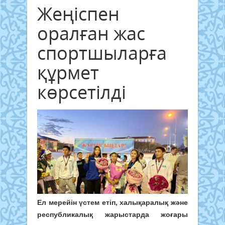
Жеңіспен
оралған жас
спортшыларға
құрмет
көрсетілді
Ел мерейін үстем етіп, халықаралық және
республикалық жарыстарда жоғары