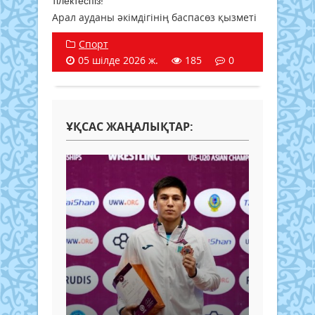
тілектеспіз!
Арал ауданы әкімдігінің баспасөз қызметі
Спорт
05 шілде 2026 ж.
185
0
ҰҚСАС ЖАҢАЛЫҚТАР: