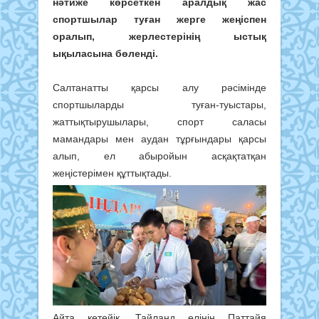
нәтиже көрсеткен аралдық жас
спортшылар туған жерге жеңіспен
оралып, жерлестерінің ыстық
ықыласына бөленді.
Салтанатты қарсы алу рәсімінде
спортшыларды туған-туыстары,
жаттықтырушылары, спорт саласы
мамандары мен аудан тұрғындары қарсы
алып, ел абыройын асқақтатқан
жеңістерімен құттықтады.
Айта кетейік, Тайланд елінің Паттайя