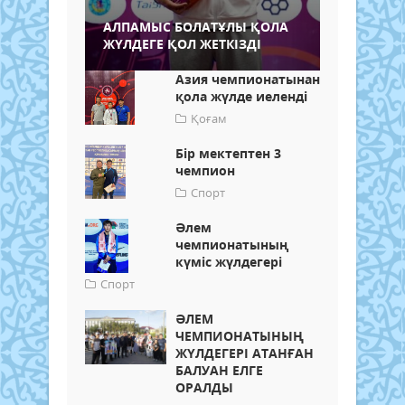
АЛПАМЫС БОЛАТҰЛЫ ҚОЛА
ЖҮЛДЕГЕ ҚОЛ ЖЕТКІЗДІ
Азия чемпионатынан
қола жүлде иеленді
Қоғам
Бір мектептен 3
чемпион
Спорт
Әлем
чемпионатының
күміс жүлдегері
Спорт
ӘЛЕМ
ЧЕМПИОНАТЫНЫҢ
ЖҮЛДЕГЕРІ АТАНҒАН
БАЛУАН ЕЛГЕ
ОРАЛДЫ