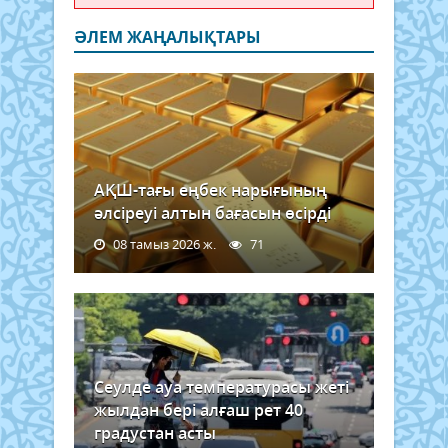
ӘЛЕМ ЖАҢАЛЫҚТАРЫ
АҚШ-тағы еңбек нарығының
әлсіреуі алтын бағасын өсірді
08 тамыз 2026 ж.
71
Сеулде ауа температурасы жеті
жылдан бері алғаш рет 40
градустан асты