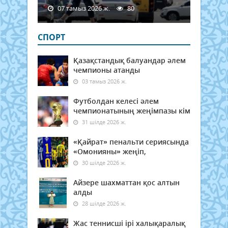
07 тамыз 2026 ж.
80
СПОРТ
Қазақстандық балуандар әлем
чемпионы атанды
03 тамыз 2026 ж.
Футболдан келесі әлем
чемпионатының жеңімпазы кім
31 шілде 2026 ж.
«Қайрат» пенальти сериясында
«Омонияны» жеңіп,
30 шілде 2026 ж.
Айзере шахматтан қос алтын
алды
28 шілде 2026 ж.
Жас теннисші ірі халықаралық