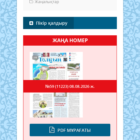
Жаңалықтар
Пікір қалдыру
ЖАҢА НОМЕР
№59 (11223)
08.08.2026 ж.
PDF МҰРАҒАТЫ