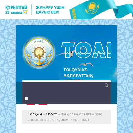
TOLQYN.KZ
АҚПАРАТТЫҚ
АГЕНТТІГІ
Толқын
»
Спорт
» Жеңіспен оралған жас
спортшыларға құрмет көрсетілді