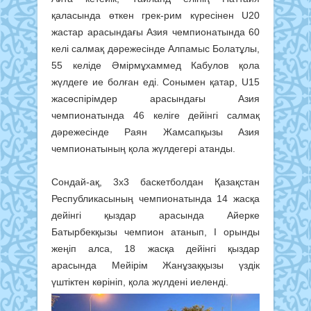
қаласында өткен грек-рим күресінен U20
жастар арасындағы Азия чемпионатында 60
келі салмақ дәрежесінде Алпамыс Болатұлы,
55 келіде Әмірмұхаммед Кабулов қола
жүлдеге ие болған еді. Сонымен қатар, U15
жасөспірімдер арасындағы Азия
чемпионатында 46 келіге дейінгі салмақ
дәрежесінде Раян Жамсапқызы Азия
чемпионатының қола жүлдегері атанды.
Сондай-ақ, 3х3 баскетболдан Қазақстан
Республикасының чемпионатында 14 жасқа
дейінгі қыздар арасында Айерке
Батырбекқызы чемпион атанып, І орынды
жеңіп алса, 18 жасқа дейінгі қыздар
арасында Мейірім Жанұзаққызы үздік
үштіктен көрініп, қола жүлдені иеленді.