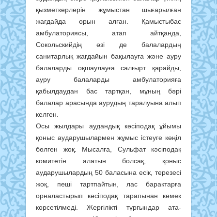
қызметкерлерін жұмыстан шығарылған
жағдайда орын алған. Қамыстыбас
амбулаториясы, атап айтқанда,
Сокольскийдің өзі де балалардың
санитарлық жағдайын бақылауға және ауру
балаларды оқшаулауға салғырт қарайды,
ауру балаларды амбулаторияға
қабылдаудан бас тартқан, мұның бәрі
балалар арасында аурудың таралуына алып
келген.
Осы жылдары аудандық кəсіподақ ұйымы
қоныс аударушылармен жұмыс істеуге көңіл
бөлген жоқ. Мысалға, Сульфат кəсіподақ
комитетін алатын болсақ, қоныс
аударушылардың 50 баласына есік, терезесі
жоқ, пеші тартпайтын, лас барактарға
орналастырып кəсіподақ тарапынан көмек
көрсетілмеді. Жергілікті тұрғындар ата-