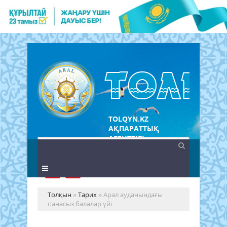
TOLQYN.KZ
АҚПАРАТТЫҚ
АГЕНТТІГІ
Толқын
»
Тарих
» Арал ауданындағы
панасыз балалар үйі