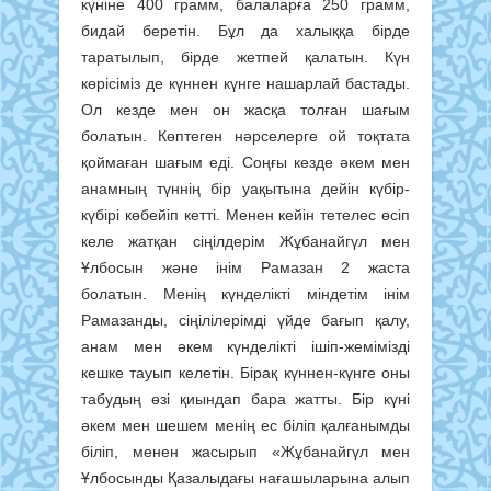
күніне 400 грамм, балаларға 250 грамм,
бидай беретін. Бұл да халыққа бірде
таратылып, бірде жетпей қалатын. Күн
көрісіміз де күннен күнге нашарлай бастады.
Ол кезде мен он жасқа толған шағым
болатын. Көптеген нәрселерге ой тоқтата
қоймаған шағым еді. Соңғы кезде әкем мен
анамның түннің бір уақытына дейін күбір-
күбірі көбейіп кетті. Менен кейін тетелес өсіп
келе жатқан сіңілдерім Жұбанайгүл мен
Ұлбосын және інім Рамазан 2 жаста
болатын. Менің күнделікті міндетім інім
Рамазанды, сіңілілерімді үйде бағып қалу,
анам мен әкем күнделікті ішіп-жемімізді
кешке тауып келетін. Бірақ күннен-күнге оны
табудың өзі қиындап бара жатты. Бір күні
әкем мен шешем менің ес біліп қалғанымды
біліп, менен жасырып «Жұбанайгүл мен
Ұлбосынды Қазалыдағы нағашыларына алып