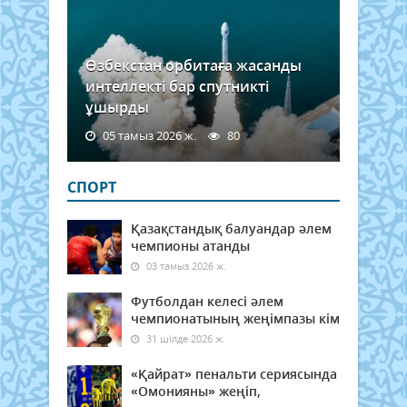
Өзбекстан орбитаға жасанды
интеллекті бар спутникті
ұшырды
05 тамыз 2026 ж.
80
СПОРТ
Қазақстандық балуандар әлем
чемпионы атанды
03 тамыз 2026 ж.
Футболдан келесі әлем
чемпионатының жеңімпазы кім
31 шілде 2026 ж.
«Қайрат» пенальти сериясында
«Омонияны» жеңіп,