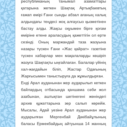
республиканың танымал азаматтары
қатарына жеткен Шақпақ Артықбаевтың
ғажап өмірі Ғани сынды абзал ағаның халық
алдындағы теңдесі жоқ алғаусыз қызметінен
бастау алды. Жақсы оқуымен бірге қоғам
өміріне етене араласудың қажеттігін ол ерте
сезінді. Оның маржандай таза жазуына
назары түскен Ғани «Жас қайрат» газетіне
түскен хабарлар мен мақалаларды көшіріп
жазуға Шақпақты ыңғайлаған. Балалар үйінің
хал-жағдайын біліп, Жастар Одағының
Жарғысымен таныстыруға да жұмылдырған.
Енді Арал ауданынан жер аударылып кеткен
байлардың отбасында қаншама сәби жол
азабынан, аштықтан шетінегені жөніндегі
архив құжаттарына зер салып көрейік.
Мысалы, Адай уезіне Арал ауданынан жер
аударылған Мергенбай Дәкібайұлының
баласы Ермекбайдың айтуынша 14 жанның