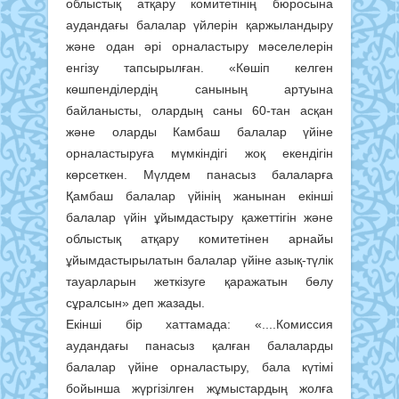
облыстық атқару комитетінің бюросына
аудандағы балалар үйлерін қаржыландыру
және одан әрі орналастыру мәселелерін
енгізу тапсырылған. «Көшіп келген
көшпенділердің санының артуына
байланысты, олардың саны 60-тан асқан
және оларды Камбаш балалар үйіне
орналастыруға мүмкіндігі жоқ екендігін
көрсеткен. Мүлдем панасыз балаларға
Қамбаш балалар үйінің жанынан екінші
балалар үйін ұйымдастыру қажеттігін және
облыстық атқару комитетінен арнайы
ұйымдастырылатын балалар үйіне азық-түлік
тауарларын жеткізуге қаражатын бөлу
сұралсын» деп жазады.
Екінші бір хаттамада: «....Комиссия
аудандағы панасыз қалған балаларды
балалар үйіне орналастыру, бала күтімі
бойынша жүргізілген жұмыстардың жолға