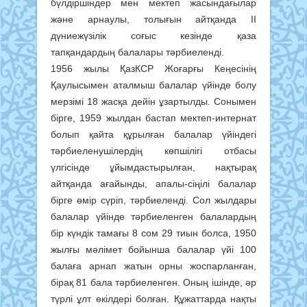
бүлдіршіндер мен мектеп жасындағылар
және арнаулы, толығын айтқанда ІІ
дүниежүзілік соғыс кезінде қаза
тапқандардың балалары тәрбиеленді.
1956 жылы ҚазКСР Жоғарғы Кеңесінің
Қаулысымен аталмыш балалар үйінде болу
мерзімі 18 жасқа дейін ұзартылды. Сонымен
бірге, 1959 жылдан бастап мектеп-интернат
болып қайта құрылған балалар үйіндегі
тәрбиеленушілердің көпшілігі отбасы
үлгісінде ұйымдастырылған, нақтырақ
айтқанда ағайынды, апалы-сіңілі балалар
бірге өмір сүріп, тәрбиеленді. Сол жылдары
балалар үйінде тәрбиеленген балалардың
бір күндік тамағы 8 сом 29 тиын болса, 1950
жылғы мәлімет бойынша балалар үйі 100
балаға арнап жатын орны жоспарланған,
бірақ 81 бала тәрбиеленген. Оның ішінде, әр
түрлі ұлт өкілдері болған. Құжаттарда нақты