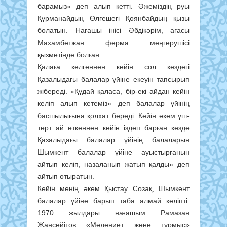
барамыз» деп алып кетті. Әжеміздің руы
Құрманайдың Өлгешегі Қоянбайдың қызы
болатын. Нағашы інісі Әбдікәрім, ағасы
Махамбетжан ферма меңгерушісі
қызметінде болған.
Қалаға келгеннен кейін сол кездегі
Қазалыдағы балалар үйіне екеуін тапсырып
жібереді. «Құдай қаласа, бір-екі айдан кейін
келіп алып кетеміз» деп балалар үйінің
басшылығына қолхат береді. Кейін әкем үш-
төрт ай өткеннен кейін іздеп барған кезде
Қазалыдағы балалар үйінің балаларын
Шымкент балалар үйіне ауыстырғанын
айтып келіп, назаланып жатып қалды» деп
айтып отыратын.
Кейін менің әкем Қыстау Созақ, Шымкент
балалар үйіне барып таба алмай келіпті.
1970 жылдары нағашым Рамазан
Жансейітов «Мәдениет және тұрмыс»