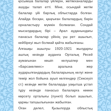
қосымша балалар үйлерін, жетімханаларды
ашуды талап етті. Міне, осындай жетім
балалар үйі барлық облыстарда болған.
Алайда босқан, қаңғыған балалардың бәрін
орналастыру мүмкін болмаған. Сондай
мысалдардың бірі – Арал ауданындағы
панасыз балалар үйінің үш рет ашылып,
кейбіреуі жыл болмай қайта жабылғаны.
Алғашқы ашылуы 1920-1921 жылдарғы
аштық кезінде ауданға Орталық Ресей
аумағынан көшіп келушілер мен
«Барсакелмес» аралына жер
аударылғандардың балаларының келуі және
темір жол бойына ауып келгендер (Сексеуіл
ст.) кезінде жетім балаларды уақытша ұстап
тұру кезінде панасыз балаларға көмек
көрсету орталығы (пункті) болып ашылып,
қаржы тапшылығынан жабылған.
Оған дәлел, Қызылорда облыстық