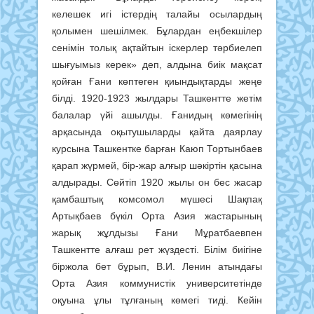
келешек игі істердің талайы осылардың
қолымен шешілмек. Бұлардан еңбекшілер
сенімін толық ақтайтын іскерлер тәрбиелеп
шығуымыз керек» деп, алдына биік мақсат
қойған Ғани көптеген қиындықтарды жеңе
білді. 1920-1923 жылдары Ташкентте жетім
балалар үйі ашылды. Ғанидың көмегінің
арқасында оқытушыларды қайта даярлау
курсына Ташкентке барған Каюп Тортынбаев
қарап жүрмей, бір-жар алғыр шәкіртін қасына
алдырады. Сөйтіп 1920 жылы он бес жасар
қамбаштық комсомол мүшесі Шақпақ
Артықбаев бүкіл Орта Азия жастарының
жарық жұлдызы Ғани Мұратбаевпен
Ташкентте алғаш рет жүздесті. Білім биігіне
біржола бет бұрып, В.И. Ленин атындағы
Орта Азия коммунистік университетінде
оқуына ұлы тұлғаның көмегі тиді. Кейін