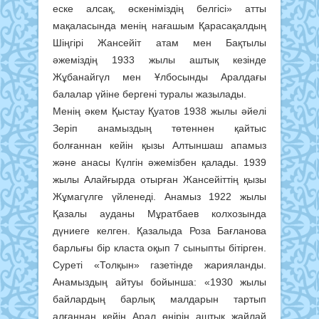
еске алсақ, өскеніміздің белгісі» атты
мақаласында менің нағашым Қарасақалдың
Шіңгірі Жансейіт атам мен Бақтылы
әжеміздің 1933 жылы аштық кезінде
Жұбанайгүл мен Ұлбосынды Аралдағы
балалар үйіне бергені туралы жазылады.
Менің әкем Қыстау Қуатов 1938 жылы әйелі
Зеріп анамыздың төтеннен қайтыс
болғаннан кейін қызы Алтыншаш апамыз
және анасы Күлгін әжемізбен қалады. 1939
жылы Алайғырда отырған Жансейіттің қызы
Жұмагүлге үйленеді. Анамыз 1922 жылы
Қазалы ауданы Мұратбаев колхозында
дүниеге келген. Қазалыда Роза Бағланова
барлығы бір класта оқып 7 сыныпты бітірген.
Суреті «Толқын» газетінде жарияланды.
Анамыздың айтуы бойынша: «1930 жылы
байлардың барлық малдарын тартып
алғаннан кейін Арал өңірін аштық жайлай