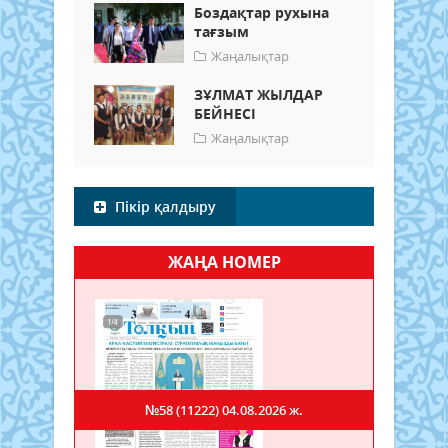
Боздақтар рухына
тағзым
Жаңалықтар
ЗҰЛМАТ ЖЫЛДАР
БЕЙНЕСІ
Жаңалықтар
Пікір қалдыру
ЖАҢА НОМЕР
№58 (11222)
04.08.2026 ж.