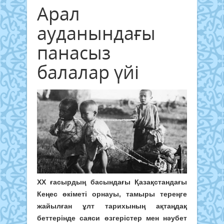
Арал
ауданындағы
панасыз
балалар үйі
ХХ ғасырдың басындағы Қазақстандағы
Кеңес өкіметі орнауы, тамыры тереңге
жайылған ұлт тарихының ақтаңдақ
беттерінде саяси өзгерістер мен нәубет