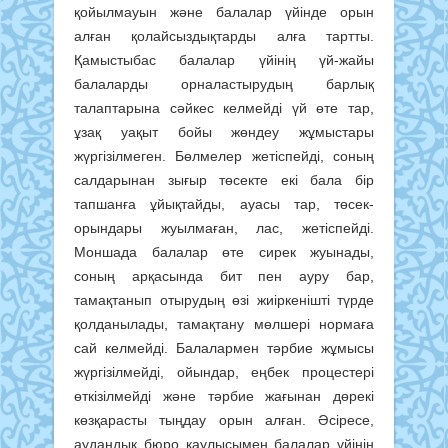
қойылмауын және балалар үйінде орын
алған қолайсыздықтарды алға тартты.
Қамыстыбас балалар үйінің үй-жайы
балаларды орналастырудың барлық
талаптарына сәйкес келмейді үй өте тар,
ұзақ уақыт бойы жөндеу жұмыстары
жүргізілмеген. Бөлмелер жетіспейді, соның
салдарынан зығыр төсекте екі бала бір
тапшанға ұйықтайды, ауасы тар, төсек-
орындары жуылмаған, лас, жетіспейді.
Моншада балалар өте сирек жуынады,
соның арқасында бит пен ауру бар,
тамақтанып отырудың өзі жиіркенішті түрде
қолданылады, тамақтану мөлшері нормаға
сай келмейді. Балалармен тәрбие жұмысы
жүргізілмейді, ойындар, еңбек процестері
өткізілмейді және тәрбие жағынан дөрекі
көзқарасты тыңдау орын алған. Әсіресе,
аудандық бюро қаулысымен балалар үйінің