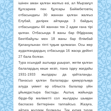
ішінен аман қалған жалғыз өзі, ал Мырзағұл
Құлсариев пен Құлсары Бәйімбетовтің
отбасындағы 30 жаннан қалған жалғыз
Елубай, дәлірек айтқанда 3 байдың
отбасындағы 44 жаннан тек 2 адам ғана тірі
қалған. Отбасында 8 жаны бар Әбдіразақ
Бектібайұлы мен 18 жаны бар Әлімбай
Қапанұлынан тіпті тұқым қалмаған. Осы жер
аудалғандардың отбасында 16 жасқа дейінгі
27 бала болған.
Тура осындай аштыққа ұшырап, жетім қалған
балалардың көше кезіп, пана іздеу жағдайы
1931-1933 жылдары да қайталанды.
Панасыз қалған балаларды қамқорлыққа
алуда үкімет әр облыста балалар үйін
ұйымдастыра бастады. Аштық жайында
бірде-бір мәліметті сол жылдары шыққан
баспасөз беттерінен таппайсыз. Жазуға,
айтуға мүлдем болмады. Тек құпия түрде