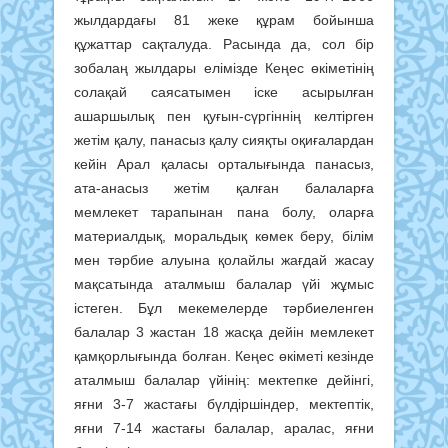
жылдардағы 81 жеке құрам бойынша
құжаттар сақталуда. Расында да, сол бір
зобалаң жылдары елімізде Кеңес өкіметінің
солақай саясатымен іске асырылған
ашаршылық пен қуғын-сүргіннің келтірген
жетім қалу, панасыз қалу сияқты оқиғалардан
кейін Арал қаласы орталығында панасыз,
ата-анасыз жетім қалған балаларға
мемлекет тарапынан пана болу, оларға
материалдық, моральдық көмек беру, білім
мен тәрбие алуына қолайлы жағдай жасау
мақсатында аталмыш балалар үйі жұмыс
істеген. Бұл мекемелерде тәрбиеленген
балалар 3 жастан 18 жасқа дейін мемлекет
қамқорлығында болған. Кеңес өкіметі кезінде
аталмыш балалар үйінің: мектепке дейінгі,
яғни 3-7 жастағы бүлдіршіндер, мектептік,
яғни 7-14 жастағы балалар, аралас, яғни