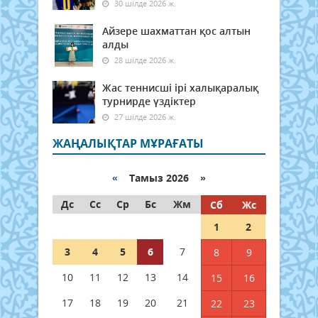
30 шілде 2026 ж.
Айзере шахматтан қос алтын
алды
28 шілде 2026 ж.
Жас теннисші ірі халықаралық
турнирде үздіктер
27 шілде 2026 ж.
ЖАҢАЛЫҚТАР МҰРАҒАТЫ
«
Тамыз 2026 »
Дс
Сс
Ср
Бс
Жм
Сб
Жс
1
2
3
4
5
6
7
8
9
10
11
12
13
14
15
16
17
18
19
20
21
22
23