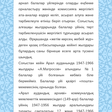
арнап балалар үйлерінде оларды еңбекке
орналастыру жөнінде комиссияға жергілікті
ата-аналар өздері келіп, асырап алуға және
тәрбиелеуге өтініш беріп отырған. Соғыстың
алғашқы жылдарында балалар үйінің төрт
тәрбиеленушісін жергілікті тұрғындар асырап
алды. Әрқашанда «жетім көрсең жебей жүр»
деген қазақ отбасыларында кейінгі жылдары
бұлардың саны бірнеше есеге арта түскені
шындық.
Соғыстан кейін Арал ауданында 1947-1966
жылдары «А.Матросов» атындағы №1
балалар үйі болғанын көбіміз біле
бермейміз. Балалар үйі қазіргі «пошта»
мекемесінің орнында болған.
«Арал аудандық архиві» коммуналдық
мемлекеттік мекемесіндегі (149-қор) балалар
үйінің 1947-1956 жылдар аралығындағы
тұрақты сақталатын 17 және 1947-1966