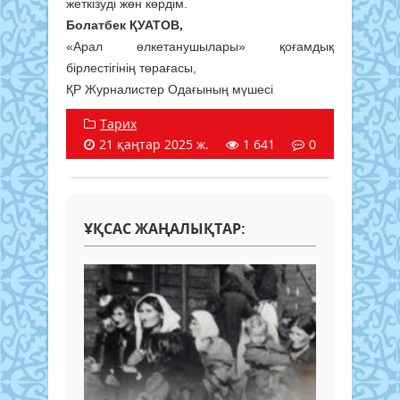
жеткізуді жөн көрдім.
Болатбек ҚУАТОВ,
«Арал өлкетанушылары» қоғамдық
бірлестігінің төрағасы,
ҚР Журналистер Одағының мүшесі
Тарих
21 қаңтар 2025 ж.
1 641
0
ҰҚСАС ЖАҢАЛЫҚТАР: