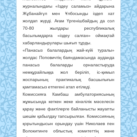
журналындағы «Іздеу саламыз» айдарына
Жұбанайгүл мен Ұлбосынды іздеп хат
жолдап жүрді. Ағам Үргенішбайдың да сол
70-80 жылдары республикалық
басылымдарға «іздеу салған» оймақтай
хабарландырулары шығып тұрды.
«Панасыз балалардың жай-күйі туралы»
жолдас Поповичтің баяндамасында ауданда
панасыз балаларды орналастыруда
немқұрайлыққа жол беріліп, іс-қимыл
жоспарының практикалық басшылығын
қамтамасыз етпегені атап өтіледі.
Комиссияға Камбаш амбулаториясының
жұмысында кеткен жеке кінәлілік мәселесін
қарау және фактілерге байланысты жауапты
шешім қабылдау тапсырылған. Комиссияның
қорытындысын орындау үшін Николаев пен
Волокитинге облыстық комитеттің және