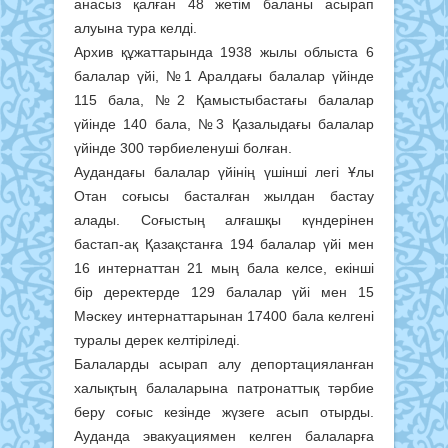
анасыз қалған 48 жетім баланы асырап
алуына тура келді.
Архив құжаттарында 1938 жылы облыста 6
балалар үйі, №1 Аралдағы балалар үйінде
115 бала, №2 Қамыстыбастағы балалар
үйінде 140 бала, №3 Қазалыдағы балалар
үйінде 300 тәрбиеленуші болған.
Аудандағы балалар үйінің үшінші легі Ұлы
Отан соғысы басталған жылдан бастау
алады. Соғыстың алғашқы күндерінен
бастап-ақ Қазақстанға 194 балалар үйі мен
16 интернаттан 21 мың бала келсе, екінші
бір деректерде 129 балалар үйі мен 15
Мәскеу интернаттарынан 17400 бала келгені
туралы дерек келтіріледі.
Балаларды асырап алу депортацияланған
халықтың балаларына патронаттық тәрбие
беру соғыс кезінде жүзеге асып отырды.
Ауданда эвакуациямен келген балаларға