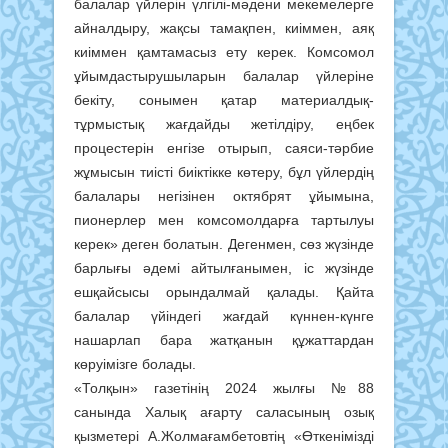
балалар үйлерін үлгілі-мәдени мекемелерге
айналдыру, жақсы тамақпен, киіммен, аяқ
киіммен қамтамасыз ету керек. Комсомол
ұйымдастырушыларын балалар үйлеріне
бекіту, сонымен қатар материалдық-
тұрмыстық жағдайды жетілдіру, еңбек
процестерін енгізе отырып, саяси-тәрбие
жұмысын тиісті биіктікке көтеру, бұл үйлердің
балалары негізінен октябрят ұйымына,
пионерлер мен комсомолдарға тартылуы
керек» деген болатын. Дегенмен, сөз жүзінде
барлығы әдемі айтылғанымен, іс жүзінде
ешқайсысы орындалмай қалады. Қайта
балалар үйіндегі жағдай күннен-күнге
нашарлап бара жатқанын құжаттардан
көруімізге болады.
«Толқын» газетінің 2024 жылғы №88
санында Халық ағарту саласының озық
қызметері А.Жолмағамбетовтің «Өткенімізді