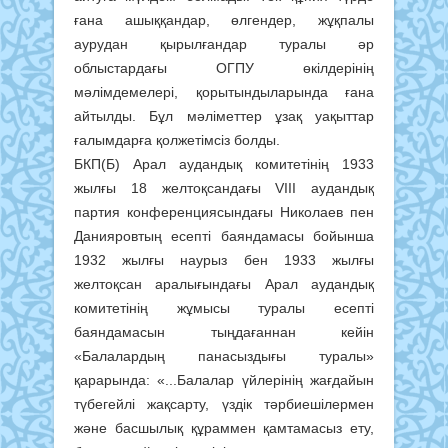
ғана ашыққандар, өлгендер, жұқпалы
аурудан қырылғандар туралы әр
облыстардағы ОГПУ өкілдерінің
мәлімдемелері, қорытындыларында ғана
айтылды. Бұл мәліметтер ұзақ уақыттар
ғалымдарға қолжетімсіз болды.
БКП(Б) Арал аудандық комитетінің 1933
жылғы 18 желтоқсандағы VІІІ аудандық
партия конференциясындағы Николаев пен
Данияровтың есепті баяндамасы бойынша
1932 жылғы наурыз бен 1933 жылғы
желтоқсан аралығындағы Арал аудандық
комитетінің жұмысы туралы есепті
баяндамасын тыңдағаннан кейін
«Балалардың панасыздығы туралы»
қарарында: «...Балалар үйлерінің жағдайын
түбегейлі жақсарту, үздік тәрбиешілермен
және басшылық құраммен қамтамасыз ету,