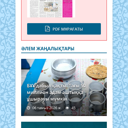
PDF МҰРАҒАТЫ
ӘЛЕМ ЖАҢАЛЫҚТАРЫ
БҰҰ дабыл қақты: Тағы 50
миллион адам аштыққа
ұшырауы мүмкін
06 тамыз 2026 ж.
45