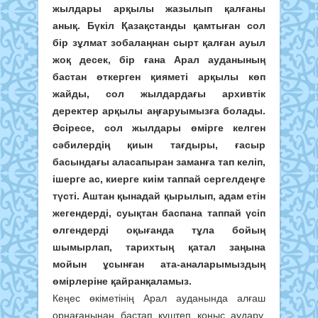
жылдары арқылы жазылып қалғаны
анық. Бүкіл Қазақстанды қамтыған сол
бір зұлмат зобалаңнан сырт қалған ауыл
жоқ десек, бір ғана Арал ауданының
бастан өткерген қияметі арқылы көп
жайды, сол жылдардағы архивтік
деректер арқылы аңғаруымызға болады.
Әсіресе, сол жылдары өмірге келген
сәбилердің қиын тағдыры, ғасыр
басындағы аласапыран заманға тап келіп,
ішерге ас, киерге киім таппай сергелдеңге
түсті. Аштан қынадай қырылып, адам етін
жегендерді, суықтан баспана таппай үсіп
өлгендерді оқығанда тұла бойың
шымырлап, тарихтың қатал заңына
мойын ұсынған ата-аналарымыздың
өмірлеріне қайран
қаламыз.
Кеңес өкіметінің Арал ауданында алғаш
орнағанынан бастап күштеп қоныс аудару,