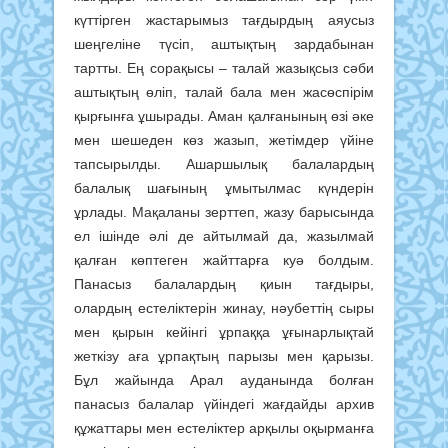
күттірген жастарымыз тағдырдың аяусыз
шеңгеліне түсіп, аштықтың зардабынан
тартты. Ең сорақысы – талай жазықсыз сәби
аштықтың өліп, талай бала мен жасөспірім
қырғынға ұшырады. Аман қалғанының өзі әке
мен шешеден көз жазып, жетімдер үйіне
тапсырылды. Ашаршылық балалардың
балалық шағының ұмытылмас күндерін
ұрлады. Мақаланы зерттеп, жазу барысында
ел ішінде әлі де айтылмай да, жазылмай
қалған көптеген жайттарға куә болдым.
Панасыз балалардың қиын тағдыры,
олардың естеліктерін жинау, нәубеттің сыры
мен қырын кейінгі ұрпаққа ұғынарлықтай
жеткізу аға ұрпақтың парызы мен қарызы.
Бұл жайында Арал ауданында болған
панасыз балалар үйіндегі жағдайды архив
құжаттары мен естеліктер арқылы оқырманға