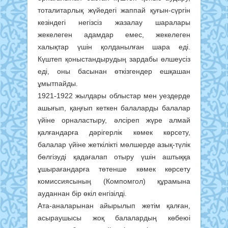
тоталитарлық жүйедегі жаппай қуғын-сүргін
кезіндегі негізсіз жазалау шаралары
жекелеген адамдар емес, жекелеген
халықтар үшін қолданылған шара еді.
Күштеп қоныстандырудың зардабы өлшеусіз
еді, оны басынан өткізгендер ешқашан
ұмытпайды.
1921-1922 жылдары облыстар мен уездерде
ашығып, қаңғып кеткен балаларды балалар
үйіне орналастыру, әлсіреп жүре алмай
қалғандарға дәрігерлік көмек көрсету,
балалар үйіне жеткілікті мөлшерде азық-түлік
бөлгізуді қадағалап отыру үшін аштыққа
ұшырағандарға төтенше көмек көрсету
комиссиясының (Компомгол) құрамына
ауданнан бір өкіл енгізілді.
Ата-аналарынан айырылып жетім қалған,
асыраушысы жоқ балалардың көбеюі