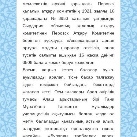
мемлекеттік архиві қорындағы Перовск
қалалық атқару комитетінің 1921 жылғы 16
қарашадағы №3953 хатының үзіндісінде
Сырдария облыстық қалалық атқару
комитетінен Перовск Атқару Комитетіне
берілген нұсқауда: «Ашыққандарға арнап
əртүрлі мəдени шаралар өткізіліп, онан
түсетін салықты ашыққан 16 жасқа дейінгі
3508 балаға көмек беру» көзделген.
Босып, қаңғып кеткен балалар ауыл-
ауылдарды аралап, тіске басар талғажау
іздеп теміржол бойындағы бекеттерді
жағалап кетті. Осы жылдары Арал өңірінің
тумасы Алаш арыстарының бірі Ғани
Мұратбаев Ташкентте мұғалімдер
учелищеcінің оқытушысы болған кезде ол
жетім балаларды қанатының астына алып,
олардың интернатқа орналасуына ықпал
жасайды. «Бұларды тәрбиелеу керек,