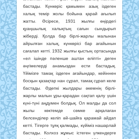
бастады. Күнкөріс қамымен азық іздеген
халық темір жолы бойына қарай ағылып
жатты. Әсіресе, 1931 жылғы өңірдегі
қуаңшылық халықтың сағын сындырып
жіберді. Қолда бар бірлі-жарлы малынан
айрылған халық, күнкөрісі бар ағайынын
сағалап кетті. 1932 жылғы қыстың ортасында
«ел ішінде пәленше аштан өліпті» деген
әңгімелерді анамыздан ести бастадық.
Үйімізге тамақ іздеген ағайындар, кейіннен
босқын қазақтар нан сұрап, тамақ сұрап келе
бастады. Әдепкі жылдары әкемнің бірлі-
жарлы малын ұры-қарадан сақтап қалу үшін
күні-түні аңдумен болдық. Ол малды да сол
жылы көктемде сөмке арқалаған
белсенділер келіп әй-шайға қарамай айдап
кетті. Тігерге тұяқ қалмады, күйіміз нашарлай
бастады. Колхоз жұмыс істеген үлкендерге