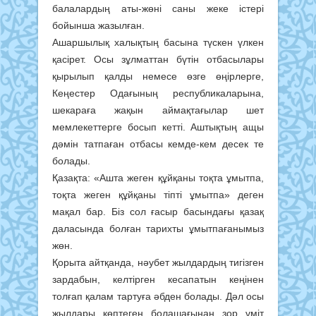
балалардың аты-жөні саны жеке істері
бойынша жазылған.
Ашаршылық халықтың басына түскен үлкен
қасірет. Осы зұлматтан бүтін отбасылары
қырылып қалды немесе өзге өңірлерге,
Кеңестер Одағының республикаларына,
шекараға жақын аймақтағылар шет
мемлекеттерге босып кетті. Аштықтың ащы
дәмін татпаған отбасы кемде-кем десек те
болады.
Қазақта: «Ашта жеген құйқаны тоқта ұмытпа,
тоқта жеген құйқаны тіпті ұмытпа» деген
мақал бар. Біз сол ғасыр басындағы қазақ
даласында болған тарихты ұмытпағанымыз
жөн.
Қорыта айтқанда, нәубет жылдардың тигізген
зардабын, келтірген кесапатын кеңінен
толғап қалам тартуға әбден болады. Дәл осы
жылдары көптеген болашағынан зор үміт