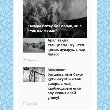
"Асыра сілтеу болмасын, аша
тұяқ қалмасын"
Арал теңізі
станциясы - күштеп
қоныс аударушылар
лагері
Тарих
Мемлекет
басшысының Саяси
қуғын-сүргін және
ашаршылық
құрбандарын еске
алу күніне орай
үндеуі
Қоғам