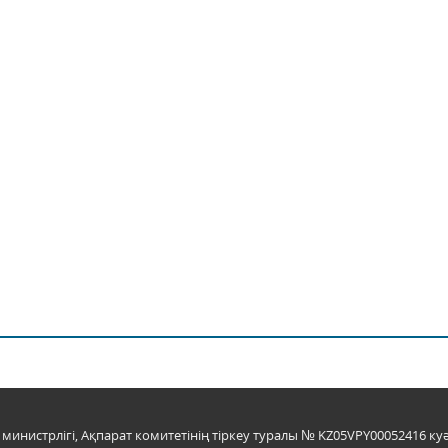
инистрлігі, Ақпарат комитетінің тіркеу туралы № KZ05VPY00052416 куә