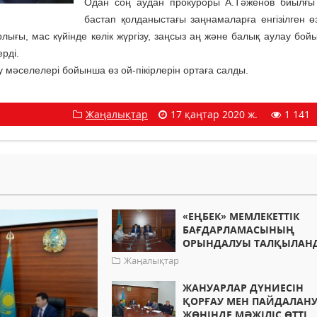
Одан соң аудан прокуроры А.Тәженов биылғы
бастап қолданыстағы заңнамаларға енгізілген өз
рлығы, мас күйінде көлік жүргізу, заңсыз аң және балық аулау бой
рді.
әселелері бойынша өз ой-пікірлерін ортаға салды.
Жаңалықтар
17 қаңтар 2020 ж.
1 141
«ЕҢБЕК» МЕМЛЕКЕТТІК
БАҒДАРЛАМАСЫНЫҢ
ОРЫНДАЛУЫ ТАЛҚЫЛАН
Жаңалықтар
ЖАНУАРЛАР ДҮНИЕСІН
ҚОРҒАУ МЕН ПАЙДАЛАН
ЖӨНІНДЕ МӘЖІЛІС ӨТТІ