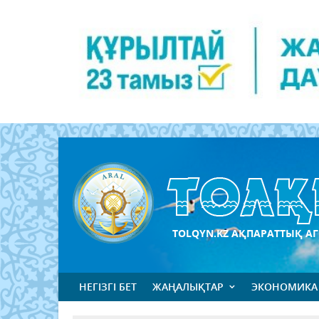
TOLQYN.KZ АҚПАРАТТЫҚ АГ
НЕГІЗГІ БЕТ
ЖАҢАЛЫҚТАР
ЭКОНОМИКА