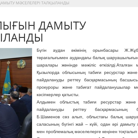
АМЫТУ МӘСЕЛЕЛЕРІ ТАЛҚЫЛАНДЫ
ЛЫҒЫН ДАМЫТУ
ҚЫЛАНДЫ
Бүгін аудан әкімінің орынбасары Ж.Жұб
төрағалығымен аудандағы балық шаруашылығы
шаралары жөнінде мәжіліс өткізілді.Аталған м
Қызылорда облысының табиғи ресурстар және
пайдалануды реттеу басқармасының басшысы
прокуроры және табиғат пайдаланушылар м
кәсіпкерлер қатысты.
Алдымен облыстық табиғи реcурстар және 
пайдалануды реттеу басқармасының б
Б.Шаменов сөз алып, облыстағы балық шару
саласының бүгінгі жай – күйі, одан әрі дамыту
мен проблемалық мәселелерге кеңінен тоқталып ө