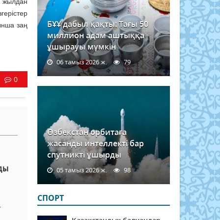
 жылдан
герістер
БҰҰ дабыл қақты: Тағы 50
ынша заң
миллион адам аштыққа
ұшырауы мүмкін
06 тамыз 2026 ж.
79
0
Өзбекстан орбитаға
жасанды интеллекті бар
спутникті ұшырды
ДЫ
05 тамыз 2026 ж.
98
СПОРТ
У