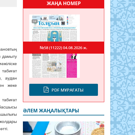
ЖАҢА НОМЕР
№58 (11222)
04.08.2026 ж.
ановтың
н дамыту
әжіліске
 табиғат
, аудан
ен жеке
PDF МҰРАҒАТЫ
табиғат
асшысы
ӘЛЕМ ЖАҢАЛЫҚТАРЫ
ашылығы
 жолдары
тті.