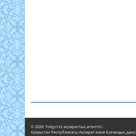
© 2026. Tolqyn.kz ақпараттық агенттігі.
Қазақстан Республикасы Ақпарат және Қоғамдық даму м