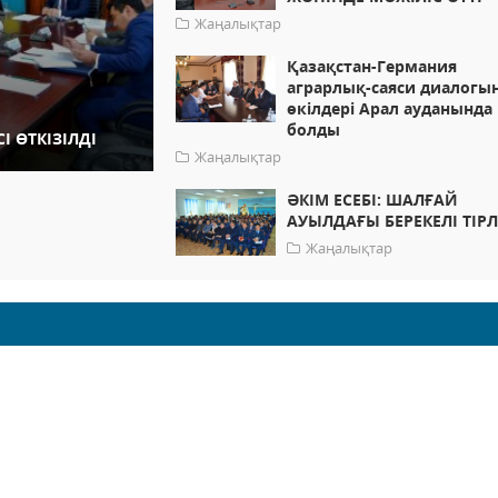
Жаңалықтар
Қазақстан-Германия
аграрлық-саяси диалогы
өкілдері Арал ауданында
болды
І ӨТКІЗІЛДІ
Жаңалықтар
ӘКІМ ЕСЕБІ: ШАЛҒАЙ
АУЫЛДАҒЫ БЕРЕКЕЛІ ТІРЛ
Жаңалықтар