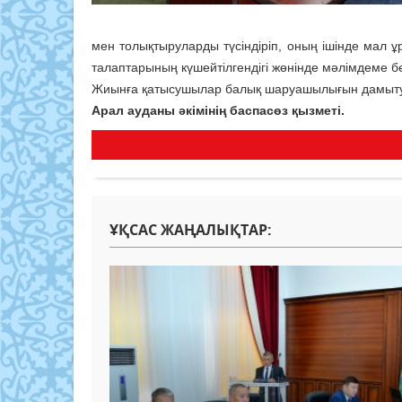
мен толықтыруларды түсіндіріп, оның ішінде мал ұ
талаптарының күшейтілгендігі жөнінде мәлімдеме бе
Жиынға қатысушылар балық шаруашылығын дамыту м
Арал ауданы әкімінің баспасөз қызметі.
ҰҚСАС ЖАҢАЛЫҚТАР: