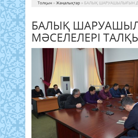
Толқын
»
Жаңалықтар
» БАЛЫҚ ШАРУАШЫЛЫҒЫН Д
БАЛЫҚ ШАРУАШЫ
МӘСЕЛЕЛЕРІ ТАЛ