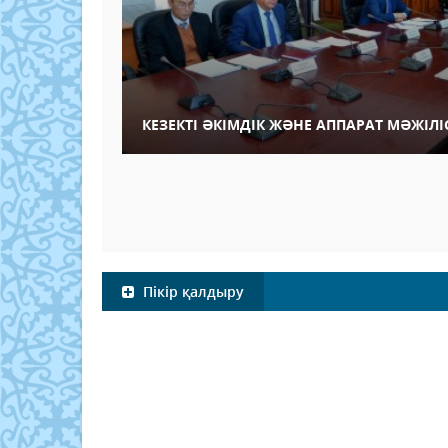
КЕЗЕКТІ ӘКІМДІК ЖӘНЕ АППАРАТ МӘЖІЛІС
Пікір қалдыру