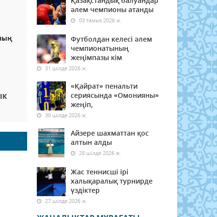
Қазақстандық балуандар
әлем чемпионы атанды
03 тамыз 2026 ж.
ның
Футболдан келесі әлем
чемпионатының
жеңімпазы кім
31 шілде 2026 ж.
«Қайрат» пенальти
сериясында «Омонияны»
ІК
жеңіп,
30 шілде 2026 ж.
Айзере шахматтан қос
алтын алды
28 шілде 2026 ж.
Жас теннисші ірі
халықаралық турнирде
үздіктер
27 шілде 2026 ж.