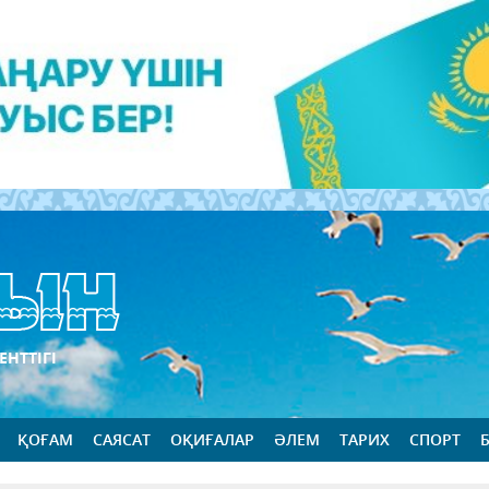
ЕНТТІГІ
ҚОҒАМ
САЯСАТ
ОҚИҒАЛАР
ӘЛЕМ
ТАРИХ
СПОРТ