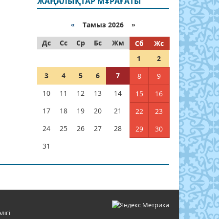
ЖАҢАЛЫҚТАР МҰРАҒАТЫ
«
Тамыз 2026 »
Дс
Сс
Ср
Бс
Жм
Сб
Жс
1
2
3
4
5
6
7
8
9
10
11
12
13
14
15
16
17
18
19
20
21
22
23
24
25
26
27
28
29
30
31
лігі