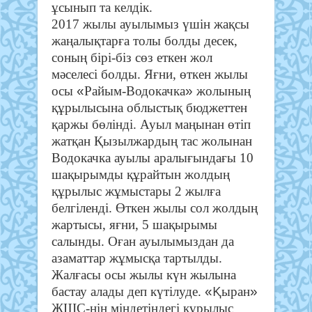
ұсынып та келдік.
2017
жылы ауылымыз үшін жақсы
жаңалықтарға толы болды десек,
соның бірі-біз сөз еткен жол
мәселесі болды. Яғни, өткен жылы
«
»
осы
Райым-Водокачка
жолының
құрылысына облыстық бюджеттен
қаржы бөлінді. Ауыл маңынан өтіп
жатқан Қызылжардың тас жолынан
Водокачка ауылы аралығындағы 10
шақырымды құрайтын жолдың
құрылыс жұмыстары 2 жылға
белгіленді. Өткен жылы сол жолдың
жартысы, яғни, 5 шақырымы
салынды. Оған ауылымыздан да
азаматтар жұмысқа тартылды.
Жалғасы осы жылы күн жылына
«Қ
»
бастау алады деп күтілуде.
ыран
ЖШС-нің міндетіндегі құрылыс