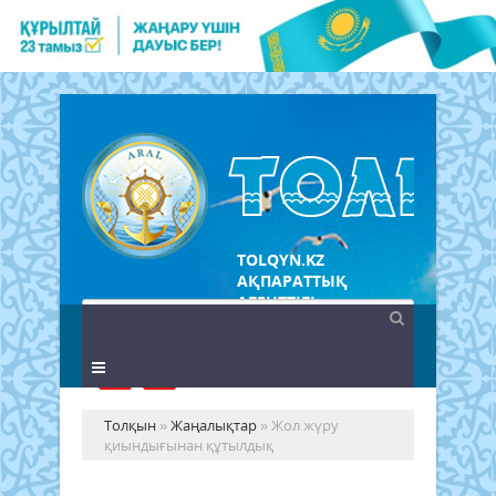
TOLQYN.KZ
АҚПАРАТТЫҚ
АГЕНТТІГІ
Толқын
»
Жаңалықтар
» Жол жүру
қиындығынан құтылдық