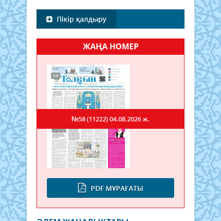
Пікір қалдыру
ЖАҢА НОМЕР
№58 (11222)
04.08.2026 ж.
PDF МҰРАҒАТЫ