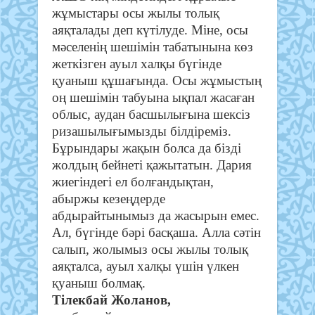
жұмыстары осы жылы толық
аяқталады деп күтілуде. Міне, осы
мәселенің шешімін табатынына көз
жеткізген ауыл халқы бүгінде
қуаныш құшағында. Осы жұмыстың
оң шешімін табуына ықпал жасаған
облыс, аудан басшылығына шексіз
ризашылығымызды білдіреміз.
Бұрындары жақын болса да бізді
жолдың бейнеті қажытатын. Дария
жиегіндегі ел болғандықтан,
абыржы кезеңдерде
абдырайтынымыз да жасырын емес.
Ал, бүгінде бәрі басқаша. Алла сәтін
салып, жолымыз осы жылы толық
аяқталса, ауыл халқы үшін үлкен
қуаныш болмақ.
Тілекбай Жоланов,