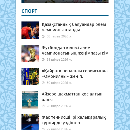
СПОРТ
Қазақстандық балуандар әлем
чемпионы атанды
03 тамыз 2026 ж.
Футболдан келесі әлем
чемпионатының жеңімпазы кім
31 шілде 2026 ж.
«Қайрат» пенальти сериясында
«Омонияны» жеңіп,
30 шілде 2026 ж.
Айзере шахматтан қос алтын
алды
28 шілде 2026 ж.
Жас теннисші ірі халықаралық
турнирде үздіктер
27 шілде 2026 ж.