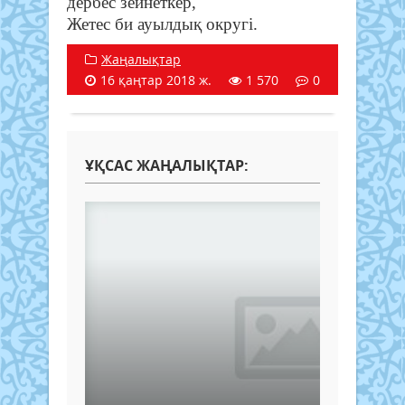
дербес зейнеткер,
Жетес би ауылдық округі.
Жаңалықтар
16 қаңтар 2018 ж.
1 570
0
ҰҚСАС ЖАҢАЛЫҚТАР: