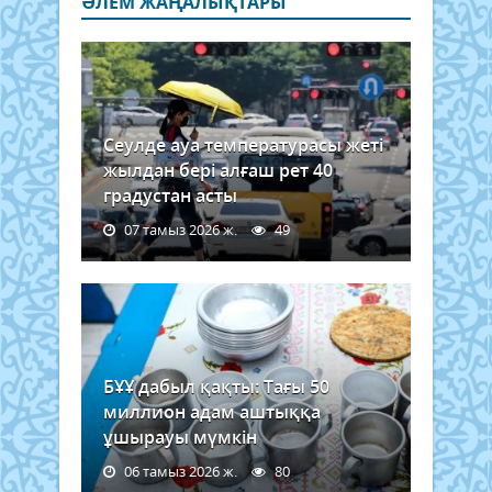
ӘЛЕМ ЖАҢАЛЫҚТАРЫ
Сеулде ауа температурасы жеті
жылдан бері алғаш рет 40
градустан асты
07 тамыз 2026 ж.
49
БҰҰ дабыл қақты: Тағы 50
миллион адам аштыққа
ұшырауы мүмкін
06 тамыз 2026 ж.
80