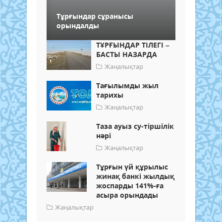
Тұрғындар сұранысы
орындалды
ТҰРҒЫНДАР ТІЛЕГІ –
БАСТЫ НАЗАРДА
Жаңалықтар
Тағылымды жыл
тарихы
Жаңалықтар
Таза ауыз су-тіршілік
нәрі
Жаңалықтар
Тұрғын үй құрылыс
жинақ банкі жылдық
жоспарды 141%-ға
асыра орындады
Жаңалықтар