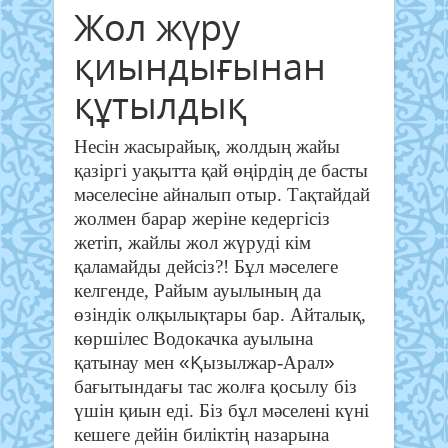
Жол жүру
қиындығынан
құтылдық
Несін жасырайық, жолдың жайы
қазіргі уақытта қай өңірдің де басты
мәселесіне айналып отыр. Тақтайдай
жолмен барар жеріне кедергісіз
жетіп, жайлы жол жүруді кім
қаламайды дейсіз?! Бұл мәселеге
келгенде, Райым ауылының да
өзіндік олқылықтары бар. Айталық,
көршілес Водокачка ауылына
«Қ
»
қатынау мен
ызылжар-Арал
бағытындағы тас жолға қосылу біз
үшін қиын еді. Біз бұл мәселені күні
кешеге дейін биліктің назарына