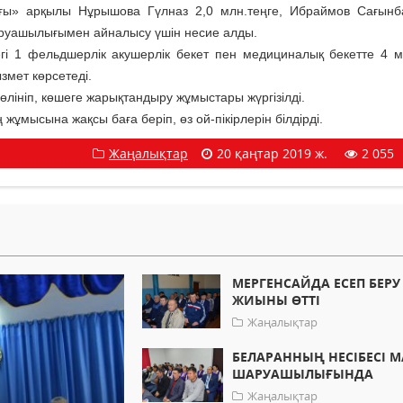
ығы» арқылы Нұрышова Гүлназ 2,0 млн.теңге, Ибраймов Сағынб
аруашылығымен айналысу үшін несие алды.
егі 1 фельдшерлік акушерлік бекет пен медициналық бекетте 4 
змет көрсетеді.
өлініп, көшеге жарықтандыру жұмыстары жүргізілді.
жұмысына жақсы баға беріп, өз ой-пікірлерін білдірді.
Жаңалықтар
20 қаңтар 2019 ж.
2 055
МЕРГЕНСАЙДА ЕСЕП БЕРУ
ЖИЫНЫ ӨТТІ
Жаңалықтар
БЕЛАРАННЫҢ НЕСІБЕСІ 
ШАРУАШЫЛЫҒЫНДА
Жаңалықтар