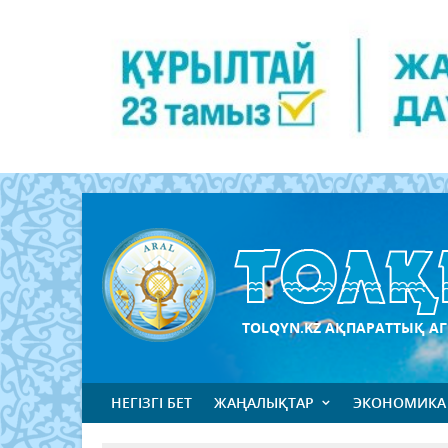
TOLQYN.KZ АҚПАРАТТЫҚ АГ
НЕГІЗГІ БЕТ
ЖАҢАЛЫҚТАР
ЭКОНОМИКА