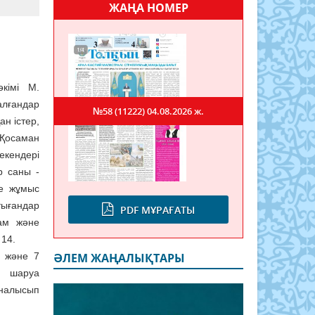
ЖАҢА НОМЕР
кімі М.
лғандар
№58 (11222)
04.08.2026 ж.
н істер,
.Қосаман
кендері
р саны -
де жұмыс
ығандар
PDF МҰРАҒАТЫ
дам және
 14.
ы және 7
ӘЛЕМ ЖАҢАЛЫҚТАРЫ
н шаруа
йналысып