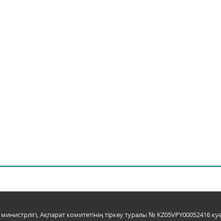
инистрлігі, Ақпарат комитетінің тіркеу туралы № KZ05VPY00052416 куә