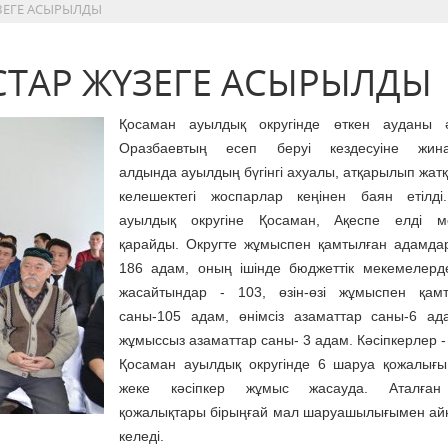
ЗЕГЕ АСЫРЫЛДЫ
ТАР ЖҮЗЕГЕ АСЫРЫЛДЫ
Қосаман ауылдық округінде өткен ауданы ә
Оразбаевтың есеп беруі кездесуіне жина
алдында ауылдың бүгінгі ахуалы, атқарылып жатқа
келешектегі жоспарлар кеңінен баян етілді
ауылдық округіне Қосаман, Ақеспе елді ме
қарайды. Округте жұмыспен қамтылған адамда
186 адам, оның ішінде бюджеттік мекемелер
жасайтындар - 103, өзін-өзі жұмыспен қамт
саны-105 адам, өнімсіз азаматтар саны-6 а
жұмыссыз азаматтар саны- 3 адам. Кәсіпкерлер -
Қосаман ауылдық округінде 6 шаруа қожалығ
жеке кәсіпкер жұмыс жасауда. Аталға
қожалықтары бірыңғай мал шаруашылығымен а
келеді.