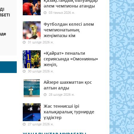
Қазақстандық балуандар
әлем чемпионы атанды
ДІ
03 тамыз 2026 ж.
БЕТІ
Футболдан келесі әлем
чемпионатының
нде
жеңімпазы кім
31 шілде 2026 ж.
«Қайрат» пенальти
сериясында «Омонияны»
жеңіп,
30 шілде 2026 ж.
Айзере шахматтан қос
алтын алды
28 шілде 2026 ж.
Жас теннисші ірі
халықаралық турнирде
үздіктер
27 шілде 2026 ж.