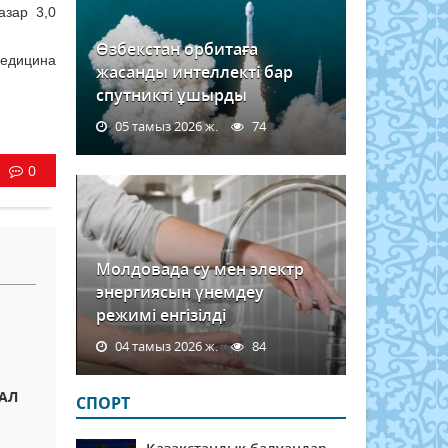
азар 3,0
Өзбекстан орбитаға
медицина
жасанды интеллекті бар
спутникті ұшырды
05 тамыз 2026 ж.
74
0
Молдовада су мен электр
энергиясын үнемдеу
режимі енгізілді
04 тамыз 2026 ж.
84
МАЛ
СПОРТ