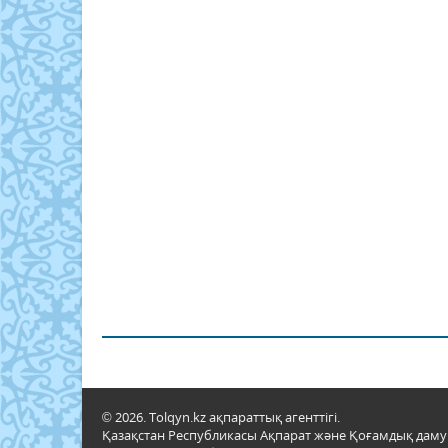
© 2026. Tolqyn.kz ақпараттық агенттігі.
Қазақстан Республикасы Ақпарат және Қоғамдық даму м