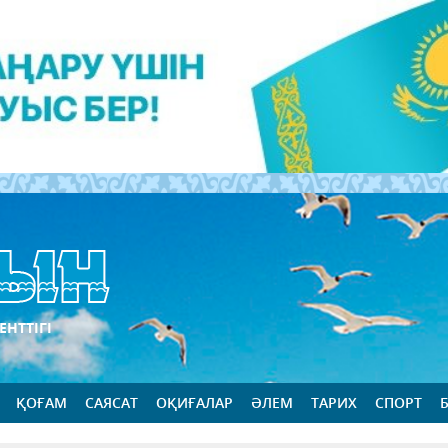
ЕНТТІГІ
ҚОҒАМ
САЯСАТ
ОҚИҒАЛАР
ӘЛЕМ
ТАРИХ
СПОРТ