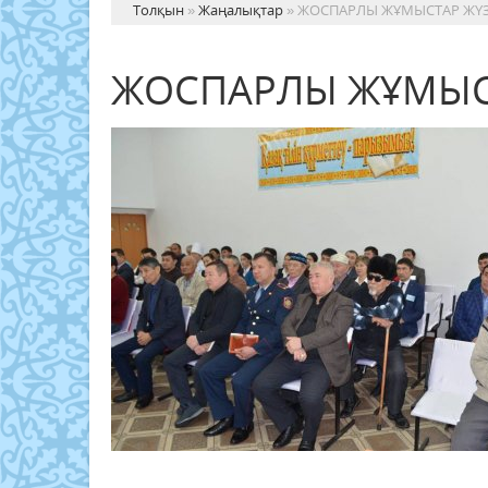
Толқын
»
Жаңалықтар
» ЖОСПАРЛЫ ЖҰМЫСТАР ЖҮ
ЖОСПАРЛЫ ЖҰМЫС