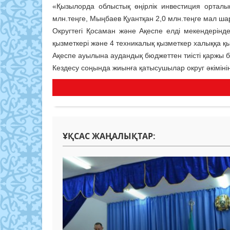
«Қызылорда облыстық өңірлік инвестиция ортал
млн.теңге, Мыңбаев Қуантқан 2,0 млн.теңге мал ш
Округтегі Қосаман және Ақеспе елді мекендерінд
қызметкері және 4 техникалық қызметкер халыққа қы
Ақеспе ауылына аудандық бюджеттен тиісті қаржы б
Кездесу соңында жиынға қатысушылар округ әкімінің 
ҰҚСАС ЖАҢАЛЫҚТАР: