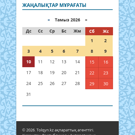
ЖАҢАЛЫҚТАР МҰРАҒАТЫ
«
Тамыз 2026 »
Дс
Сс
Ср
Бс
Жм
Сб
Жс
1
2
3
4
5
6
7
8
9
10
11
12
13
14
15
16
17
18
19
20
21
22
23
24
25
26
27
28
29
30
31
© 2026. Tolqyn.kz ақпараттық агенттігі.