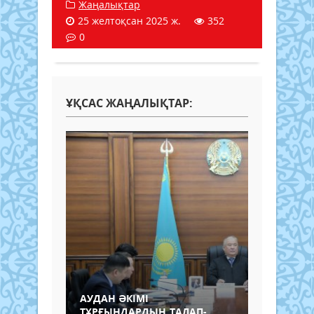
Жаңалықтар
25 желтоқсан 2025 ж.
352
0
ҰҚСАС ЖАҢАЛЫҚТАР:
АУДАН ӘКІМІ
ТҰРҒЫНДАРДЫҢ ТАЛАП-