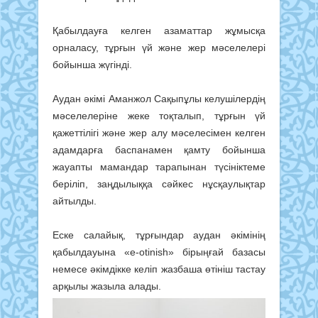
Қабылдауға келген азаматтар жұмысқа
орналасу, тұрғын үй және жер мәселелері
бойынша жүгінді.
Аудан әкімі Аманжол Сақыпұлы келушілердің
мәселелеріне жеке тоқталып, тұрғын үй
қажеттілігі және жер алу мәселесімен келген
адамдарға баспанамен қамту бойынша
жауапты мамандар тарапынан түсініктеме
беріліп, заңдылыққа сәйкес нұсқаулықтар
айтылды.
Еске салайық, тұрғындар аудан әкімінің
қабылдауына «е-otinish» бірыңғай базасы
немесе әкімдікке келіп жазбаша өтініш тастау
арқылы жазыла алады.