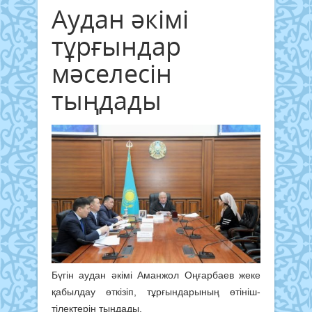
Аудан әкімі
тұрғындар
мәселесін
тыңдады
Бүгін аудан әкімі Аманжол Оңғарбаев жеке
қабылдау өткізіп, тұрғындарының өтініш-
тілектерін тыңдады.