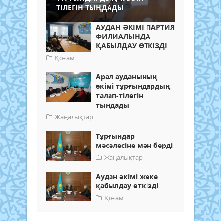
ТІЛЕГІН ТЫҢДАДЫ
АУДАН ӘКІМІ ПАРТИЯ
ФИЛИАЛЫНДА
ҚАБЫЛДАУ ӨТКІЗДІ
Қоғам
Арал ауданының
әкімі тұрғындардың
талап-тілегін
тыңдады
Жаңалықтар
Тұрғындар
мәселесіне мән берді
Жаңалықтар
Аудан әкімі жеке
қабылдау өткізді
Қоғам