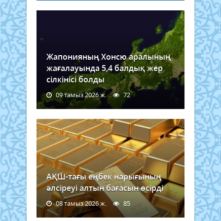
Жапонияның Хонсю аралының
жағалауында 5,4 балдық жер
сілкінісі болды
09 тамыз 2026 ж.
72
АҚШ-тағы еңбек нарығының
әлсіреуі алтын бағасын өсірді
08 тамыз 2026 ж.
85