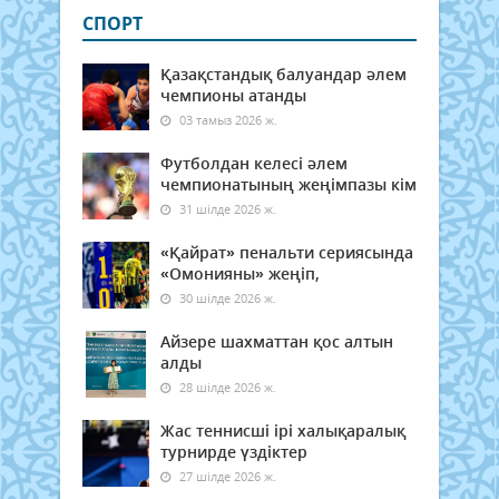
СПОРТ
Қазақстандық балуандар әлем
чемпионы атанды
03 тамыз 2026 ж.
Футболдан келесі әлем
чемпионатының жеңімпазы кім
31 шілде 2026 ж.
«Қайрат» пенальти сериясында
«Омонияны» жеңіп,
30 шілде 2026 ж.
Айзере шахматтан қос алтын
алды
28 шілде 2026 ж.
Жас теннисші ірі халықаралық
турнирде үздіктер
27 шілде 2026 ж.