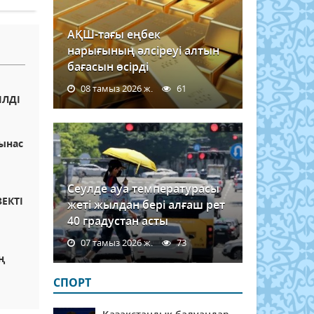
АҚШ-тағы еңбек
нарығының әлсіреуі алтын
бағасын өсірді
08 тамыз 2026 ж.
61
ІЛДІ
ынас
Сеулде ауа температурасы
ЕКТІ
жеті жылдан бері алғаш рет
40 градустан асты
07 тамыз 2026 ж.
73
ң
СПОРТ