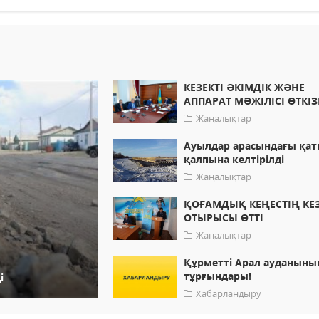
КЕЗЕКТІ ӘКІМДІК ЖӘНЕ
АППАРАТ МӘЖІЛІСІ ӨТКІЗ
Жаңалықтар
Ауылдар арасындағы қат
қалпына келтірілді
Жаңалықтар
ҚОҒАМДЫҚ КЕҢЕСТІҢ КЕЗ
ОТЫРЫСЫ ӨТТІ
Жаңалықтар
Құрметті Арал ауданыны
тұрғындары!
і
Хабарландыру