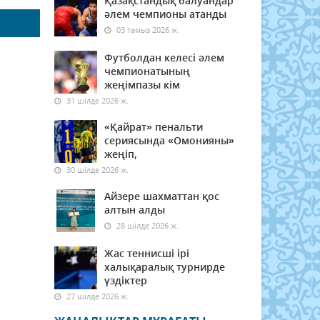
Қазақстандық балуандар
әлем чемпионы атанды
03 тамыз 2026 ж.
Футболдан келесі әлем
чемпионатының
жеңімпазы кім
31 шілде 2026 ж.
«Қайрат» пенальти
сериясында «Омонияны»
жеңіп,
30 шілде 2026 ж.
Айзере шахматтан қос
алтын алды
28 шілде 2026 ж.
Жас теннисші ірі
халықаралық турнирде
үздіктер
27 шілде 2026 ж.