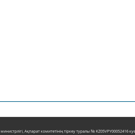
инистрлігі, Ақпарат комитетінің тіркеу туралы № KZ05VPY00052416 куә