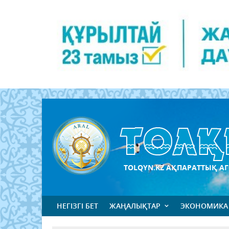
TOLQYN.KZ АҚПАРАТТЫҚ АГ
НЕГІЗГІ БЕТ
ЖАҢАЛЫҚТАР
ЭКОНОМИКА