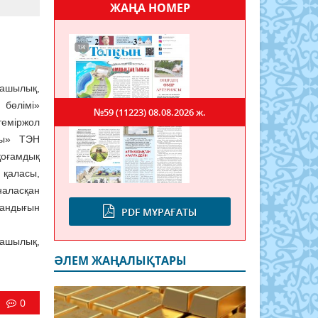
ЖАҢА НОМЕР
ашылық,
 бөлімі»
№59 (11223)
08.08.2026 ж.
еміржол
сы» ТЭН
қоғамдық
 қаласы,
аласқан
ндығын
PDF МҰРАҒАТЫ
уашылық,
ӘЛЕМ ЖАҢАЛЫҚТАРЫ
0