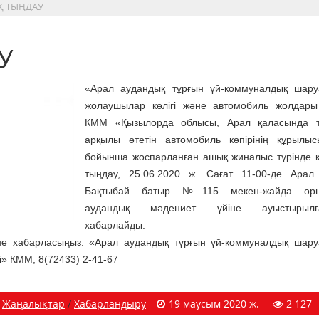
Қ ТЫҢДАУ
У
«Арал аудандық тұрғын үй-коммуналдық шару
жолаушылар көлігі және автомобиль жолдары
КММ «Қызылорда облысы, Арал қаласында т
арқылы өтетін автомобиль көпірінің құрылы
бойынша жоспарланған ашық жиналыс түрінде 
тыңдау, 25.06.2020 ж. Сағат 11-00-де Арал
Бақтыбай батыр №115 мекен-жайда орн
аудандық мәдениет үйіне ауыстырылға
хабарлайды.
не хабарласыңыз: «Арал аудандық тұрғын үй-коммуналдық шар
і» КММ, 8(72433) 2-41-67
Жаңалықтар
/
Хабарландыру
19 маусым 2020 ж.
2 127