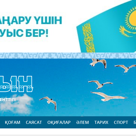
ЕНТТІГІ
ҚОҒАМ
САЯСАТ
ОҚИҒАЛАР
ӘЛЕМ
ТАРИХ
СПОРТ