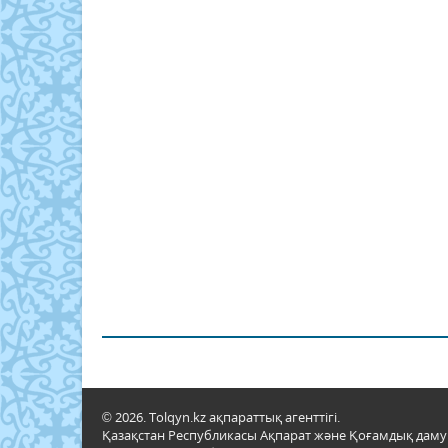
© 2026. Tolqyn.kz ақпараттық агенттігі.
Қазақстан Республикасы Ақпарат және Қоғамдық даму м