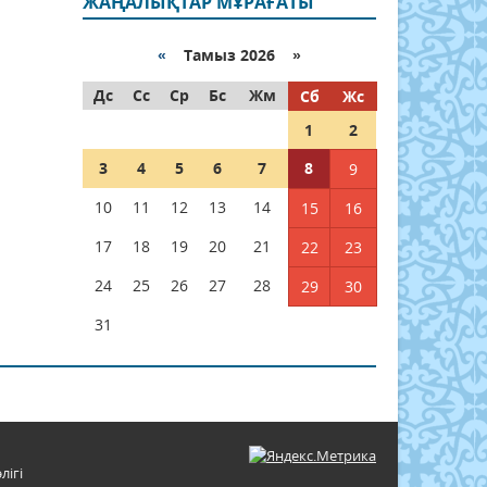
ЖАҢАЛЫҚТАР МҰРАҒАТЫ
«
Тамыз 2026 »
Дс
Сс
Ср
Бс
Жм
Сб
Жс
1
2
3
4
5
6
7
8
9
10
11
12
13
14
15
16
17
18
19
20
21
22
23
24
25
26
27
28
29
30
31
лігі