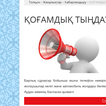
Толқын
»
Жаңалықтар
»
Хабарландыру
» ҚОҒАМДЫ
ҚОҒАМДЫҚ ТЫҢДА
Барлық сұрақтар бойынша мына телефон нөмірі
жолаушылар көлігі және автомобиль жолдары бөлім
Аудан әкімінің баспасөз қызметі.