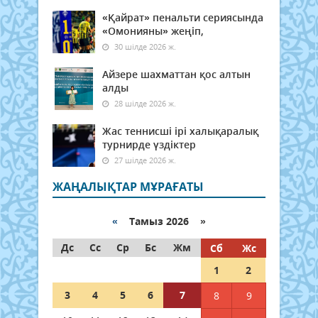
«Қайрат» пенальти сериясында
«Омонияны» жеңіп,
30 шілде 2026 ж.
Айзере шахматтан қос алтын
алды
28 шілде 2026 ж.
Жас теннисші ірі халықаралық
турнирде үздіктер
27 шілде 2026 ж.
ЖАҢАЛЫҚТАР МҰРАҒАТЫ
«
Тамыз 2026 »
Дс
Сс
Ср
Бс
Жм
Сб
Жс
1
2
3
4
5
6
7
8
9