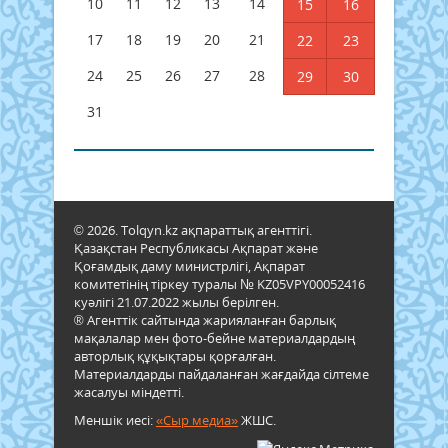
10
11
12
13
14
15
16
17
18
19
20
21
22
23
24
25
26
27
28
29
30
31
© 2026. Tolqyn.kz ақпараттық агенттігі.
Қазақстан Республикасы Ақпарат және
Қоғамдық даму министрлігі, Ақпарат
комитетінің тіркеу туралы № KZ05VPY00052416
куәлігі 21.07.2022 жылы берілген.
® Агенттік сайтында жарияланған барлық
мақалалар мен фото-бейне материалдардың
авторлық құқықтары қорғалған.
Материалдарды пайдаланған жағдайда сілтеме
жасалуы міндетті.
Меншік иесі:
«Сыр медиа»
ЖШС.