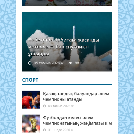
Өзбекстан орбитаға жасанды
интеллекті бар спутникті
ұшырды
05 тамыз 2026 ж.
88
СПОРТ
Қазақстандық балуандар әлем
чемпионы атанды
03 тамыз 2026 ж.
Футболдан келесі әлем
чемпионатының жеңімпазы кім
31 шілде 2026 ж.