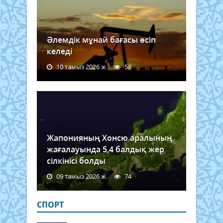
Әлемдік мұнай бағасы өсіп
келеді
10 тамыз 2026 ж.
58
Жапонияның Хонсю аралының
жағалауында 5,4 балдық жер
сілкінісі болды
09 тамыз 2026 ж.
74
СПОРТ