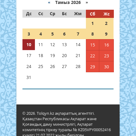
«
Тамыз 2026 »
Дс
Сс
Ср
Бс
Жм
Сб
Жс
1
2
3
4
5
6
7
8
9
10
11
12
13
14
15
16
17
18
19
20
21
22
23
24
25
26
27
28
29
30
31
© 2026. Tolqyn.kz ақпараттық агенттігі.
Қазақстан Республикасы Ақпарат және
Қоғамдық даму министрлігі, Ақпарат
комитетінің тіркеу туралы № KZ05VPY00052416
куәлігі 21.07.2022 жылы берілген.