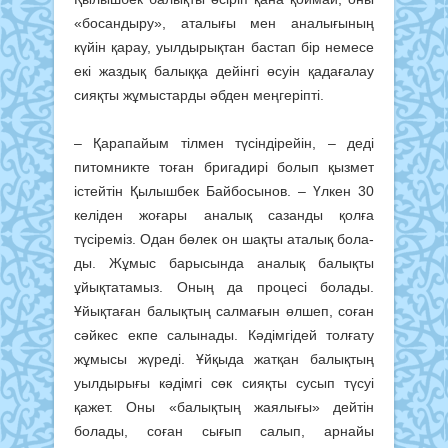
«босандыру», аталығы мен аналығының
күйін қарау, уылдырықтан бастап бір немесе
екі жаздық балыққа дейінгі өсуін қада­ғалау
сияқты жұмыстарды әбден меңгеріпті.
– Қарапайым тілмен түсіндірейін, – деді
питомникте тоған бригадирі болып қызмет
істейтін Қылышбек Байбосынов. – Үлкен 30
келіден жо­ғары аналық сазанды қолға
түсіреміз. Одан бөлек он шақты аталық бола­
ды. Жұмыс барысында аналық ба­лықты
ұйықтатамыз. Оның да про­цесі болады.
Ұйықтаған балықтың салмағын өлшеп, соған
сәйкес екпе салынады. Кәдімгідей толғату
жұмысы жүреді. Ұйқыда жатқан балықтың
уылдырығы кәдімгі сөк сияқты су­сып түсуі
қажет. Оны «балықтың жая­лығы» дейтін
болады, соған сығып салып, арнайы