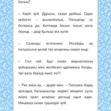
балық?
– Кәріп қой. Дұрысы, сазан дейік­ші. Одан
кейінгісі – жыланбалық. Пәт­шағар су
болмаса да, батпаққа басын тығып жата
береді, – деді Қылыш аға күліп.
– Сазанды естігенмін. Ресейдің ақ
патшасына қалай тірі апарғаны ғажап енді.
– Сол ғой. Бұл сазан жарықтықтың
қабыршағы мен желбезегі құрғамаса болды,
тірі жата береді емес пе?!
– Рас екен-ау, – дедім мен. – Пат­шаға біздің
аралдық балықшылар кәдімгі мөңкені сулы
киізге орап апарған дегенді оқып едім.
Мөңкеңіз сазан тұқымдас қой.