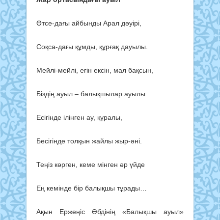
Өтсе-дағы айбынды Арал дәуірі,
Соқса-дағы құмды, құрғақ дауылы.
Мейлі-мейлі, егін ексін, мал бақсын,
Біздің ауыл – балықшылар ауылы.
Есігінде ілінген ау, құралы,
Бесігінде толқын жайлы жыр-әні.
Теңіз көрген, кеме мінген әр үйде
Ең кемінде бір балықшы тұрады…
Ақын Ержеңіс Әбдінің «Балықшы ауыл»