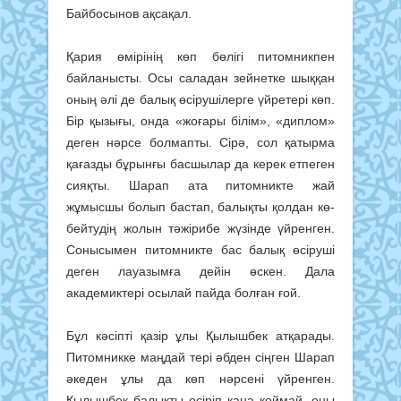
Байбосынов ақсақал.
Қария өмірінің көп бөлігі питом­никпен
байланысты. Осы саладан зейнетке шыққан
оның әлі де ба­лық өсірушілерге үйретері көп.
Бір қызығы, онда «жоғары білім», «дип­лом»
деген нәрсе болмапты. Сірә, сол қатырма
қағазды бұрынғы басшылар да керек етпеген
сияқты. Шарап ата питомникте жай
жұмысшы болып бастап, балықты қолдан кө­
бейтудің жолын тәжірибе жүзінде үйренген.
Сонысымен питомникте бас балық өсіруші
деген лауазымға дейін өскен. Дала
академиктері осылай пайда болған ғой.
Бұл кәсіпті қазір ұлы Қылышбек атқарады.
Питомникке маңдай тері әбден сіңген Шарап
әкеден ұлы да көп нәрсені үйренген.
Қылышбек балықты өсіріп қана қоймай, оны