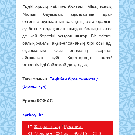
Ендігі ор­ның пейіште болады…Міне, қызық!
Малды бауыздап, адалдайтын, арам
өлгеніне жуымай­тын қазақтың ауға оралып,
су бетіне әлдеқашан шыққан балықты өлсе
де жей беретіні осыдан шығар. Біз есіткен
балық жайлы аңыз-әпса­наның бірі осы еді,
оқырманым. Осы әңгіменің әсерінен
айықпаған күйі Қаратереңге қалай
жеткенімізді бай­қамай да қалдық.
Тағы оқыңыз:
Теңізбен бірге тыныстау
(Бірінші күн)
Ержан ҚОЖАС
syrboyi.kz
Жаңалықтар
/
Руханият
27 ақпан 2021 ж.
715
0