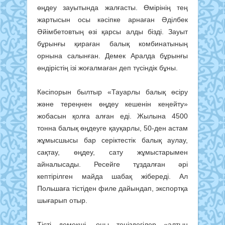
өңдеу зауытында жалғасты. Өмірінің тең
жартысын осы кәсіпке арнаған Әділбек
Әйімбетовтың өзі қарсы алды бізді. Зауыт
бұрынғы қираған балық комбинатының
орнына салынған. Демек Аралда бұрынғы
өн­дірістің ізі жоғалмаған деп түсіндік бұны.
Кәсіпорын былтыр «Тауарлы ба­лық өсіру
және тереңнен өңдеу ке­шенін кеңейту»
жобасын қолға ал­ған еді. Жылына 4500
тонна ба­лық өңдеуге қауқарлы, 50-ден ас­там
жұ­мысшысы бар серіктестік ба­лық аулау,
сақтау, өңдеу, сату жұ­мыстарымен
айналысады. Ресейге тұздалған әрі
кептірілген майда ша­бақ жібереді. Ал
Польшаға тістіден филе дайындап, экспортқа
шығарып отыр.
Тісті демекші, оны теңіздегілер «алтын