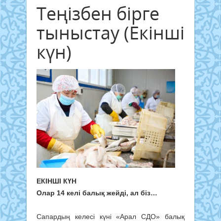
Теңізбен бірге
тыныстау (Екінші
күн)
ЕКІНШІ КҮН
Олар 14 келі балық жейді, ал біз…
Сапардың келесі күні «Арал СДО» балық