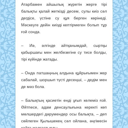
Атарбамен ай­шылық жүретін жерге тірі
балықты қалай жеткізді десем, сулы киіз сәл
дегдісе, үстіне су құя берген көрінеді.
Мәскеуге дейін киізді кептірмеген болып тұр
ғой сонда.
– Иә, әлгінде айтқанымдай, сырт­қы
қабыршағы мен желбезегіне су тисе болды,
тірі күйінде жатады.
– Онда патшаңның алдына құй­рығымен жер
сабалай, шоршып түсті десеңші, – дедім мен
де мәз бола.
– Балықтың қасиетін енді ұғып келеміз ғой.
Әйтпесе, адам ден­саулығына керекті көп
мөлшердегі дә­румендер осы балықта, – деп
сөй­леген Қылышекең сәл ойлана, әңгі­месін
қайта жалғастырды.