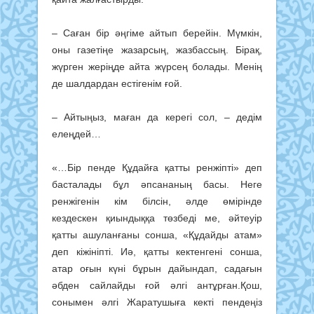
– Саған бір әңгіме айтып берейін. Мүмкін,
оны газетіңе жазарсың, жазбассың. Бірақ,
жүрген жеріңде айта жүрсең болады. Менің
де шалдардан естігенім ғой.
– Айтыңыз, маған да керегі сол, – дедім
елеңдей…
«…Бір пенде Құдайға қатты рен­жіпті» деп
басталады бұл әпсананың басы. Неге
ренжігенін кім білсін, әлде өмі­рінде
кездескен қиындыққа төзбеді ме, әйтеуір
қатты ашуланғаны сонша, «Құдайды атам»
деп кіжініпті. Иә, қатты кектенгені сонша,
атар оғын күні бұрын дайындап, садағын
әбден сайлайды ғой әлгі антұрған.Қош,
сонымен әлгі Жаратушыға кек­ті пендеңіз