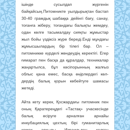
ішінде сусылдап жүр­генін
байқайсың.Питомникте уылдырықтан бастап
30-40 грамдық шабаққа дейінгі бағу, санау,
тоғанға жіберу, тоғандағы ба­лықты жемдеу,
одан көлге тасымалдау сияқты жұмыстар
жыл бойы үздіксіз жүре береді.Енді мұндағы
жұмысшылардың бір тілегі бар. Ол –
питомникке күрделі жөндеудің керектігі. Егер
ғимарат пен басқа да құралдар, техникалар
жаңартылса, бұл кәсіпорынның жал­ғыз
облыс қана емес, басқа өңір­лердегі көл­
дердің балық қорын кө­бейтуге шамасы
жетеді.
Айта кету керек, Қосжардағы пи­томник пен
оның Қаратереңдегі «Тас­тақ» учаскесінде
балық өсіруге ар­налған арнайы
инкубациялық цехтың бірі гуманитарлық
көмек арқылы Из­раильден келген