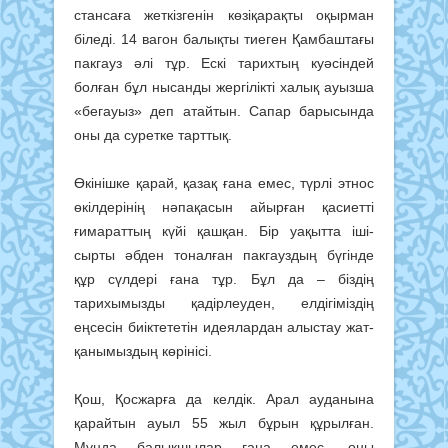
стансаға жеткізгенін көзіқарақ­ты оқырман
біледі. 14 вагон балықты тиеген Қамбаштағы
пакгауз әлі тұр. Ескі тарихтың куәсіндей
болған бұл нысанды жергілікті халық ауызша
«бегауыз» деп атайтын. Сапар бары­сында
оны да суретке тарттық.
Өкі­нішке қарай, қазақ ғана емес, түрлі этнос
өкілдерінің нәпақасын айырған қасиетті
ғимараттың күйі қашқан. Бір уақытта іші-
сырты әбден тоналған пакгауздың бүгінде
құр сүлдері ғана тұр. Бұл да – біздің
тарихымызды қадірлеуден, елдігіміздің
еңсесін биік­тететін идеялардан алыстау жат­
қанымыздың көрінісі.
Қош, Қосжарға да келдік. Арал ауданына
қарайтын ауыл 55 жыл бұрын құрылған.
Мұнда балықшылар ғана емес, оны