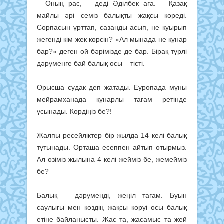
– Оның рас, – деді Әділбек аға. – Қазақ
майлы әрі семіз балықты жақсы көреді.
Сорпасын ұрттап, сазанды асып, не қуырып
жегенді кім жек көр­сін? «Ал мынада не құнар
бар?» деген ой бәрімізде де бар. Бірақ түрлі
дәруменге бай балық осы – тісті.
Орысша судак деп жатады. Еуропада мұны
мейрамханада құнарлы тағам ретінде
ұсынады. Көрдіңіз бе?!
Жалпы ресейліктер бір жылда 14 келі балық
тұтынады. Орташа есеппен айтып отырмыз.
Ал өзіміз жылына 4 келі жейміз бе, жемейміз
бе?
Балық – дәруменді, жеңіл тағам. Буын
саулығы мен көздің жақсы көруі осы балық
етіне байланысты. Жас та, жасамыс та жей