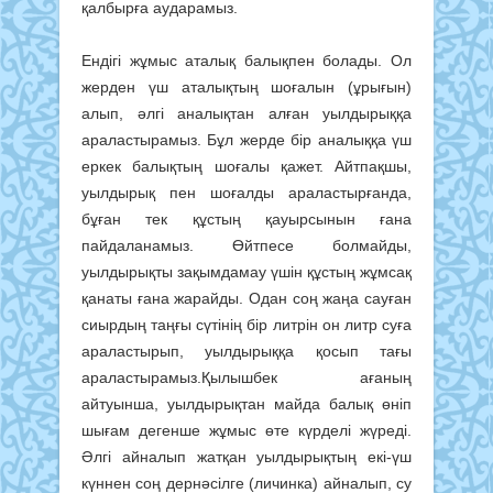
қалбырға аударамыз.
Ендігі жұмыс аталық балықпен болады. Ол
жерден үш аталықтың шо­ғалын (ұрығын)
алып, әлгі аналықтан алған уылдырыққа
араластырамыз. Бұл жерде бір аналыққа үш
еркек балықтың шоғалы қажет. Айт­пақ­шы,
уылдырық пен шоғалды ара­лас­тырғанда,
бұған тек құстың қауыр­сынын ғана
пайдаланамыз. Өйтпесе болмайды,
уылдырықты зақымдамау үшін құстың жұмсақ
қанаты ғана жа­райды. Одан соң жаңа сауған
сиыр­дың таңғы сүтінің бір литрін он литр суға
араластырып, уылдырыққа қосып тағы
араластырамыз.Қылышбек ағаның
айтуынша, уыл­дырықтан майда балық өніп
шығам дегенше жұмыс өте күрделі жүреді.
Әлгі айналып жатқан уылдырықтың екі-үш
күннен соң дернәсілге (ли­чин­ка) айналып, су