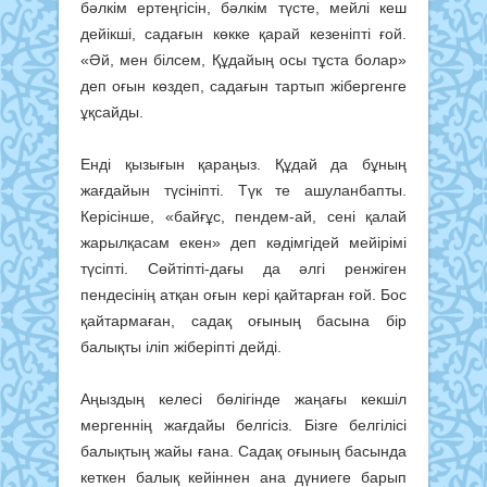
бәлкім ертеңгісін, бәл­кім түсте, мейлі кеш
дейікші, садағын көкке қарай кезеніпті ғой.
«Әй, мен білсем, Құдайың осы тұста болар»
деп оғын көздеп, садағын тартып жі­бергенге
ұқсайды.
Енді қызығын қараңыз. Құдай да бұның
жағдайын түсініпті. Түк те ашу­ланбапты.
Керісінше, «байғұс, пен­дем-ай, сені қалай
жарылқасам екен» деп кәдімгідей мейірімі
түсіпті. Сөй­тіпті-дағы да әлгі ренжіген
пендесінің атқан оғын кері қайтарған ғой. Бос
қайтармаған, садақ оғының басына бір
балықты іліп жіберіпті дейді.
Аңыздың келесі бөлігінде жаңағы кекшіл
мергеннің жағдайы белгісіз. Бізге белгілісі
балықтың жайы ғана. Садақ оғының басында
кеткен балық кейіннен ана дүниеге барып