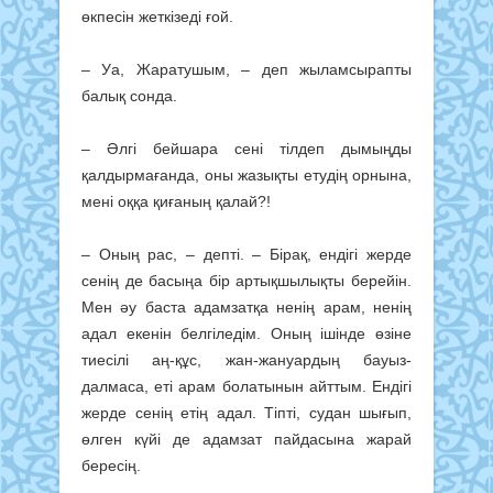
өкпесін жеткізеді ғой.
– Уа, Жаратушым, – деп жылам­сырапты
балық сонда.
– Әлгі бейшара сені тілдеп дымыңды
қалдырмағанда, оны жазықты етудің орнына,
мені оққа қиғаның қалай?!
– Оның рас, – депті. – Бірақ, ен­дігі жерде
сенің де басыңа бір ар­тықшылықты берейін.
Мен әу баста адамзатқа ненің арам, ненің
адал еке­нін белгіледім. Оның ішінде өзі­не
тиесілі аң-құс, жан-жануардың бауыз­
далмаса, еті арам болатынын айттым. Ендігі
жерде сенің етің адал. Тіпті, судан шығып,
өлген күйі де адамзат пайдасына жарай
бересің.