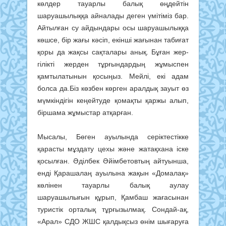
көлдер тауарлы балық өңдейтін
шаруашылыққа айналады деген үмі­тіміз бар.
Айтылған су айдындары осы шаруашылыққа
көшсе, бір жағы кәсіп, екінші жағынан табиғат
қоры да жақсы сақталары анық. Бұған жер­­
гілікті жерден тұрғындардың жұ­мыспен
қамтылатынын қосыңыз. Мей­­лі, екі адам
болса да.Біз көзбен көрген аралдық зауыт өз
мүмкіндігін кеңейтуде қомақ­ты қаржы алып,
біршама жұмыс­тар ат­қарған.
Мысалы, Бөген ауылын­да се­­ріктестікке
қарасты мұздату це­хы және жатақхана іске
қосылған. Әділ­бек Әйімбетовтың айтуынша,
енді Қарашалаң ауылына жақын «До­­ма­лақ»
көлінен тауарлы балық аулау
шаруашылығын құрып, Қам­баш жағасынан
туристік орталық тұр­­ғызылмақ. Сондай-ақ,
«Арал» СДО ЖШС қалдықсыз өнім шыға­ру­ға