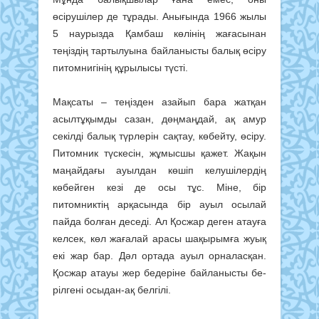
өсірушілер де тұрады. Анығында 1966 жылы
5 наурызда Қам­баш көлінің жағасынан
теңіздің тартылуына байланысты балық өсіру
питомнигінің құрылысы түсті.
Мақсаты – теңізден азайып бара жатқан
асылтұқымды сазан, дөңмаңдай, ақ амур
секілді балық түрлерін сақтау, көбейту, өсіру.
Питомник түскесін, жұмысшы қажет. Жақын
маңайдағы ауылдан көшіп келушілердің
көбейген кезі де осы тұс. Міне, бір
питомниктің арқасында бір ауыл осылай
пайда болған деседі. Ал Қосжар деген атауға
келсек, көл жағалай арасы шақырымға жуық
екі жар бар. Дәл ортада ауыл орналасқан.
Қосжар атауы жер бедеріне байланысты бе­­
ріл­гені осыдан-ақ белгілі.