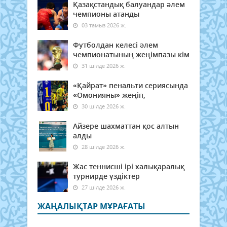
Қазақстандық балуандар әлем
чемпионы атанды
03 тамыз 2026 ж.
Футболдан келесі әлем
чемпионатының жеңімпазы кім
31 шілде 2026 ж.
«Қайрат» пенальти сериясында
«Омонияны» жеңіп,
30 шілде 2026 ж.
Айзере шахматтан қос алтын
алды
28 шілде 2026 ж.
Жас теннисші ірі халықаралық
турнирде үздіктер
27 шілде 2026 ж.
ЖАҢАЛЫҚТАР МҰРАҒАТЫ