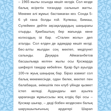
– 1965 жылы осында көшіп келдік. Сол кезде
балық өсіретін тоғандар салынып жатты.
Мекеме әлі жұмыс бастамаған кез. Сонда 5-
6 үй ғана болды ғой. Күлмаш, Бимаш,
Сүлеймен дейтін ақсақалдардың шаңырағы
отырды. Қамбаштың бер жағында көне
колхоздың ізі бар. «Сталин жолы» деп
аталды. Сол елден де адамдар көшіп келді.
Бес-алты жылдан соң мектеп, медпункт
салынды. Дәуқара Аймағанбетов
басшылыққа келген жылы осы Қосжарда
шиферлі там­дар көбейген. Қазір бұл ауылда
100-ге жуық шаңырақ бар. Біраз аза­мат сол
балық мекемесінде, одан бөлек, мектеп пен
балабақша, әкім­шілік пен клуб үйінде қызмет
істеп келеді. Аудандағы көп ауылға
қарағанда жұмыссызы жоқ елдің бірі осы –
Қосжар шығар, – деді бізбен кездескен балық
шаруашылығының ардагері Шарап