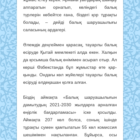
аппаратын орнатып, көліндегі балық
түрлерін көбейтсе ғана, біздегі қор тұрақты
болады, – дейді балық шаруашылығы
саласының ардагері.
Әлемдік деңгеймен қарасақ, та­уарлы балық
өсіруде Қытай мемлекеті алда екен. Халқын
да қосымша ба­лық өнімімен асырап отыр. Ал
көрші Өзбекстанда бұл жұмыстар өте қар­
қынды. Ондағы көл жүйелері тауарлы балық
өсіруді әлдеқашан қолға алған.
Біздің аймақта «Балық шаруашы­лығын
дамытудың 2021-2030 жыл­дарға арналған
өңірлік бағдар­ла­ма­сы» іске қосылды.
Аймақта 207 көл болса, соның ішінде
тұрақты су­мен қамтылатын 55 көл комиссия
шешімімен нақтыланған. Бұйырса, осы