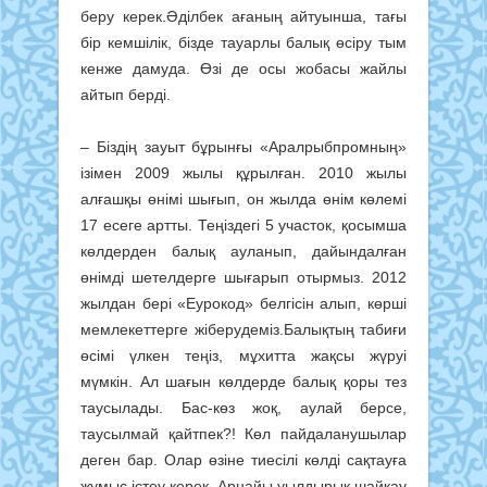
беру керек.Әділбек ағаның айтуынша, тағы
бір кемшілік, бізде тауарлы балық өсіру тым
кенже дамуда. Өзі де осы жобасы жайлы
айтып берді.
– Біздің зауыт бұрынғы «Арал­рыбпромның»
ізімен 2009 жылы құ­рылған. 2010 жылы
алғашқы өнімі шы­ғып, он жылда өнім көлемі
17 есе­­ге артты. Теңіздегі 5 участок, қо­сым­ша
көлдерден балық ауланып, да­­йындалған
өнімді шетелдерге шы­ға­рып отырмыз. 2012
жылдан бе­рі «Еурокод» белгісін алып, көрші
мем­ле­кеттерге жіберудеміз.Балықтың табиғи
өсімі үлкен теңіз, мұхитта жақсы жүруі
мүмкін. Ал шағын көлдерде балық қоры тез
таусылады. Бас-көз жоқ, аулай берсе,
таусылмай қайтпек?! Көл пайдаланушылар
деген бар. Олар өзіне тиесілі көлді сақтауға
жұмыс істеу керек. Арнайы уылдырық шайқау