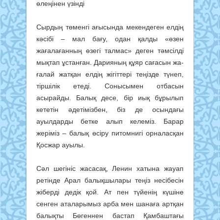
өлеңінен үзінді
Сырдың төменгі ағысында мекен­деген елдің
кәсібі – мал бағу, одан қалды «өзен
жағалағанның өзегі талмас» деген тәмсілді
мықтап ұс­танған. Дарияның құяр сағасын жа­
ғалай жатқан елдің жігіттері теңізде түнеп,
тіршілік етеді. Сонысымен от­басын
асырайды. Балық десе, бір иық бұрылып
кететін әдетімізбен, біз де осындағы
ауылдарды бетке алып келеміз. Барар
жеріміз – балық өсіру питомнигі орналасқан
Қосжар ауылы.
Сәл шегініс жасасақ, Ленин хатына жауап
ретінде Арал балықшылары теңіз несібесін
жіберді дедік қой. Ат пен түйенің күшіне
сенген ата­ла­рымыз арба мен шанаға арт­қан
балықты Бөгеннен бастап Қамбаш­та­ғы