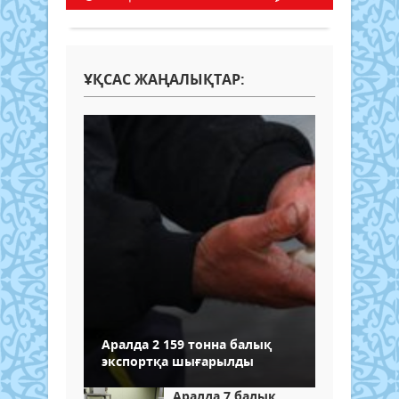
ҰҚСАС ЖАҢАЛЫҚТАР:
Аралда 2 159 тонна балық
экспортқа шығарылды
Аралда 7 балық