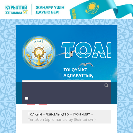
TOLQYN.KZ
АҚПАРАТТЫҚ
АГЕНТТІГІ
Толқын
»
Жаңалықтар
»
Руханият
»
Теңізбен бірге тыныстау (Екінші күн)