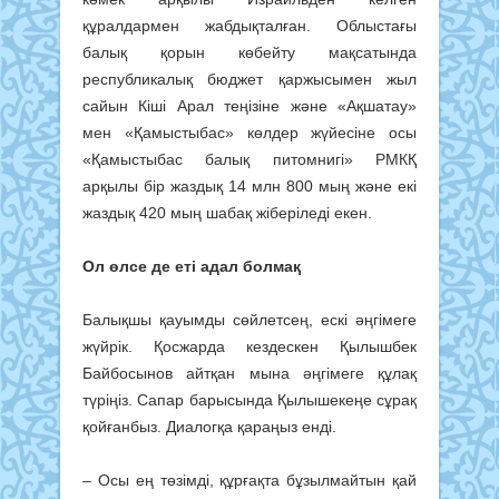
құралдармен жаб­дықталған. Облыстағы
балық қорын көбейту мақсатында
республикалық бюджет қаржысымен жыл
сайын Кі­ші Арал теңізіне және «Ақшатау»
мен «Қамыстыбас» көлдер жүйесіне осы
«Қамыстыбас балық питомнигі» РМКҚ
арқылы бір жаздық 14 млн 800 мың және екі
жаздық 420 мың шабақ жіберіледі екен.
Ол өлсе де еті адал болмақ
Балықшы қауымды сөйлетсең, ес­кі әңгімеге
жүйрік. Қосжарда кез­дескен Қылышбек
Байбосынов айт­қан мына әңгімеге құлақ
түріңіз. Са­пар барысында Қылышекеңе сұрақ
қой­ғанбыз. Диалогқа қараңыз енді.
– Осы ең төзімді, құрғақта бұзыл­майтын қай