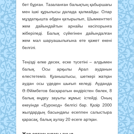
бет бұрған. Тазаланған балық­тың қа­быршағы
мен ішкі құры­лысы далада қалмайды. Олар
мұздатқышта әбден қатырылып, Шым­кент­тегі
жем да­йындайтын арнайы кә­сіп­орын­­ға
жіберіледі. Балық сү­йе­гінен дайындалған
жем мал шаруа­шылы­ғына өте қажет екені
белгілі.
Теңізді өлке десек, еске түсетіні – алдымен
балық. Осы арқылы Арал ауданын
елестетеміз. Қуаныштысы, шеткері жатқан
аудан осы үдеден шығып келеді. Ауданда
Ә.Әйімбетов басқаратын өндірістен бөлек, 8
балық өңдеу зауыты жұмыс істейді. Оның
екеуінде «Еурокод» белгісі бар. Қазір 2000
жылдардың басындағы есеппен салыстыра
қара­сақ, балық аулау 20 есеге артқан.
Жар ортасындағы ауыл