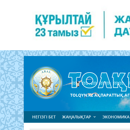
TOLQYN.KZ АҚПАРАТТЫҚ АГ
НЕГІЗГІ БЕТ
ЖАҢАЛЫҚТАР
ЭКОНОМИКА