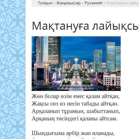
Толқын
»
Жаңалықтар
»
Руханият
» Мақтануға лайы
Мақтануға лайықс
Жөн болар өзім емес қалам айтқан,
Жақсы сөз өз иесін табады айтқан.
Арқаланып тұрамын, шабыттанып,
Арқаның төсіндегі қаланы айтсам.
Шындығыма әрбір жан иланады,