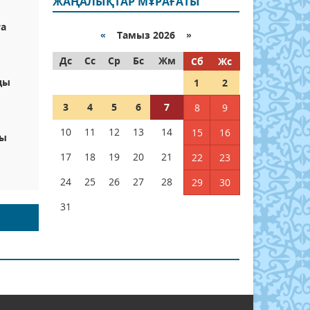
ЖАҢАЛЫҚТАР МҰРАҒАТЫ
ға
«
Тамыз 2026 »
Дс
Сс
Ср
Бс
Жм
Сб
Жс
ды
1
2
3
4
5
6
7
8
9
10
11
12
13
14
15
16
ры
17
18
19
20
21
22
23
24
25
26
27
28
29
30
31