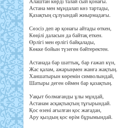
Алаштан көрді талай сый қонағы.
Астана мен мұндалап көз тартады,
Қазақтың сұлуындай жиырмадағы.
Сөзсіз деп әр қонағы айтады өткен,
Көңілі даласын да байтақ еткен.
Өрлігі мен ерлігі байқалады,
Көкке бойын түзеген бәйтеректен.
Астанада бар шаттық, бар ғажап күн,
Жас қалам, ажарыңмен жанға жақтың.
Ханшатырын көремін символындай,
Шатыры деген оймен бар қазақтың.
Уақыт болмағанды ұлы мұндай,
Астанам асқақтықтың тұғырындай.
Қос өзені ағылған қос жағадан,
Ару қыздың қос өрім бұрымындай.