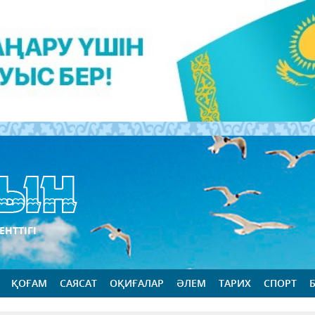
ЕНТТІГІ
ҚОҒАМ
САЯСАТ
ОҚИҒАЛАР
ӘЛЕМ
ТАРИХ
СПОРТ