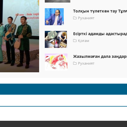
Толқын түлеткен тау Тұл
Руханият
Есірткі адамды адастыра
Қоғам
Жазылмаған дала заңда
Руханият