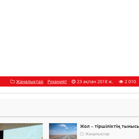
Жаңалықтар
/
Руханият
23 ақпан 2018 ж.
2 010
Жол – тіршіліктің тыныс
Жаңалықтар