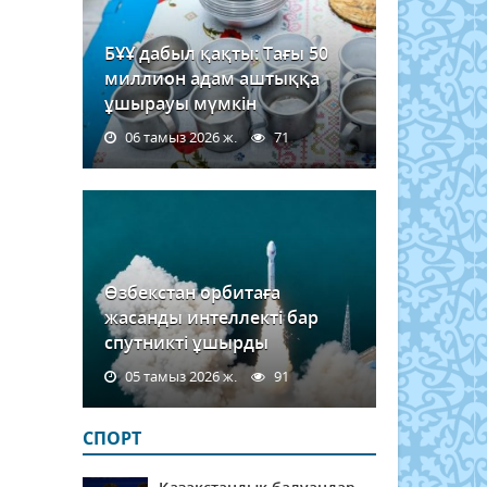
БҰҰ дабыл қақты: Тағы 50
миллион адам аштыққа
ұшырауы мүмкін
06 тамыз 2026 ж.
71
Өзбекстан орбитаға
жасанды интеллекті бар
спутникті ұшырды
05 тамыз 2026 ж.
91
СПОРТ