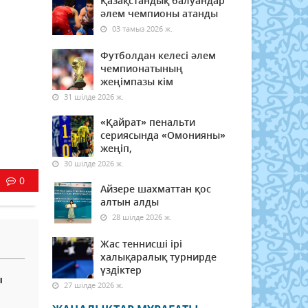
Қазақстандық балуандар
әлем чемпионы атанды
03 тамыз 2026 ж.
Футболдан келесі әлем
чемпионатының
жеңімпазы кім
31 шілде 2026 ж.
«Қайрат» пенальти
сериясында «Омонияны»
жеңіп,
30 шілде 2026 ж.
0
Айзере шахматтан қос
алтын алды
28 шілде 2026 ж.
Жас теннисші ірі
халықаралық турнирде
үздіктер
ы
27 шілде 2026 ж.