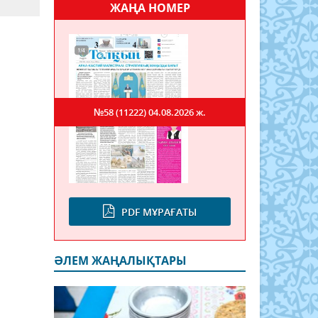
ЖАҢА НОМЕР
№58 (11222)
04.08.2026 ж.
PDF МҰРАҒАТЫ
ӘЛЕМ ЖАҢАЛЫҚТАРЫ