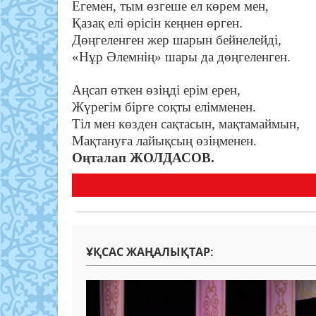
Егемен, тым өзгеше ел көрем мен,
Қазақ елі өрісін кеңнен өрген.
Дөңгеленген жер шарын бейнелейді,
«Нұр Әлемнің» шары да дөңгеленген.
Аңсап өткен өзіңді ерім ерен,
Жүрегім бірге соқты елімменен.
Тіл мен көзден сақтасын, мақтамаймын,
Мақтануға лайықсың өзіңменен.
Оңталап ЖОЛДАСОВ.
ҰҚСАС ЖАҢАЛЫҚТАР: