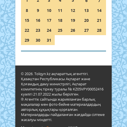
1
2
3
4
5
6
7
8
9
10
11
12
13
14
15
16
17
18
19
20
21
22
23
24
25
26
27
28
29
30
31
© 2026. Tolqyn.kz ақпараттық агенттігі.
Қазақстан Республикасы Ақпарат және
Қоғамдық даму министрлігі, Ақпарат
комитетінің тіркеу туралы № KZ05VPY00052416
куәлігі 21.07.2022 жылы берілген.
® Агенттік сайтында жарияланған барлық
мақалалар мен фото-бейне материалдардың
авторлық құқықтары қорғалған.
Материалдарды пайдаланған жағдайда сілтеме
жасалуы міндетті.