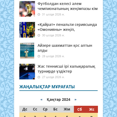
Футболдан келесі әлем
чемпионатының жеңімпазы кім
31 шілде 2026 ж.
«Қайрат» пенальти сериясында
«Омонияны» жеңіп,
30 шілде 2026 ж.
Айзере шахматтан қос алтын
алды
28 шілде 2026 ж.
Жас теннисші ірі халықаралық
турнирде үздіктер
27 шілде 2026 ж.
ЖАҢАЛЫҚТАР МҰРАҒАТЫ
«
Қаңтар 2024
»
Дс
Сс
Ср
Бс
Жм
Сб
Жс