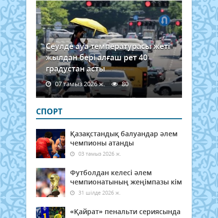
Сеулде ауа температурасы жеті
жылдан бері алғаш рет 40
градустан асты
07 тамыз 2026 ж.
80
СПОРТ
Қазақстандық балуандар әлем
чемпионы атанды
03 тамыз 2026 ж.
Футболдан келесі әлем
чемпионатының жеңімпазы кім
31 шілде 2026 ж.
«Қайрат» пенальти сериясында