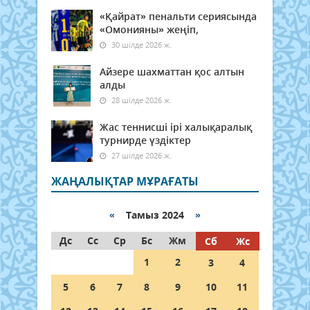
«Қайрат» пенальти сериясында
«Омонияны» жеңіп,
30 шілде 2026 ж.
Айзере шахматтан қос алтын
алды
28 шілде 2026 ж.
Жас теннисші ірі халықаралық
турнирде үздіктер
27 шілде 2026 ж.
ЖАҢАЛЫҚТАР МҰРАҒАТЫ
«
Тамыз 2024
»
Дс
Сс
Ср
Бс
Жм
Сб
Жс
1
2
3
4
5
6
7
8
9
10
11