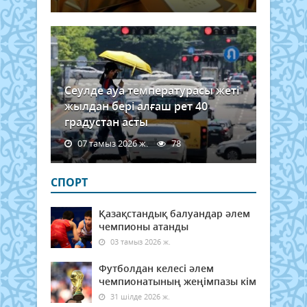
Сеулде ауа температурасы жеті
жылдан бері алғаш рет 40
градустан асты
07 тамыз 2026 ж.
78
СПОРТ
Қазақстандық балуандар әлем
чемпионы атанды
03 тамыз 2026 ж.
Футболдан келесі әлем
чемпионатының жеңімпазы кім
31 шілде 2026 ж.