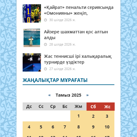
«Қайрат» пенальти сериясында
«Омонияны» жеңіп,
30 шілде 2026 ж.
Айзере шахматтан қос алтын
алды
28 шілде 2026 ж.
Жас теннисші ірі халықаралық
турнирде үздіктер
27 шілде 2026 ж.
ЖАҢАЛЫҚТАР МҰРАҒАТЫ
«
Тамыз 2025
»
Дс
Сс
Ср
Бс
Жм
Сб
Жс
1
2
3
4
5
6
7
8
9
10