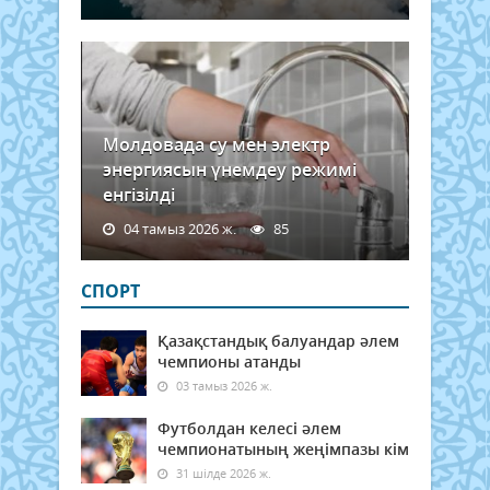
үлкен
Молдовада су мен электр
энергиясын үнемдеу режимі
енгізілді
04 тамыз 2026 ж.
85
СПОРТ
Қазақстандық балуандар әлем
чемпионы атанды
03 тамыз 2026 ж.
Футболдан келесі әлем
чемпионатының жеңімпазы кім
31 шілде 2026 ж.