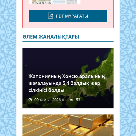
PDF МҰРАҒАТЫ
ӘЛЕМ ЖАҢАЛЫҚТАРЫ
Жапонияның Хонсю аралының
жағалауында 5,4 балдық жер
сілкінісі болды
09 тамыз 2026 ж.
53