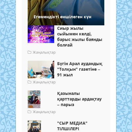
Егемендікті еншілеген күн
Сиыр жылы
сыйымен келді,
барыс жылы баянды
болғай
Жаңалықтар
Бүгін Арал аудандық
"Толқын" газетіне –
91 жыл
Жаңалықтар
Қазыналы
қарттарды ардақтау
– парыз
Жаңалықтар
"СЫР МЕДИА"
ТІЛШІЛЕРІ