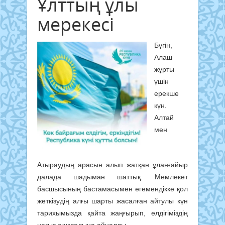
Ұлттың ұлы
мерекесі
Бүгін,
Алаш
жұрты
үшін
ерекше
күн.
Алтай
мен
Атыраудың арасын алып жатқан ұланғайыр
далада шадыман шаттық. Мемлекет
басшысының бастамасымен егемендікке қол
жеткізудің алғы шарты жасалған айтулы күн
тарихымызда қайта жаңғырып, елдігіміздің
нағыз символына айналды.