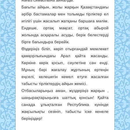
Бағыты айқын, жолы жарқын Қазақстандағы
әрбір бастамалар мен толымды тірліктер ел
игілігі үшін жасалып жатқаны баршаға мәлім.
Ендеше, ортақ мақсат, ортақ абырой
жолында асқаралы асуды, берік белестерді
бірге бағындыра берейік.
Өздеріңіз біліп, көріп отырғандай мемлекет
қамқорлығындағы Арал қайта жасанды.
Көркіне көрік қосып, сәулетіне сән енді.
Мұның бәрі жағалау жұртының ертеңін
еңселі, келешегін кемел етуге жасалған
табысты тірліктердің айқын жемісі.
Отбасыларыңыз аман, жүздеріңіз жарқын ,
шаңырақтарыңызға шаттық қонсын! Қайта
санада ұлықталған Республика күнінде
жақсылықты сезініп, табысты іске кенеле
беріңіздер!