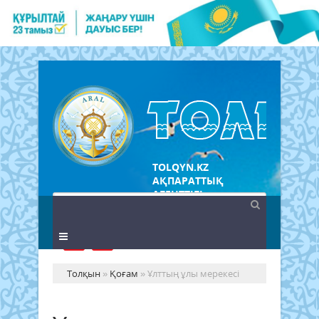
TOLQYN.KZ
АҚПАРАТТЫҚ
АГЕНТТІГІ
Толқын
»
Қоғам
» Ұлттың ұлы мерекесі