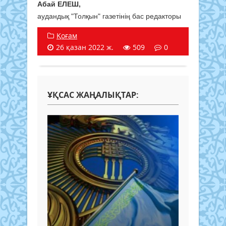
Абай ЕЛЕШ,
аудандық "Толқын" газетінің бас редакторы
Қоғам
26 қазан 2022 ж.
509
0
ҰҚСАС ЖАҢАЛЫҚТАР: