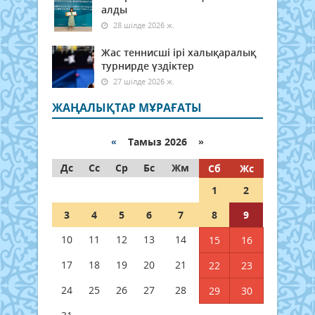
алды
28 шілде 2026 ж.
Жас теннисші ірі халықаралық
турнирде үздіктер
27 шілде 2026 ж.
ЖАҢАЛЫҚТАР МҰРАҒАТЫ
«
Тамыз 2026 »
Дс
Сс
Ср
Бс
Жм
Сб
Жс
1
2
3
4
5
6
7
8
9
10
11
12
13
14
15
16
17
18
19
20
21
22
23
24
25
26
27
28
29
30