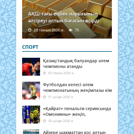
АҚШ-тағы еңбек нарығының
әлсіреуі алтын бағасын өсірді
08 тамыз 2026 ж.
75
СПОРТ
Қазақстандық балуандар әлем
чемпионы атанды
03 тамыз 2026 ж.
Футболдан келесі әлем
чемпионатының жеңімпазы кім
31 шілде 2026 ж.
«Қайрат» пенальти сериясында
«Омонияны» жеңіп,
30 шілде 2026 ж.
Айзере шахматтан қос алтын