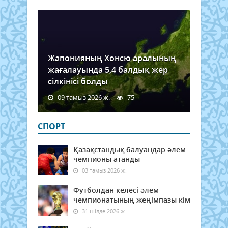
түсі
Тіпті.
Жапонияның Хонсю аралының
жағалауында 5,4 балдық жер
сілкінісі болды
09 тамыз 2026 ж.
75
СПОРТ
Қазақстандық балуандар әлем
чемпионы атанды
03 тамыз 2026 ж.
Футболдан келесі әлем
чемпионатының жеңімпазы кім
31 шілде 2026 ж.