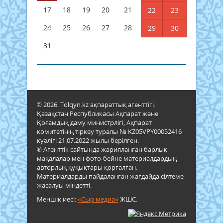
17
18
19
20
21
22
23
24
25
26
27
28
29
30
31
© 2026. Tolqyn.kz ақпараттық агенттігі.
Қазақстан Республикасы Ақпарат және
Қоғамдық даму министрлігі, Ақпарат
комитетінің тіркеу туралы № KZ05VPY00052416
куәлігі 21.07.2022 жылы берілген.
® Агенттік сайтында жарияланған барлық
мақалалар мен фото-бейне материалдардың
авторлық құқықтары қорғалған.
Материалдарды пайдаланған жағдайда сілтеме
жасалуы міндетті.
Меншік иесі:
«Сыр медиа»
ЖШС.