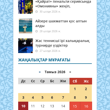
«Қайрат» пенальти сериясында
«Омонияны» жеңіп,
30 шілде 2026 ж.
Айзере шахматтан қос алтын
алды
28 шілде 2026 ж.
Жас теннисші ірі халықаралық
турнирде үздіктер
27 шілде 2026 ж.
ЖАҢАЛЫҚТАР МҰРАҒАТЫ
«
Тамыз 2026 »
Дс
Сс
Ср
Бс
Жм
Сб
Жс
1
2
3
4
5
6
7
8
9
10
11
12
13
14
15
16