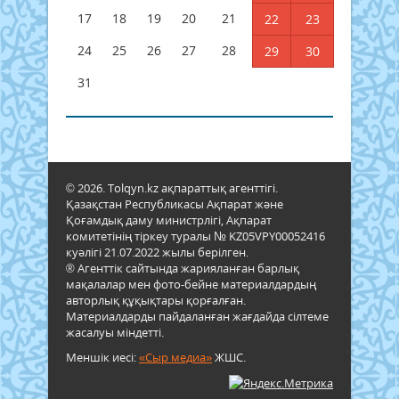
17
18
19
20
21
22
23
24
25
26
27
28
29
30
31
© 2026. Tolqyn.kz ақпараттық агенттігі.
Қазақстан Республикасы Ақпарат және
Қоғамдық даму министрлігі, Ақпарат
комитетінің тіркеу туралы № KZ05VPY00052416
куәлігі 21.07.2022 жылы берілген.
® Агенттік сайтында жарияланған барлық
мақалалар мен фото-бейне материалдардың
авторлық құқықтары қорғалған.
Материалдарды пайдаланған жағдайда сілтеме
жасалуы міндетті.
Меншік иесі:
«Сыр медиа»
ЖШС.