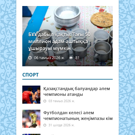
БҰҰ дабыл қақты: Тағы 50
миллион адам аштыққа
ұшырауы мүмкін
06 тамыз 2026 ж.
81
СПОРТ
Қазақстандық балуандар әлем
чемпионы атанды
03 тамыз 2026 ж.
Футболдан келесі әлем
чемпионатының жеңімпазы кім
31 шілде 2026 ж.