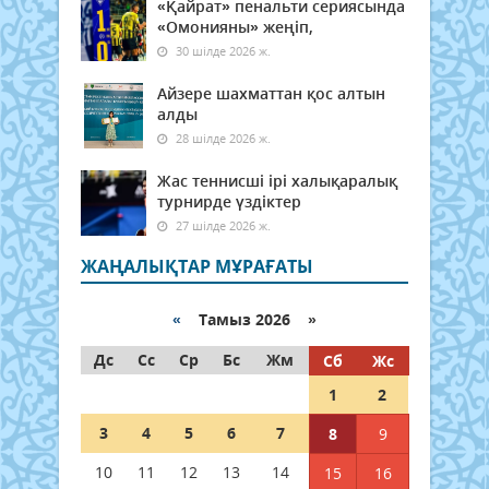
«Қайрат» пенальти сериясында
«Омонияны» жеңіп,
30 шілде 2026 ж.
Айзере шахматтан қос алтын
алды
28 шілде 2026 ж.
Жас теннисші ірі халықаралық
турнирде үздіктер
27 шілде 2026 ж.
ЖАҢАЛЫҚТАР МҰРАҒАТЫ
«
Тамыз 2026 »
Дс
Сс
Ср
Бс
Жм
Сб
Жс
1
2
3
4
5
6
7
8
9
10
11
12
13
14
15
16