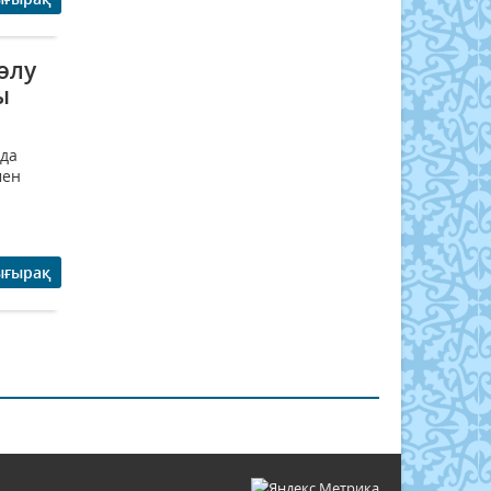
өлу
ы
рда
мен
ығырақ