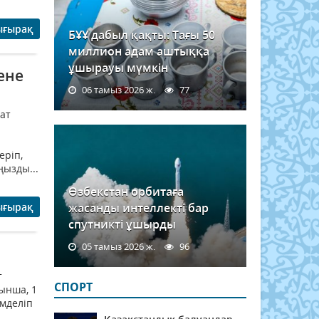
ығырақ
БҰҰ дабыл қақты: Тағы 50
миллион адам аштыққа
ұшырауы мүмкін
ене
06 тамыз 2026 ж.
77
ат
еріп,
ңызды...
Өзбекстан орбитаға
ығырақ
жасанды интеллекті бар
спутникті ұшырды
05 тамыз 2026 ж.
96
т
СПОРТ
ынша, 1
емделіп