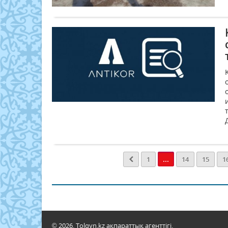
...
1
14
15
1
© 2026. Tolqyn.kz ақпараттық агенттігі.