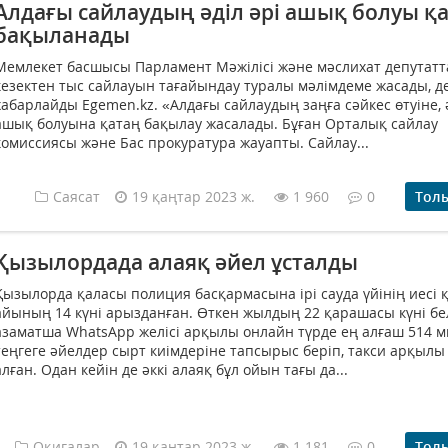
Алдағы сайлаудың әділ әрі ашық болуы қ
бақыланады
Мемлекет басшысы Парламент Мәжілісі және мәслихат депутат
кезектен тыс сайлауын тағайындау туралы мәлімдеме жасады, д
хабарлайды Egemen.kz. «Алдағы сайлаудың заңға сәйкес өтуіне, ә
ашық болуына қатаң бақылау жасалады. Бұған Орталық сайлау
комиссиясы және Бас прокуратура жауапты. Сайлау...
Саясат
19 қаңтар 2023 ж.
1 960
0
Тол
Қызылордада алаяқ әйел ұсталды
Қызылорда қаласы полиция басқармасына ірі сауда үйінің иесі 
айының 14 күні арызданған. Өткен жылдың 22 қарашасы күні бел
азаматша WhatsApp желісі арқылы онлайн түрде ең алғаш 514 
теңгеге әйелдер сырт киімдеріне тапсырыс беріп, такси арқылы
алған. Одан кейін де әккі алаяқ бұл ойын тағы да...
Оқиғалар
19 қаңтар 2023 ж.
1 181
0
Тол