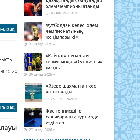
Қазақстандық балуандар
әлем чемпионы атанды
03 тамыз 2026 ж.
Футболдан келесі әлем
ығырақ
чемпионатының
жеңімпазы кім
31 шілде 2026 ж.
«Қайрат» пенальти
анысты
сериясында «Омонияны»
жеңіп,
ні 15-20
30 шілде 2026 ж.
Айзере шахматтан қос
алтын алды
28 шілде 2026 ж.
ығырақ
Жас теннисші ірі
халықаралық турнирде
үздіктер
йлауы
27 шілде 2026 ж.