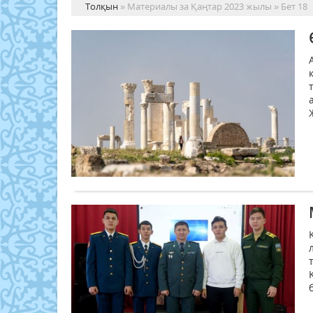
Толқын
» Материалы за Қаңтар 2023 жылы » Бет 18