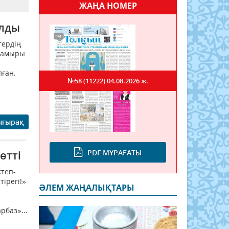
ЖАҢА НОМЕР
ылды
тердің
 Тамыры
лған.
№58 (11222)
04.08.2026 ж.
ығырақ
PDF МҰРАҒАТЫ
өтті
теп-
ірегі!»
ӘЛЕМ ЖАҢАЛЫҚТАРЫ
баз»...