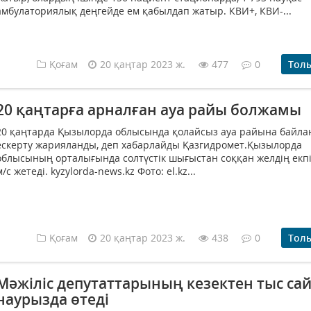
амбулаториялық деңгейде ем қабылдап жатыр. КВИ+, КВИ-...
Қоғам
20 қаңтар 2023 ж.
477
0
Тол
20 қаңтарға арналған ауа райы болжамы
20 қаңтарда Қызылорда облысында қолайсыз ауа райына байл
ескерту жарияланды, деп хабарлайды Қазгидромет.Қызылорда
облысының орталығында солтүстік шығыстан соққан желдің екпі
м/с жетеді. kyzylorda-news.kz Фото: el.kz...
Қоғам
20 қаңтар 2023 ж.
438
0
Тол
Мәжіліс депутаттарының кезектен тыс са
наурызда өтеді