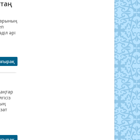
атаң
тарының
еп
діл әрі
ығырақ
қаңтар
гісіз
мың
 зат
ығырақ