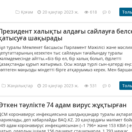
Қоғам
20 қаңтар 2023 ж.
618
0
Тол
Президент халықты алдағы сайлауға белс
қатысуға шақырады
Бұл туралы Мемлекет басшысы Парламент Мәжілісі және мәслих
депутаттарының кезектен тыс сайлауын тағайындау туралы
мәлімдемесінде айтты.«Біз бір ел, бір халық болып, Әділетті
Қазақстанды құрып жатырмыз. Осы жолда түрлі сын-қатерді еңс
көптеген маңызды міндетті бірге атқаруымыз керек. Мен барша
Жаңалықтар
20 қаңтар 2023 ж.
531
0
Тол
Өткен тәулікте 74 адам вирус жұқтырған
ДСМ коронавирус инфекциясына шалдыққандар туралы ақпара
жариялады, деп хабарлайды BAQ.KZ. 20 қаңтардағы мәлімет бой
949 адам коронавирус инфекциясынан (–1 796+ және 153 КВИ-) 
жатыр, олардың ішінде 156 пациент стационарда, 1 793 науқас