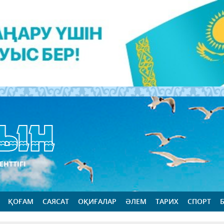
ЕНТТІГІ
ҚОҒАМ
САЯСАТ
ОҚИҒАЛАР
ӘЛЕМ
ТАРИХ
СПОРТ