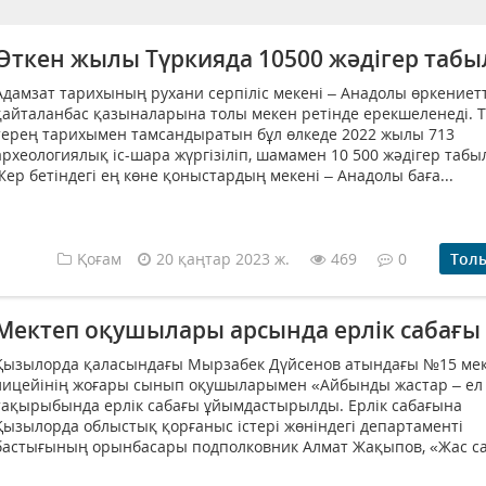
Өткен жылы Түркияда 10500 жәдігер таб
Адамзат тарихының рухани серпіліс мекені – Анадолы өркениет
қайталанбас қазыналарына толы мекен ретінде ерекшеленеді.
терең тарихымен тамсандыратын бұл өлкеде 2022 жылы 713
археологиялық іс-шара жүргізіліп, шамамен 10 500 жәдігер табы
Жер бетіндегі ең көне қоныстардың мекені – Анадолы баға...
Қоғам
20 қаңтар 2023 ж.
469
0
Тол
Мектеп оқушылары арсында ерлік сабағы 
Қызылорда қаласындағы Мырзабек Дүйсенов атындағы №15 мек
лицейінің жоғары сынып оқушыларымен «Айбынды жастар – ел т
тақырыбында ерлік сабағы ұйымдастырылды. Ерлік сабағына
Қызылорда облыстық қорғаныс істері жөніндегі департаменті
бастығының орынбасары подполковник Алмат Жақыпов, «Жас сар