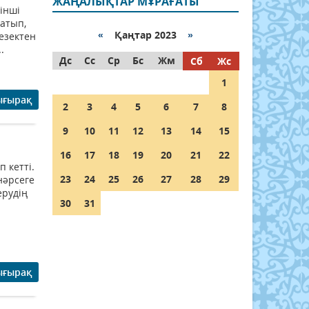
ЖАҢАЛЫҚТАР МҰРАҒАТЫ
інші
ратып,
«
Қаңтар 2023
»
езектен
.
Дс
Сс
Ср
Бс
Жм
Сб
Жс
1
ығырақ
2
3
4
5
6
7
8
9
10
11
12
13
14
15
16
17
18
19
20
21
22
 кетті.
23
24
25
26
27
28
29
нәрсеге
ерудің
30
31
ығырақ