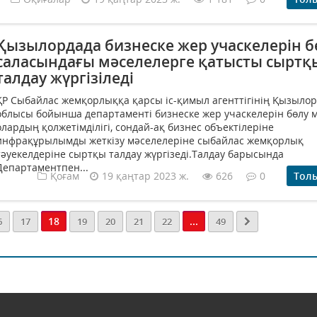
Қызылордада бизнеске жер учаскелерін б
саласындағы мәселелерге қатысты сыртқ
талдау жүргізіледі
ҚР Сыбайлас жемқорлыққа қарсы іс-қимыл агенттігінің Қызыло
облысы бойынша департаменті бизнеске жер учаскелерін бөлу 
олардың қолжетімділігі, сондай-ақ бизнес объектілеріне
инфрақұрылымды жеткізу мәселелеріне сыбайлас жемқорлық
тәуекелдеріне сыртқы талдау жүргізеді.Талдау барысында
Департаментпен...
Қоғам
19 қаңтар 2023 ж.
626
0
Тол
18
...
6
17
19
20
21
22
49