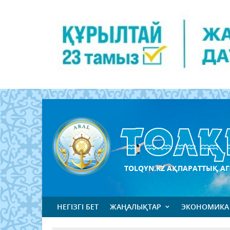
TOLQYN.KZ АҚПАРАТТЫҚ АГ
НЕГІЗГІ БЕТ
ЖАҢАЛЫҚТАР
ЭКОНОМИКА