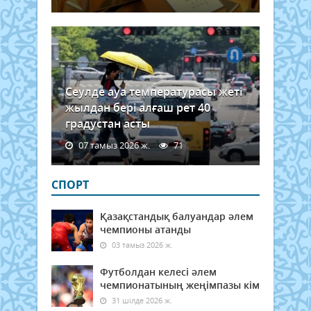
Сеулде ауа температурасы жеті
жылдан бері алғаш рет 40
градустан асты
07 тамыз 2026 ж.
71
СПОРТ
Қазақстандық балуандар әлем
чемпионы атанды
03 тамыз 2026 ж.
Футболдан келесі әлем
чемпионатының жеңімпазы кім
31 шілде 2026 ж.