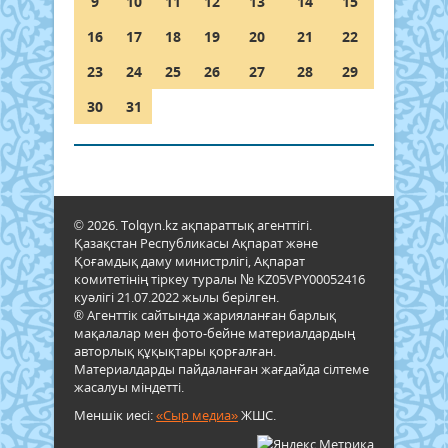
9
10
11
12
13
14
15
16
17
18
19
20
21
22
23
24
25
26
27
28
29
30
31
© 2026. Tolqyn.kz ақпараттық агенттігі.
Қазақстан Республикасы Ақпарат және
Қоғамдық даму министрлігі, Ақпарат
комитетінің тіркеу туралы № KZ05VPY00052416
куәлігі 21.07.2022 жылы берілген.
® Агенттік сайтында жарияланған барлық
мақалалар мен фото-бейне материалдардың
авторлық құқықтары қорғалған.
Материалдарды пайдаланған жағдайда сілтеме
жасалуы міндетті.
Меншік иесі:
«Сыр медиа»
ЖШС.