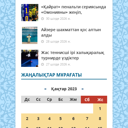
«Қайрат» пенальти сериясында
«Омонияны» жеңіп,
30 шілде 2026 ж.
Айзере шахматтан қос алтын
алды
28 шілде 2026 ж.
Жас теннисші ірі халықаралық
турнирде үздіктер
27 шілде 2026 ж.
ЖАҢАЛЫҚТАР МҰРАҒАТЫ
«
Қаңтар 2023
»
Дс
Сс
Ср
Бс
Жм
Сб
Жс
1
2
3
4
5
6
7
8