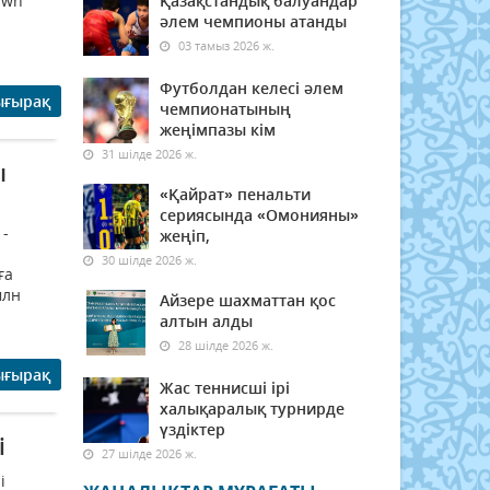
awn
Қазақстандық балуандар
әлем чемпионы атанды
03 тамыз 2026 ж.
Футболдан келесі әлем
ығырақ
чемпионатының
жеңімпазы кім
31 шілде 2026 ж.
ы
«Қайрат» пенальти
сериясында «Омонияны»
 -
жеңіп,
30 шілде 2026 ж.
ға
млн
Айзере шахматтан қос
алтын алды
28 шілде 2026 ж.
ығырақ
Жас теннисші ірі
халықаралық турнирде
үздіктер
і
27 шілде 2026 ж.
і