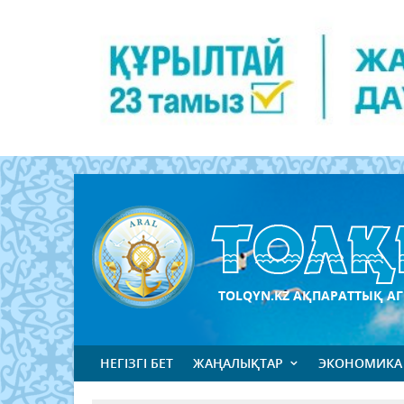
TOLQYN.KZ АҚПАРАТТЫҚ АГ
НЕГІЗГІ БЕТ
ЖАҢАЛЫҚТАР
ЭКОНОМИКА