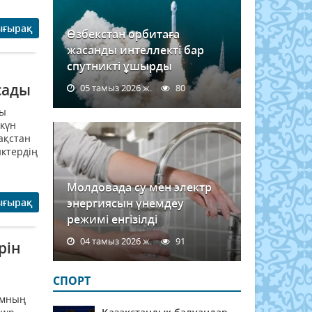
ығырақ
Өзбекстан орбитаға
жасанды интеллекті бар
спутникті ұшырды
сады
05 тамыз 2026 ж.
80
йы
 күн
ақстан
ктердің
Молдовада су мен электр
ығырақ
энергиясын үнемдеу
режимі енгізілді
04 тамыз 2026 ж.
91
рін
СПОРТ
амның