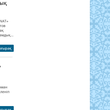
дық
ANAT»
тов
ақ
мдық...
ығырақ
ң
аман
іленіп
ығырақ