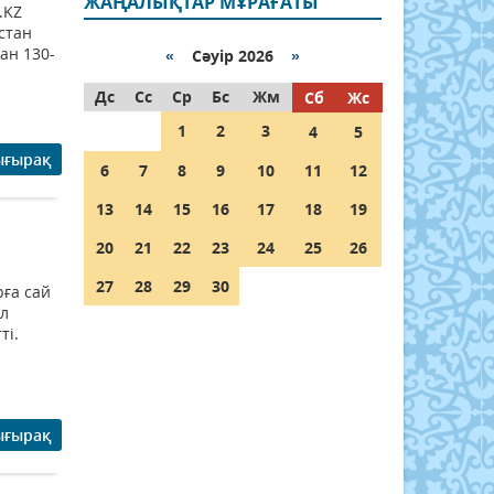
ЖАҢАЛЫҚТАР МҰРАҒАТЫ
.KZ
стан
ан 130-
«
Сәуір 2026
»
Дс
Сс
Ср
Бс
Жм
Сб
Жс
1
2
3
4
5
ығырақ
6
7
8
9
10
11
12
13
14
15
16
17
18
19
20
21
22
23
24
25
26
27
28
29
30
ға сай
ыл
ті.
ығырақ