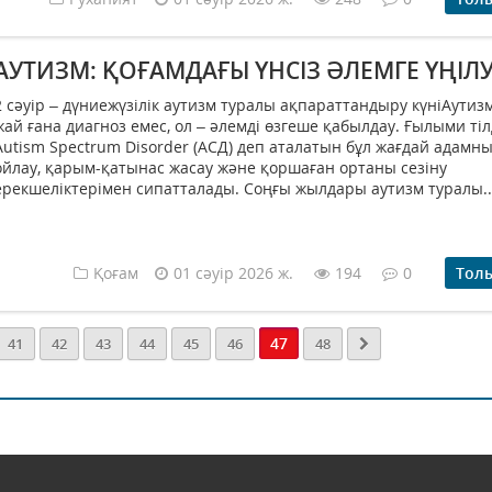
АУТИЗМ: ҚОҒАМДАҒЫ ҮНСІЗ ӘЛЕМГЕ ҮҢІЛ
2 сәуір – дүниежүзілік аутизм туралы ақпараттандыру күніАутизм
жай ғана диагноз емес, ол – әлемді өзгеше қабылдау. Ғылыми ті
Autism Spectrum Disorder (АСД) деп аталатын бұл жағдай адамн
ойлау, қарым-қатынас жасау және қоршаған ортаны сезіну
ерекшеліктерімен сипатталады. Соңғы жылдары аутизм туралы..
Қоғам
01 сәуір 2026 ж.
194
0
Тол
47
41
42
43
44
45
46
48