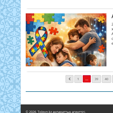
...
1
39
40
© 2026. Tolqyn.kz ақпараттық агенттігі.