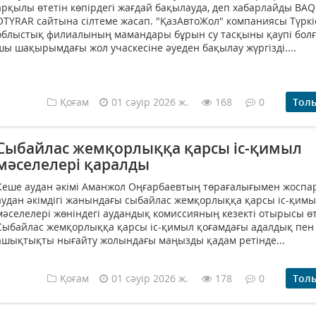
арқылы өтетін көпірдегі жағдай бақылауда, деп хабарлайды BAQ
OTYRAR сайтына сілтеме жасап. "ҚазАвтоЖол" компаниясы Түркі
облыстық филиалының мамандары бұрын су тасқыны қаупі болғ
шы шақырымдағы жол учаскесіне әуеден бақылау жүргізді....
Қоғам
01 сәуір 2026 ж.
168
0
Тол
Сыбайлас жемқорлыққа қарсы іс-қимыл
мәселелері қаралды
Кеше аудан әкімі Аманжол Оңғарбаевтың төрағалығымен жоспар
аудан әкімдігі жанындағы сыбайлас жемқорлыққа қарсы іс-қим
мәселелері жөніндегі аудандық комиссияның кезекті отырысы өт
Сыбайлас жемқорлыққа қарсы іс-қимыл қоғамдағы адалдық пен
ашықтықты нығайту жолындағы маңызды қадам ретінде...
Қоғам
01 сәуір 2026 ж.
178
0
Тол