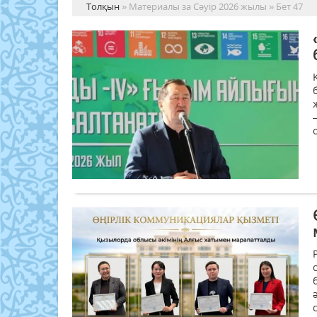
Толқын
» Материалы за Сәуір 2026 жылы » Бет 47