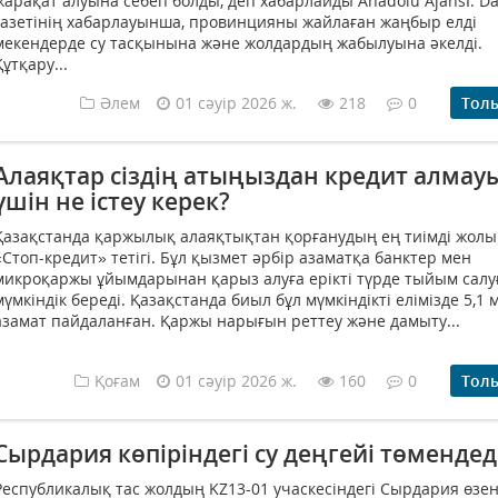
жарақат алуына себеп болды, деп хабарлайды Anadolu Ajansı. D
газетінің хабарлауынша, провинцияны жайлаған жаңбыр елді
мекендерде су тасқынына және жолдардың жабылуына әкелді.
Құтқару...
Әлем
01 сәуір 2026 ж.
218
0
Тол
Алаяқтар сіздің атыңыздан кредит алмау
үшін не істеу керек?
Қазақстанда қаржылық алаяқтықтан қорғанудың ең тиімді жолы
«Стоп-кредит» тетігі. Бұл қызмет әрбір азаматқа банктер мен
микроқаржы ұйымдарынан қарыз алуға ерікті түрде тыйым салу
мүмкіндік береді. Қазақстанда биыл бұл мүмкіндікті елімізде 5,1 
азамат пайдаланған. Қаржы нарығын реттеу және дамыту...
Қоғам
01 сәуір 2026 ж.
160
0
Тол
Сырдария көпіріндегі су деңгейі төмендед
Республикалық тас жолдың KZ13-01 учаскесіндегі Сырдария өзен