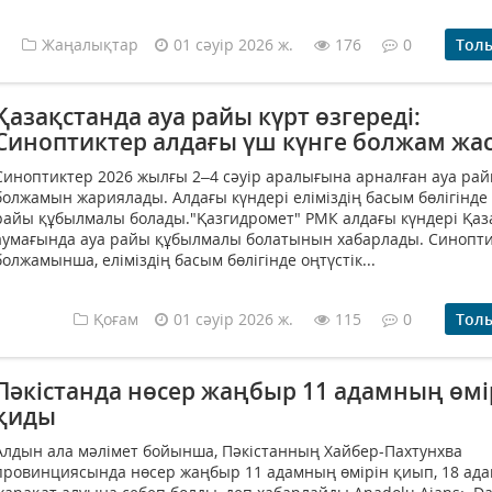
Жаңалықтар
01 сәуір 2026 ж.
176
0
Тол
Қазақстанда ауа райы күрт өзгереді:
Синоптиктер алдағы үш күнге болжам жа
Синоптиктер 2026 жылғы 2–4 сәуір аралығына арналған ауа ра
болжамын жариялады. Алдағы күндері еліміздің басым бөлігінде
райы құбылмалы болады."Қазгидромет" РМК алдағы күндері Қаз
аумағында ауа райы құбылмалы болатынын хабарлады. Синопти
болжамынша, еліміздің басым бөлігінде оңтүстік...
Қоғам
01 сәуір 2026 ж.
115
0
Тол
Пәкістанда нөсер жаңбыр 11 адамның өмі
қиды
Алдын ала мәлімет бойынша, Пәкістанның Хайбер-Пахтунхва
провинциясында нөсер жаңбыр 11 адамның өмірін қиып, 18 ад