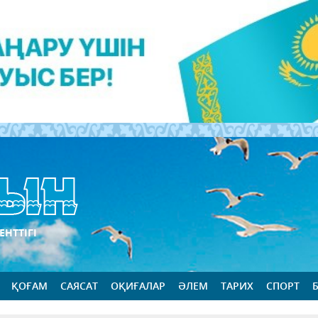
ЕНТТІГІ
ҚОҒАМ
САЯСАТ
ОҚИҒАЛАР
ӘЛЕМ
ТАРИХ
СПОРТ