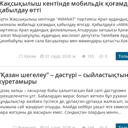
Жақсықылыш кентінде мобильдік қоғам
қабылдау өтті
Бүгін Жақсықылыш кентінде “AMANAT” партиясы Арал аудандық
филиалы мобильді қоғамдық қабылдау өткізді. Қабылдауға «AM
партиясы Арал аудандық филиалының Атқарушы хатшысы Қана
Талғат Мырзағұлұлы, аудандық мәслихат депутаты Төлебаев Ард
Қанибайұлы және сала басшылары мен мамандары қатысты.Қоға
Қоғам
01 сәуір 2026 ж.
165
0
Тол
"Қазан шегелеу" – дәстүрі – сыйластықты
күретамыры
Қазақ халқы – ғасырлар бойы қалыптасқан бай салт-дәстүрімен
ерекшеленетін ұлт. Бабалардан мирас болып жеткен бұл рухани
құндылықтар жазбаға түспесе де, ұрпақтан-ұрпаққа жалғасып, з
ағымына сай жаңарып отырды. Алайда кейбірі уақыт өте көмеск
бара жатқаны да жасырын емес. Сондықтан олардың мәнін...
Руханият
01 сәуір 2026 ж.
248
0
Тол