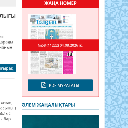
ЖАҢА НОМЕР
йлығы
н»
қарады
№58 (11222)
04.08.2026 ж.
тияның
ығырақ
PDF МҰРАҒАТЫ
 оның
ӘЛЕМ ЖАҢАЛЫҚТАРЫ
рмасының
облыс
зы бар