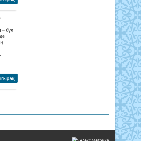
У
 – бұл
лде
ың
.
ығырақ