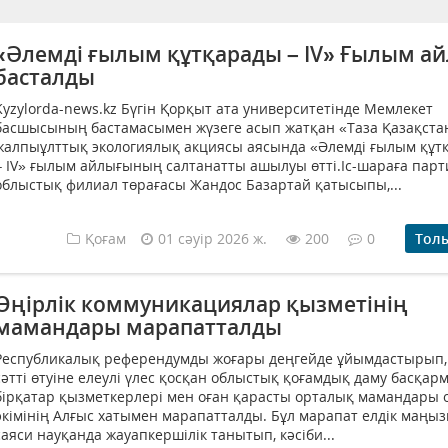
«Әлемді ғылым құтқарады – IV» Ғылым а
басталды
Kyzylorda-news.kz Бүгін Қорқыт ата университетінде Мемлекет
басшысының бастамасымен жүзеге асып жатқан «Таза Қазақста
жалпыұлттық экологиялық акциясы аясында «Әлемді ғылым құт
– IV» ғылым айлығының салтанатты ашылуы өтті.Іс-шараға пар
облыстық филиал төрағасы Жандос Базартай қатысыпы,...
Қоғам
01 сәуір 2026 ж.
200
0
Тол
Өңірлік коммуникациялар қызметінің
мамандары марапатталды
Республикалық референдумды жоғары деңгейде ұйымдастырып,
сәтті өтуіне елеулі үлес қосқан облыстық қоғамдық даму басқа
бірқатар қызметкерлері мен оған қарасты орталық мамандары 
әкімінің Алғыс хатымен марапатталды. Бұл марапат елдік маңы
саяси науқанда жауапкершілік танытып, кәсіби...