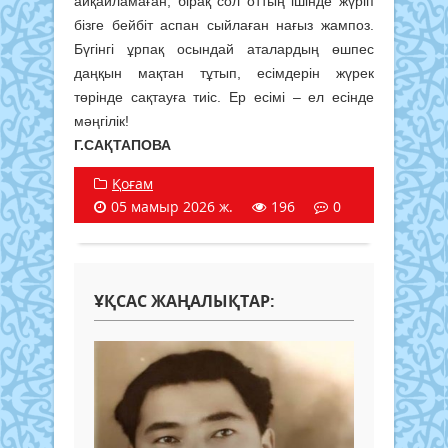
айқайламаған, бірақ сол оттың ішінде жүріп
бізге бейбіт аспан сыйлаған нағыз жампоз.
Бүгінгі ұрпақ осындай аталардың өшпес
даңқын мақтан тұтып, есімдерін жүрек
төрінде сақтауға тиіс. Ер есімі – ел есінде
мәңгілік!
Г.САҚТАПОВА
Қоғам
05 мамыр 2026 ж.
196
0
ҰҚСАС ЖАҢАЛЫҚТАР: