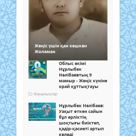
Жеңіс үшін қан кешкен
Жоламан
Облыс әкімі
Нұрлыбек
Нәлібаевтың 9
мамыр - Жеңіс күніне
орай құттықтауы
Жаңалықтар
Нұрлыбек Нәлібаев:
Уақыт өткен сайын
бұл ерліктің
шоқтығы биіктеп,
қадір-қасиеті артып
келеді