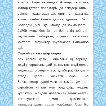
алыстап бара жатқандай. Алайда, тарихтың
қатпар-қатпар парақтарында есімдері алтын
әріппен жазылмаса да, ерлігі ел жадында
өшпес таңба болып қалған тұлғалар бар.
Солардың бірі – қан майданда қаймықпаған,
бейбіт күнде бес батпан бейнеттің зейнетін
тәубесімен қайырған, оқ-дәрі жалынына
қақталған жауынгер Жұбаназар Байжанов
еді.
Сарғайған қағаздар сыры
Кез келген қазақ шаңырағының төрінде,
көздің қарашығындай сақталған жәдігерлер
кездеседі. Бірінде – ескі домбыра, бірінде –
атадан қалған қасиетті құран. Ал
Байжановтар әулеті үшін ең қымбат дүние –
сарғайған хаттар мен ордендер, медаль
куәліктері, майдан даласынан аман жеткен
фотосуреттер мен қызыләскер
кітапшасындағы сараң жазбалар. Осы бір