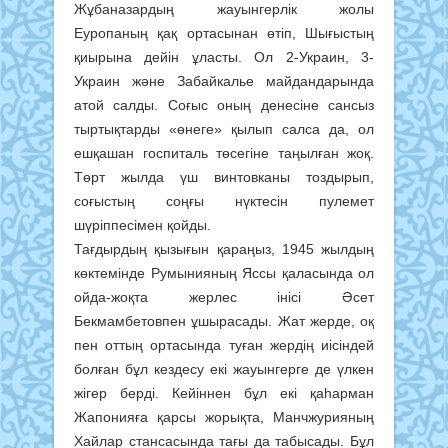
Жұбаназардың жауынгерлік жолы
Еуропаның қақ ортасынан өтіп, Шығыстың
қиырына дейін ұласты. Ол 2-Украин, 3-
Украин және Забайкалье майдандарында
атой салды. Соғыс оның денесіне сансыз
тыртықтарды «өнеге» қылып салса да, ол
ешқашан госпиталь төсегіне таңылған жоқ.
Төрт жылда үш винтовканы тоздырып,
соғыстың соңғы нүктесін пулемет
шүріппесімен қойды.
Тағдырдың қызығын қараңыз, 1945 жылдың
көктемінде Румынияның Яссы қаласында ол
ойда-жоқта жерлес інісі Әсет
Бекмамбетовпен ұшырасады. Жат жерде, оқ
пен оттың ортасында туған жердің иісіндей
болған бұл кездесу екі жауынгерге де үлкен
жігер берді. Кейіннен бұл екі қаһарман
Жапонияға қарсы жорықта, Манчжурияның
Хайлар стансасында тағы да табысады. Бұл