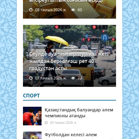
әлсіреуі алтын бағасын өсірді
08 тамыз 2026 ж.
60
Сеулде ауа температурасы жеті
жылдан бері алғаш рет 40
градустан асты
07 тамыз 2026 ж.
73
СПОРТ
Қазақстандық балуандар әлем
чемпионы атанды
03 тамыз 2026 ж.
Футболдан келесі әлем