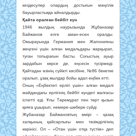
кездесулер олардың достығын мәңгілік
бауырластыққа айналдырды.
Қайта оралған бейбіт күн
1946 жылдың наурызында Жұбаназар
Байжанов елге аман-есен оралды.
Омырауында Германия мен Жапонияны
жеңгені үшін алған медальдары жарқырап,
туған топырағын басты. Соғыстың ауыр
зардабын көрсе де, еңсесін түсірмеді.
Қайтадан өзінің сүйікті кәсібіне, №86 бекетке
оралып, ұзақ жылдар бойы адал еңбек етті.
Оның «Еңбектегі ерлігі үшін» алған медалі
майдандағы ерлігінің бейбіт күндегі жалғасы
іспетті еді. Ұлы Төремұрат пен төрт қызын
қияға ұшырып, немере-шөбере сүйді.
Жұбаназар Байжановтың өмірі – қазақ
халқының қайсарлығы мен төзімділігінің
көрінісі. Ол – «Отан үшін отқа түстім» деп