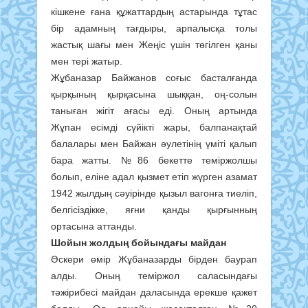
кішкене ғана құжаттардың астарында тұтас
бір адамның тағдыры, арпалысқа толы
жастық шағы мен Жеңіс үшін төгілген қаны
мен тері жатыр.
Жұбаназар Байжанов соғыс басталғанда
қырқының қырқасына шыққан, оң-солын
таныған жігіт ағасы еді. Оның артында
Жұпан есімді сүйікті жары, балпанақтай
балалары мен Байжан әулетінің үміті қалып
бара жатты. №86 бекетте теміржолшы
болып, еліне адал қызмет етіп жүрген азамат
1942 жылдың сәуірінде қызыл вагонға тиеліп,
белгісіздікке, яғни қанды қырғынның
ортасына аттанды.
Шойын жолдың бойындағы майдан
Әскери өмір Жұбаназарды бірден баурап
алды. Оның теміржол саласындағы
тәжірибесі майдан даласында ерекше қажет