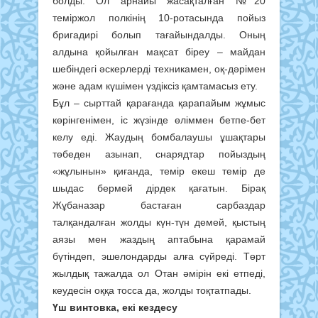
болды. Ол арнайы жасақталған №20
теміржол полкінің 10-ротасында пойыз
бригадирі болып тағайындалды. Оның
алдына қойылған мақсат біреу – майдан
шебіндегі әскерлерді техникамен, оқ-дәрімен
және адам күшімен үздіксіз қамтамасыз ету.
Бұл – сырттай қарағанда қарапайым жұмыс
көрінгенімен, іс жүзінде өліммен бетпе-бет
келу еді. Жаудың бомбалаушы ұшақтары
төбеден азынап, снарядтар пойыздың
«жұлынын» қиғанда, темір екеш темір де
шыдас бермей дірдек қағатын. Бірақ
Жұбаназар бастаған сарбаздар
талқандалған жолды күн-түн демей, қыстың
аязы мен жаздың аптабына қарамай
бүтіндеп, эшелондарды алға сүйреді. Төрт
жылдық тажалда ол Отан әмірін екі етпеді,
кеудесін оққа тосса да, жолды тоқтатпады.
Үш винтовка, екі кездесу