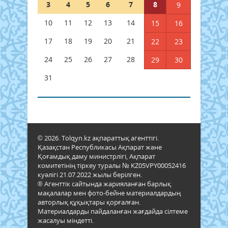
3
4
5
6
7
8
9
10
11
12
13
14
15
16
17
18
19
20
21
22
23
24
25
26
27
28
29
30
31
© 2026. Tolqyn.kz ақпараттық агенттігі.
Қазақстан Республикасы Ақпарат және
Қоғамдық даму министрлігі, Ақпарат
комитетінің тіркеу туралы № KZ05VPY00052416
куәлігі 21.07.2022 жылы берілген.
® Агенттік сайтында жарияланған барлық
мақалалар мен фото-бейне материалдардың
авторлық құқықтары қорғалған.
Материалдарды пайдаланған жағдайда сілтеме
жасалуы міндетті.