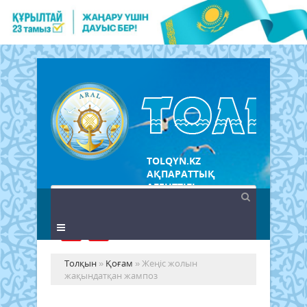
TOLQYN.KZ
АҚПАРАТТЫҚ
АГЕНТТІГІ
Толқын
»
Қоғам
» Жеңіс жолын
жақындатқан жампоз