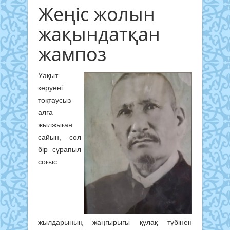
Жеңіс жолын
жақындатқан
жампоз
Уақыт
керуені
тоқтаусыз
алға
жылжыған
сайын, сол
бір сұрапыл
соғыс
жылдарының жаңғырығы құлақ түбінен