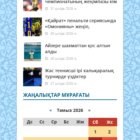
чемпионатының жеңімпазы кім
31 шілде 2026 ж.
«Қайрат» пенальти сериясында
«Омонияны» жеңіп,
30 шілде 2026 ж.
Айзере шахматтан қос алтын
алды
28 шілде 2026 ж.
Жас теннисші ірі халықаралық
турнирде үздіктер
27 шілде 2026 ж.
ЖАҢАЛЫҚТАР МҰРАҒАТЫ
«
Тамыз 2026 »
Дс
Сс
Ср
Бс
Жм
Сб
Жс
1
2