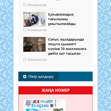
Жаңалықтар
Қаһармандық
тағылымы
ұмытылмайды
Жаңалықтар
Cоғыс жылдарында
пошта қызметі
күніне 70 миллионға
дейін хат тасыған
Жаңалықтар
Пікір қалдыру
ЖАҢА НОМЕР