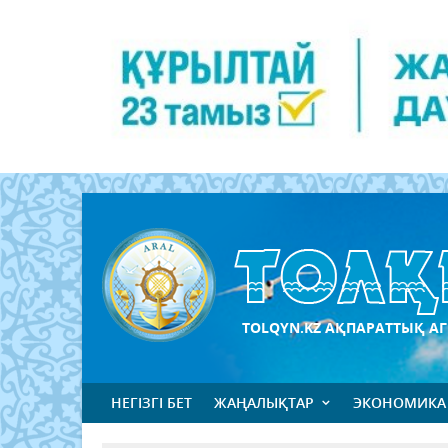
TOLQYN.KZ АҚПАРАТТЫҚ АГ
НЕГІЗГІ БЕТ
ЖАҢАЛЫҚТАР
ЭКОНОМИКА