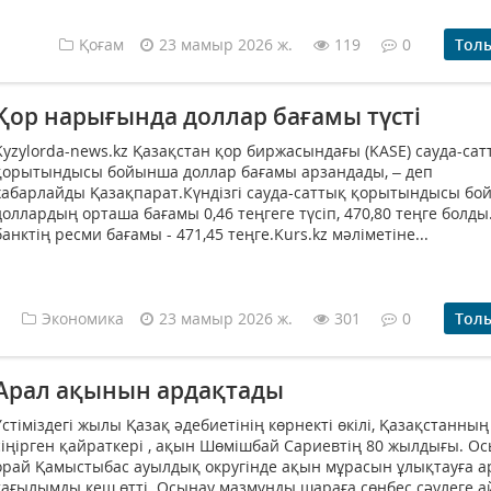
Қоғам
23 мамыр 2026 ж.
119
0
Тол
Қор нарығында доллар бағамы түсті
Kyzylorda-news.kz Қазақстан қор биржасындағы (KASE) сауда-сат
қорытындысы бойынша доллар бағамы арзандады, – деп
хабарлайды Қазақпарат.Күндізгі сауда-саттық қорытындысы б
доллардың орташа бағамы 0,46 теңгеге түсіп, 470,80 теңге болды
банктің ресми бағамы - 471,45 теңге.Kurs.kz мәліметіне...
Экономика
23 мамыр 2026 ж.
301
0
Тол
Арал ақынын ардақтады
Үстіміздегі жылы Қазақ әдебиетінің көрнекті өкілі, Қазақстанның
сіңірген қайраткері , ақын Шөмішбай Сариевтің 80 жылдығы. О
орай Қамыстыбас ауылдық округінде ақын мұрасын ұлықтауға а
тағылымды кеш өтті. Осынау мазмұнды шараға сөнбес сәулеге а