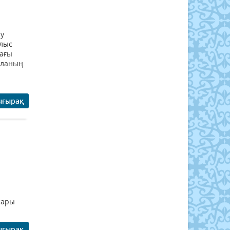
ау
ылыс
дағы
аланың
ығырақ
сары
ығырақ