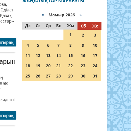
ЖАҢАЛЫҚТАР МҰРАҒАТЫ
ова,
 Әділет
«
Мамыр 2026
»
Қазақ-
дастар»
Дс
Сс
Ср
Бс
Жм
Сб
Жс
1
2
3
ығырақ
4
5
6
7
8
9
10
11
12
13
14
15
16
17
тарын
18
19
20
21
22
23
24
25
26
27
28
29
30
31
ың
ында
е
зиденті
ығырақ