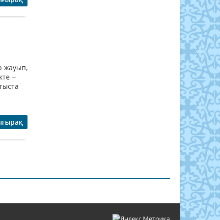
а
р жауып,
кте –
атыста
ығырақ