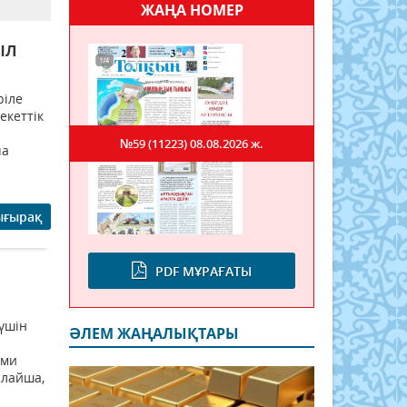
ЖАҢА НОМЕР
ыл
ріле
екеттік
№59 (11223)
08.08.2026 ж.
ua
ығырақ
PDF МҰРАҒАТЫ
 үшін
ӘЛЕМ ЖАҢАЛЫҚТАРЫ
сми
ылайша,