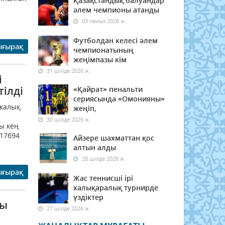
Қазақстандық балуандар
әлем чемпионы атанды
03 тамыз 2026 ж.
Футболдан келесі әлем
ығырақ
чемпионатының
жеңімпазы кім
31 шілде 2026 ж.
і
ілді
«Қайрат» пенальти
сериясында «Омонияны»
икалық
жеңіп,
30 шілде 2026 ж.
ы кең
 17694
Айзере шахматтан қос
алтын алды
28 шілде 2026 ж.
ығырақ
Жас теннисші ірі
халықаралық турнирде
үздіктер
уы
27 шілде 2026 ж.