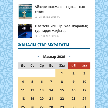
Айзере шахматтан қос алтын
алды
28 шілде 2026 ж.
Жас теннисші ірі халықаралық
турнирде үздіктер
27 шілде 2026 ж.
ЖАҢАЛЫҚТАР МҰРАҒАТЫ
«
Мамыр 2026
»
Дс
Сс
Ср
Бс
Жм
Сб
Жс
1
2
3
4
5
6
7
8
9
10
11
12
13
14
15
16
17
18
19
20
21
22
23
24
25
26
27
28
29
30
31