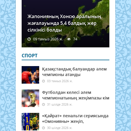
Жапонияның Хонсю аралының
жағалауында 5,4 балдық жер
сілкінісі болды
09 тамыз 2026 ж.
74
СПОРТ
Қазақстандық балуандар әлем
чемпионы атанды
03 тамыз 2026 ж.
Футболдан келесі әлем
чемпионатының жеңімпазы кім
31 шілде 2026 ж.
«Қайрат» пенальти сериясында
«Омонияны» жеңіп,
30 шілде 2026 ж.