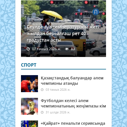
жоққа
негіз
рөл
атқ
атап
өтті
Сеулде ауа температурасы жеті
бас
жылдан бері алғаш рет 40
мен
градустан асты
Ұйы
жете
07 тамыз 2026 ж.
83
Қаза
СПОРТ
Қазақстандық балуандар әлем
чемпионы атанды
03 тамыз 2026 ж.
Футболдан келесі әлем
чемпионатының жеңімпазы кім
31 шілде 2026 ж.
«Қайрат» пенальти сериясында