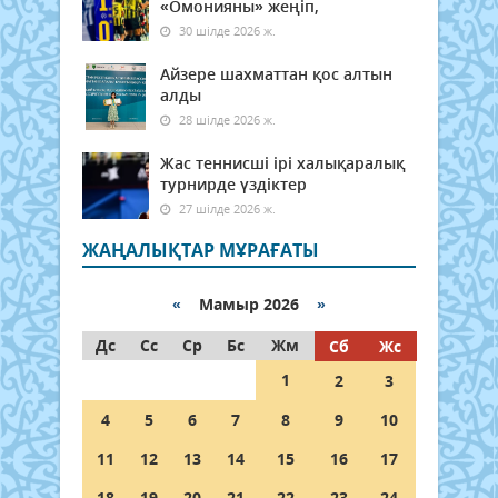
«Омонияны» жеңіп,
30 шілде 2026 ж.
Айзере шахматтан қос алтын
алды
28 шілде 2026 ж.
Жас теннисші ірі халықаралық
турнирде үздіктер
27 шілде 2026 ж.
ЖАҢАЛЫҚТАР МҰРАҒАТЫ
«
Мамыр 2026
»
Дс
Сс
Ср
Бс
Жм
Сб
Жс
1
2
3
4
5
6
7
8
9
10
11
12
13
14
15
16
17
18
19
20
21
22
23
24