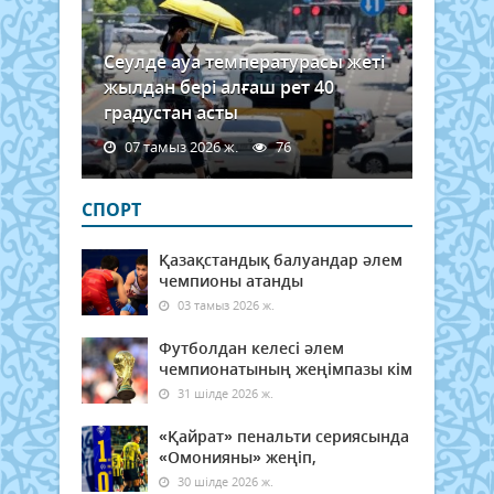
Сеулде ауа температурасы жеті
жылдан бері алғаш рет 40
градустан асты
07 тамыз 2026 ж.
76
СПОРТ
Қазақстандық балуандар әлем
чемпионы атанды
03 тамыз 2026 ж.
Футболдан келесі әлем
чемпионатының жеңімпазы кім
31 шілде 2026 ж.
«Қайрат» пенальти сериясында
«Омонияны» жеңіп,
30 шілде 2026 ж.