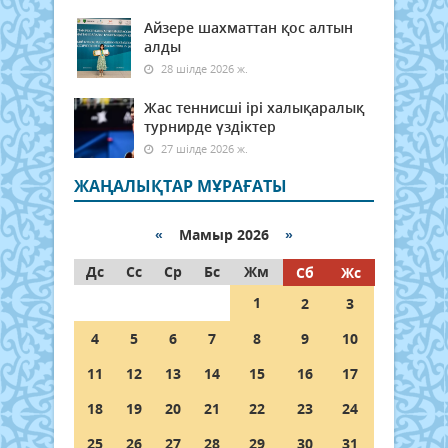
Айзере шахматтан қос алтын
алды
28 шілде 2026 ж.
Жас теннисші ірі халықаралық
турнирде үздіктер
27 шілде 2026 ж.
ЖАҢАЛЫҚТАР МҰРАҒАТЫ
«
Мамыр 2026
»
Дс
Сс
Ср
Бс
Жм
Сб
Жс
1
2
3
4
5
6
7
8
9
10
11
12
13
14
15
16
17
18
19
20
21
22
23
24
25
26
27
28
29
30
31