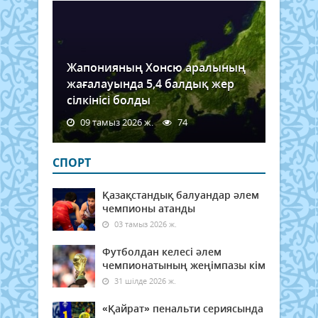
Жапонияның Хонсю аралының
жағалауында 5,4 балдық жер
сілкінісі болды
09 тамыз 2026 ж.
74
СПОРТ
Қазақстандық балуандар әлем
чемпионы атанды
03 тамыз 2026 ж.
Футболдан келесі әлем
чемпионатының жеңімпазы кім
31 шілде 2026 ж.
«Қайрат» пенальти сериясында