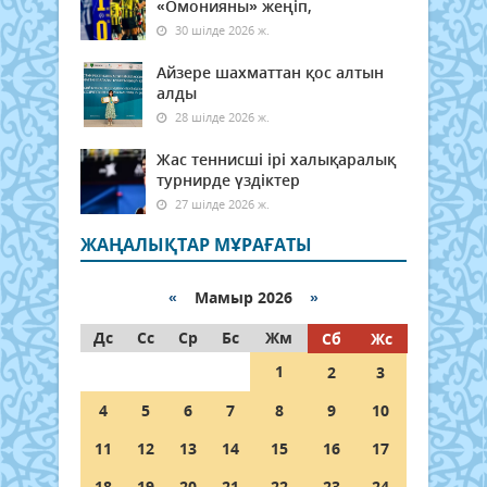
«Омонияны» жеңіп,
30 шілде 2026 ж.
Айзере шахматтан қос алтын
алды
28 шілде 2026 ж.
Жас теннисші ірі халықаралық
турнирде үздіктер
27 шілде 2026 ж.
ЖАҢАЛЫҚТАР МҰРАҒАТЫ
«
Мамыр 2026
»
Дс
Сс
Ср
Бс
Жм
Сб
Жс
1
2
3
4
5
6
7
8
9
10
11
12
13
14
15
16
17
18
19
20
21
22
23
24