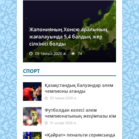
Жапонияның Хонсю аралының
жағалауында 5,4 балдық жер
сілкінісі болды
09 тамыз 2026 ж.
74
СПОРТ
Қазақстандық балуандар әлем
чемпионы атанды
03 тамыз 2026 ж.
Футболдан келесі әлем
чемпионатының жеңімпазы кім
31 шілде 2026 ж.
«Қайрат» пенальти сериясында