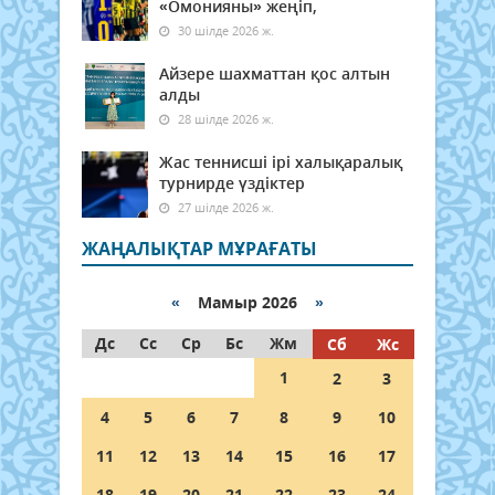
«Омонияны» жеңіп,
30 шілде 2026 ж.
Айзере шахматтан қос алтын
алды
28 шілде 2026 ж.
Жас теннисші ірі халықаралық
турнирде үздіктер
27 шілде 2026 ж.
ЖАҢАЛЫҚТАР МҰРАҒАТЫ
«
Мамыр 2026
»
Дс
Сс
Ср
Бс
Жм
Сб
Жс
1
2
3
4
5
6
7
8
9
10
11
12
13
14
15
16
17
18
19
20
21
22
23
24