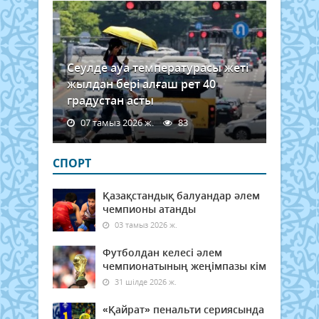
Сеулде ауа температурасы жеті
жылдан бері алғаш рет 40
градустан асты
07 тамыз 2026 ж.
83
СПОРТ
Қазақстандық балуандар әлем
чемпионы атанды
03 тамыз 2026 ж.
Футболдан келесі әлем
чемпионатының жеңімпазы кім
31 шілде 2026 ж.
«Қайрат» пенальти сериясында