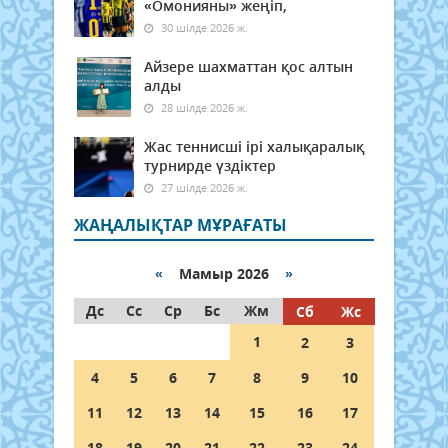
«Омонияны» жеңіп,
30 шілде 2026 ж.
Айзере шахматтан қос алтын
алды
28 шілде 2026 ж.
Жас теннисші ірі халықаралық
турнирде үздіктер
27 шілде 2026 ж.
ЖАҢАЛЫҚТАР МҰРАҒАТЫ
«
Мамыр 2026
»
Дс
Сс
Ср
Бс
Жм
Сб
Жс
1
2
3
4
5
6
7
8
9
10
11
12
13
14
15
16
17
18
19
20
21
22
23
24